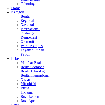
Teknologi
Home
Kategori
Berita
Regional
Nasional
Internasional
Olahraga
Demokrasi
Otomotif
Warta Kampus
Layanan Publik
Patroli
Label
Manfaat Buah
Berita Otomotif
Berita Teknologi
Berita Internasional
Nissan
Mitsubishi
Rusia
Ukraina
Buat Lemon
Buat Apel
Label