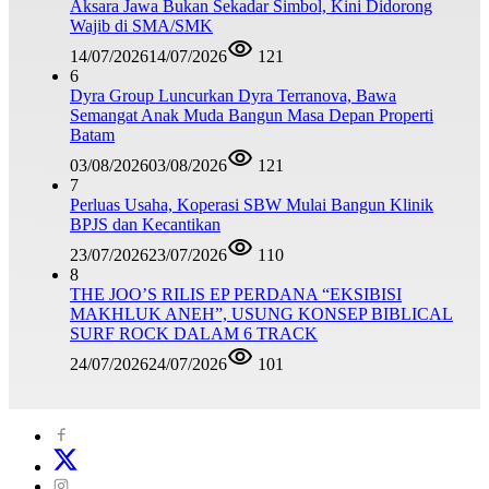
Aksara Jawa Bukan Sekadar Simbol, Kini Didorong
Wajib di SMA/SMK
14/07/2026
14/07/2026
121
6
Dyra Group Luncurkan Dyra Terranova, Bawa
Semangat Anak Muda Bangun Masa Depan Properti
Batam
03/08/2026
03/08/2026
121
7
Perluas Usaha, Koperasi SBW Mulai Bangun Klinik
BPJS dan Kecantikan
23/07/2026
23/07/2026
110
8
THE JOO’S RILIS EP PERDANA “EKSIBISI
MAKHLUK ANEH”, USUNG KONSEP BIBLICAL
SURF ROCK DALAM 6 TRACK
24/07/2026
24/07/2026
101