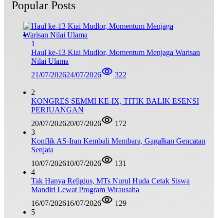
Popular Posts
1
Haul ke-13 Kiai Mudlor, Momentum Menjaga Warisan
Nilai Ulama
21/07/2026
24/07/2026
322
2
KONGRES SEMMI KE-IX, TITIK BALIK ESENSI
PERJUANGAN
20/07/2026
20/07/2026
172
3
Konflik AS-Iran Kembali Membara, Gagalkan Gencatan
Senjata
10/07/2026
10/07/2026
131
4
Tak Hanya Religius, MTs Nurul Huda Cetak Siswa
Mandiri Lewat Program Wirausaha
16/07/2026
16/07/2026
129
5