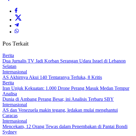
Pos Terkait
Berita
Dua Jurnalis TV Jadi Korban Serangan Udara Israel di Lebanon
Selatan
Internasional
AS Akhirnya Akui 140 Tentaranya Terluka, 8 Kritis
Berita
Iran Unjuk Kekuatan: 1.000 Drone Perang Masuk Medan Tempur
Analisa
Dunia di Ambang Perang Besar, ini Analisis Terbaru SBY
Internasional
AS dan Venezuela makin tegang, ledakan mulai menghantui
Caracas
Internasional
Mencekam, 12 Orang Tewas dalam Penembakan di Pantai Bondi
Sydney