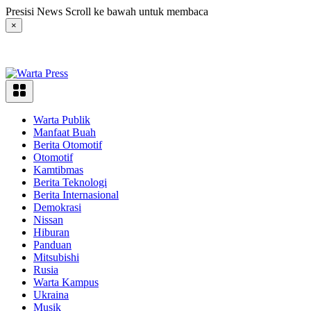
Langsung
Presisi News Scroll ke bawah untuk membaca
ke
×
konten
Warta Publik
Manfaat Buah
Berita Otomotif
Otomotif
Kamtibmas
Berita Teknologi
Berita Internasional
Demokrasi
Nissan
Hiburan
Panduan
Mitsubishi
Rusia
Warta Kampus
Ukraina
Musik