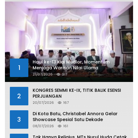
Haul ke-13 Kiai Mudlor, Momentum
1
Menjaga Warisan Nilai Ulama
21/07/2026
317
KONGRES SEMMI KE-IX, TITIK BALIK ESENSI
2
PERJUANGAN
20/07/2026
167
Di Kota Batu, Christabel Annora Gelar
3
Showcase Spesial Satu Dekade
08/07/2026
161
Tak Hanya Religius, MTs Nurul Huda Cetak