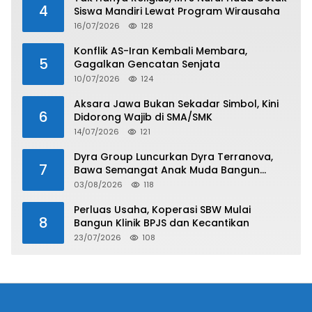
4
Siswa Mandiri Lewat Program Wirausaha
16/07/2026
128
Konflik AS-Iran Kembali Membara,
5
Gagalkan Gencatan Senjata
10/07/2026
124
Aksara Jawa Bukan Sekadar Simbol, Kini
6
Didorong Wajib di SMA/SMK
14/07/2026
121
Dyra Group Luncurkan Dyra Terranova,
7
Bawa Semangat Anak Muda Bangun
Masa Depan Properti Batam
03/08/2026
118
Perluas Usaha, Koperasi SBW Mulai
8
Bangun Klinik BPJS dan Kecantikan
23/07/2026
108