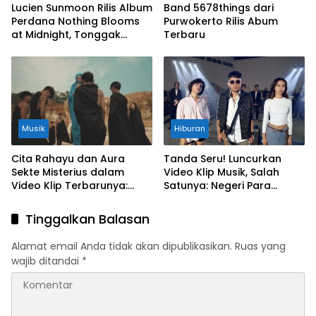
Lucien Sunmoon Rilis Album
Band 5678things dari
Perdana Nothing Blooms
Purwokerto Rilis Abum
at Midnight, Tonggak
Terbaru
Pendewasaan yang Jujur
dan Personal
Musik
Hiburan
Cita Rahayu dan Aura
Tanda Seru! Luncurkan
Sekte Misterius dalam
Video Klip Musik, Salah
Video Klip Terbarunya:
Satunya: Negeri Para
Niscaya Nirkala
Bagundal
Tinggalkan Balasan
Alamat email Anda tidak akan dipublikasikan.
Ruas yang
wajib ditandai
*