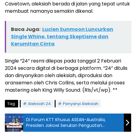
Cavetown, aleksiah berada di jalan yang tepat untuk
membuat namanya semakin dikenal.
Baca Juga:
Lucien Sunmoon Luncurkan
Single Whine, tentang Skeptisme dan
Kerumitan Cinta
Single “24” resmi dilepas pada tanggal 2 Februari
2024 secara digital di berbagai platform. “24” ditulis
dan dinyanyikan oleh aleksiah, diproduksi dan
aransemen oleh Chris Collins, serta melalui proses
mastering oleh King Willy Sound. (Rls/vt/wp). **
Tag:
Aleksiah 24
Penyanyi Aleksiah
Di Forum KTT Khusus ASEAN-Australia,
Presiden Jokowi Serukan Penguatan
Integrasi Ekonomi