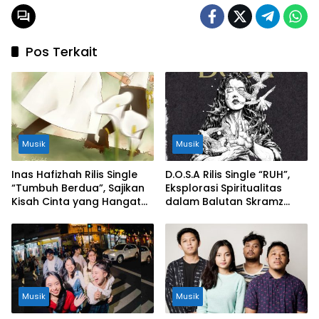
Pos Terkait
Musik
Musik
Inas Hafizhah Rilis Single
D.O.S.A Rilis Single “RUH”,
“Tumbuh Berdua”, Sajikan
Eksplorasi Spiritualitas
Kisah Cinta yang Hangat
dalam Balutan Skramz
dan Easy Listening
Atmosferik
Musik
Musik