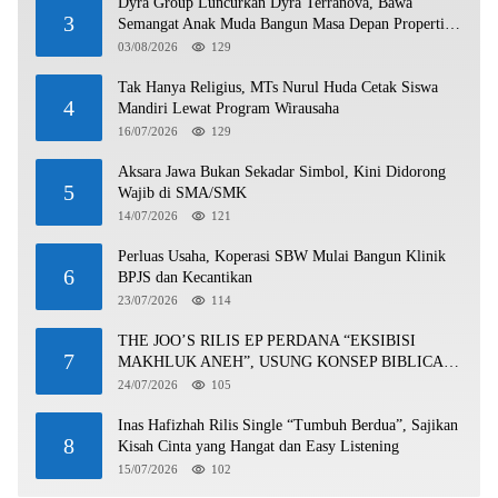
Dyra Group Luncurkan Dyra Terranova, Bawa
3
Semangat Anak Muda Bangun Masa Depan Properti
Batam
03/08/2026
129
Tak Hanya Religius, MTs Nurul Huda Cetak Siswa
4
Mandiri Lewat Program Wirausaha
16/07/2026
129
Aksara Jawa Bukan Sekadar Simbol, Kini Didorong
5
Wajib di SMA/SMK
14/07/2026
121
Perluas Usaha, Koperasi SBW Mulai Bangun Klinik
6
BPJS dan Kecantikan
23/07/2026
114
THE JOO’S RILIS EP PERDANA “EKSIBISI
7
MAKHLUK ANEH”, USUNG KONSEP BIBLICAL
SURF ROCK DALAM 6 TRACK
24/07/2026
105
Inas Hafizhah Rilis Single “Tumbuh Berdua”, Sajikan
8
Kisah Cinta yang Hangat dan Easy Listening
15/07/2026
102