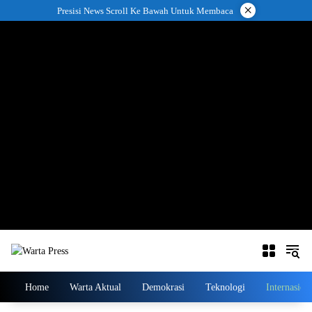
Langsung
×
Presisi News Scroll Ke Bawah Untuk Membaca
ke
konten
Home
Warta Aktual
Demokrasi
Teknologi
Internasion