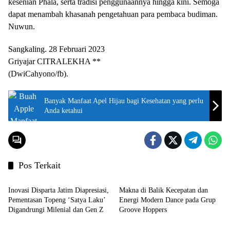
kesenian Phala, serta tradisi penggunaannya hingga kini. Semoga
dapat menambah khasanah pengetahuan para pembaca budiman.
Nuwun.
Sangkaling. 28 Februari 2023
Griyajar CITRALEKHA **
(DwiCahyono/fb).
Banyak Manfaat Apel Hijau bagi Kesehatan yang perlu
Anda ketahui
Pos Terkait
Seni Budaya
Narasi
Inovasi Disparta Jatim Diapresiasi,
Makna di Balik Kecepatan dan
Pementasan Topeng ‘Satya Laku’
Energi Modern Dance pada Grup
Digandrungi Milenial dan Gen Z
Groove Hoppers
Catatan Mahasiswa
Seni Budaya