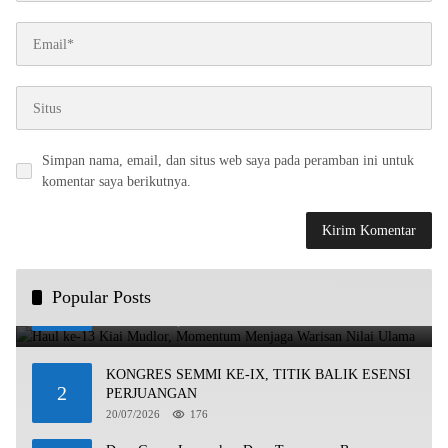
Simpan nama, email, dan situs web saya pada peramban ini untuk
komentar saya berikutnya.
Haul ke-13 Kiai Mudlor, Momentum Menjaga Warisan
Popular Posts
1
Nilai Ulama
21/07/2026
332
KONGRES SEMMI KE-IX, TITIK BALIK ESENSI
2
PERJUANGAN
20/07/2026
176