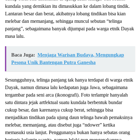
kundala yang demikian itu dimasukkan ke dalam lobang tindik.
Lantaran besar dan berat, akibatnya lobang tindikan bisa kian
melebar dan memanjang, sehingga muncul sebutan “telinga
panjang”, sebagaimana banyak dijumpai pada warga etnik Dayak
masa lalu.
Baca Juga:
Menjaga Warisan Budaya, Mengungkap
Pesona Unik Bantengan Putra Ganesha
Sesungguhnya, telinga panjang tak hanya terdapat di warga etnik
Dayak, namun dimasa lalu kedapatan juga Jawa, sebagaimana
tergambar pada seni arca (ikonografi). Foto terlampir hanyalah
satu dintara jejak artfektual suatu kundala berbentuk bundar
cukup besar, dan karenanya cukup berat, sehingga bisa
menjadikan tindikan pada ujung daun telinga bawah pemaksinya
melebar, memanjang, atau disebut juga “ndower” ketika
memasuki usia lanjut. Penggunanya bukan hanya sebatas orang
berjenis kelamin wanita, namun lelaki pun mengenakannya.