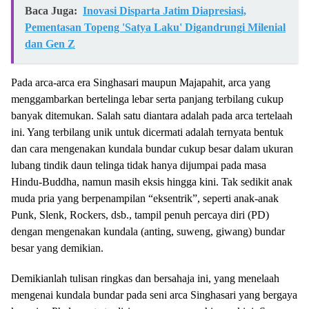
Baca Juga:
Inovasi Disparta Jatim Diapresiasi,
Pementasan Topeng 'Satya Laku' Digandrungi Milenial
dan Gen Z
Pada arca-arca era Singhasari maupun Majapahit, arca yang
menggambarkan bertelinga lebar serta panjang terbilang cukup
banyak ditemukan. Salah satu diantara adalah pada arca tertelaah
ini. Yang terbilang unik untuk dicermati adalah ternyata bentuk
dan cara mengenakan kundala bundar cukup besar dalam ukuran
lubang tindik daun telinga tidak hanya dijumpai pada masa
Hindu-Buddha, namun masih eksis hingga kini. Tak sedikit anak
muda pria yang berpenampilan “eksentrik”, seperti anak-anak
Punk, Slenk, Rockers, dsb., tampil penuh percaya diri (PD)
dengan mengenakan kundala (anting, suweng, giwang) bundar
besar yang demikian.
Demikianlah tulisan ringkas dan bersahaja ini, yang menelaah
mengenai kundala bundar pada seni arca Singhasari yang bergaya