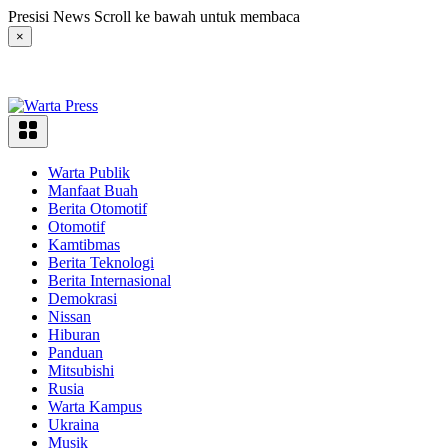
Langsung
Presisi News Scroll ke bawah untuk membaca
ke
×
konten
Warta Publik
Manfaat Buah
Berita Otomotif
Otomotif
Kamtibmas
Berita Teknologi
Berita Internasional
Demokrasi
Nissan
Hiburan
Panduan
Mitsubishi
Rusia
Warta Kampus
Ukraina
Musik