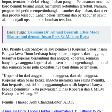
impor, terutama kedelai sebagai bahan pangan. Penanaman mucuna/
koro benguk berniat untuk memenuhi kebutuhan tersebut. Namun,
program ini perlu mempertimbangkan sumber daya lahan, dan user
dari produk tersebut. Lahan bekas tambang dan perkebunan sawit
akan menjadi opsi untuk kebutuhan tersebut.
Baca Juga:
Bersama Dr. Ahmad Basarah, Ebes Made
Silaturahmi dengan Insan Pers Se-Malang Raya
Drs. Prianto Budi Santoso selaku pengawas Koperasi Sekar Insani
Bangsa Jawa Timur berharap banyak dari pengurus dan anggota,
besarnya koperasi bergantung dari anggota koperasi, semakin
banyaknya anggota koperasi akan semakin mengembangkan modal
dan semakin besar pula kontribusinya bagi dunia peternakan.
“Koperasi itu dari anggota, untuk anggota, dan oleh anggota.
Koperasi akan besar ketika anggota memiliki rasa saling memilki,
ikut berpartisipasi, tidak menggantungkan nasib koperasi hanya
kepada pengurus”, kata perwakilan Dinas Koperasi dan UMKM
Kabupaten Malang. **
Penulis: Thareeq Adhi Chandra
Editor: A.D.K
Apresiasi Erick Thohir Doktor Kehormatan UB, Litbang WPN: