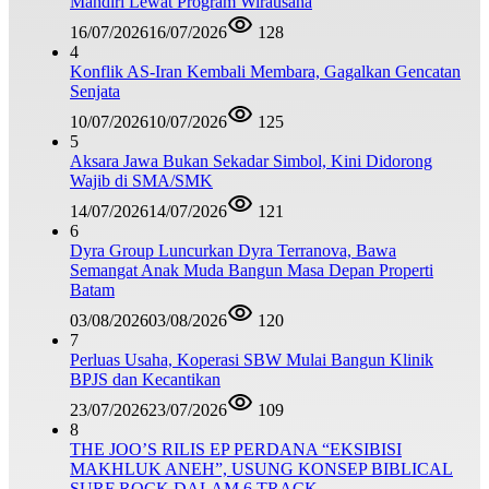
Mandiri Lewat Program Wirausaha
16/07/2026
16/07/2026
128
4
Konflik AS-Iran Kembali Membara, Gagalkan Gencatan
Senjata
10/07/2026
10/07/2026
125
5
Aksara Jawa Bukan Sekadar Simbol, Kini Didorong
Wajib di SMA/SMK
14/07/2026
14/07/2026
121
6
Dyra Group Luncurkan Dyra Terranova, Bawa
Semangat Anak Muda Bangun Masa Depan Properti
Batam
03/08/2026
03/08/2026
120
7
Perluas Usaha, Koperasi SBW Mulai Bangun Klinik
BPJS dan Kecantikan
23/07/2026
23/07/2026
109
8
THE JOO’S RILIS EP PERDANA “EKSIBISI
MAKHLUK ANEH”, USUNG KONSEP BIBLICAL
SURF ROCK DALAM 6 TRACK