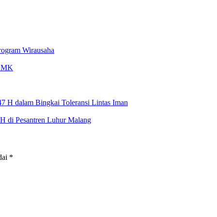
rogram Wirausaha
/SMK
 H dalam Bingkai Toleransi Lintas Iman
H di Pesantren Luhur Malang
dai
*