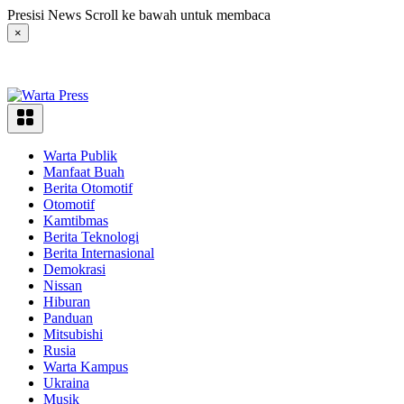
Langsung
Presisi News Scroll ke bawah untuk membaca
ke
×
konten
Warta Publik
Manfaat Buah
Berita Otomotif
Otomotif
Kamtibmas
Berita Teknologi
Berita Internasional
Demokrasi
Nissan
Hiburan
Panduan
Mitsubishi
Rusia
Warta Kampus
Ukraina
Musik