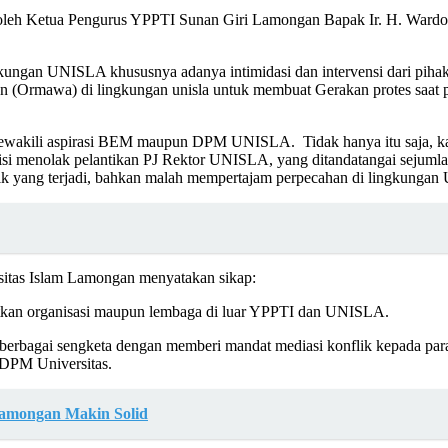
leh Ketua Pengurus YPPTI Sunan Giri Lamongan Bapak Ir. H. Wardoyo,
gkungan UNISLA khususnya adanya intimidasi dan intervensi dari pih
 (Ormawa) di lingkungan unisla untuk membuat Gerakan protes saat pel
 mewakili aspirasi BEM maupun DPM UNISLA. Tidak hanya itu saja, 
i menolak pelantikan PJ Rektor UNISLA, yang ditandatangai sejumlah 
ik yang terjadi, bahkan malah mempertajam perpecahan di lingkunga
sitas Islam Lamongan menyatakan sikap:
ibatkan organisasi maupun lembaga di luar YPPTI dan UNISLA.
 berbagai sengketa dengan memberi mandat mediasi konflik kepada pa
 DPM Universitas.
 Lamongan Makin Solid