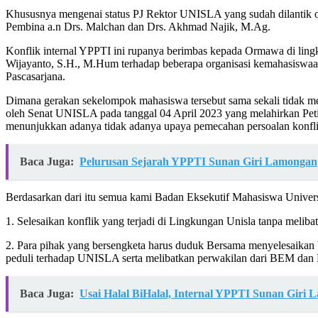
Khususnya mengenai status PJ Rektor UNISLA yang sudah dilantik o
Pembina a.n Drs. Malchan dan Drs. Akhmad Najik, M.Ag.
Konflik internal YPPTI ini rupanya berimbas kepada Ormawa di lin
Wijayanto, S.H., M.Hum terhadap beberapa organisasi kemahasiswaan
Pascasarjana.
Dimana gerakan sekelompok mahasiswa tersebut sama sekali tidak
oleh Senat UNISLA pada tanggal 04 April 2023 yang melahirkan Petis
menunjukkan adanya tidak adanya upaya pemecahan persoalan konfl
Baca Juga:
Pelurusan Sejarah YPPTI Sunan Giri Lamongan
Berdasarkan dari itu semua kami Badan Eksekutif Mahasiswa Univer
1. Selesaikan konflik yang terjadi di Lingkungan Unisla tanpa mel
2. Para pihak yang bersengketa harus duduk Bersama menyelesaikan
peduli terhadap UNISLA serta melibatkan perwakilan dari BEM dan
Baca Juga:
Usai Halal BiHalal, Internal YPPTI Sunan Giri