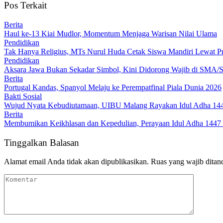
Pos Terkait
Berita
Haul ke-13 Kiai Mudlor, Momentum Menjaga Warisan Nilai Ulama
Pendidikan
Tak Hanya Religius, MTs Nurul Huda Cetak Siswa Mandiri Lewat P
Pendidikan
Aksara Jawa Bukan Sekadar Simbol, Kini Didorong Wajib di SMA
Berita
Portugal Kandas, Spanyol Melaju ke Perempatfinal Piala Dunia 2026
Bakti Sosial
Wujud Nyata Kebudiutamaan, UIBU Malang Rayakan Idul Adha 1447
Berita
Membumikan Keikhlasan dan Kepedulian, Perayaan Idul Adha 1447 
Tinggalkan Balasan
Alamat email Anda tidak akan dipublikasikan.
Ruas yang wajib ditan