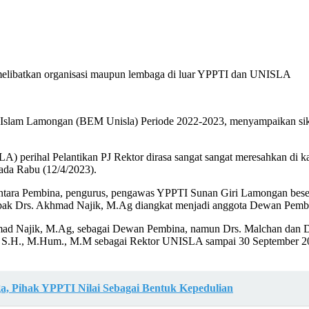
a melibatkan organisasi maupun lembaga di luar YPPTI dan UNISLA
slam Lamongan (BEM Unisla) Periode 2022-2023, menyampaikan sikap r
LA) perihal Pelantikan PJ Rektor dirasa sangat sangat meresahkan d
pada Rabu (12/4/2023).
n antara Pembina, pengurus, pengawas YPPTI Sunan Giri Lamongan bes
pak Drs. Akhmad Najik, M.Ag diangkat menjadi anggota Dewan Pembi
Akhmad Najik, M.Ag, sebagai Dewan Pembina, namun Drs. Malchan dan
.H., M.Hum., M.M sebagai Rektor UNISLA sampai 30 September 202
, Pihak YPPTI Nilai Sebagai Bentuk Kepedulian