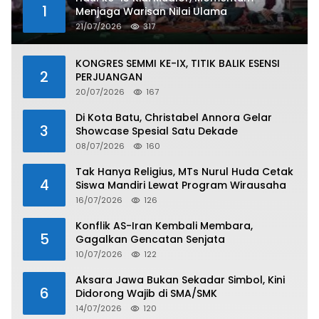
1
Menjaga Warisan Nilai Ulama
21/07/2026
317
KONGRES SEMMI KE-IX, TITIK BALIK ESENSI
2
PERJUANGAN
20/07/2026
167
Di Kota Batu, Christabel Annora Gelar
3
Showcase Spesial Satu Dekade
08/07/2026
160
Tak Hanya Religius, MTs Nurul Huda Cetak
4
Siswa Mandiri Lewat Program Wirausaha
16/07/2026
126
Konflik AS-Iran Kembali Membara,
5
Gagalkan Gencatan Senjata
10/07/2026
122
Aksara Jawa Bukan Sekadar Simbol, Kini
6
Didorong Wajib di SMA/SMK
14/07/2026
120