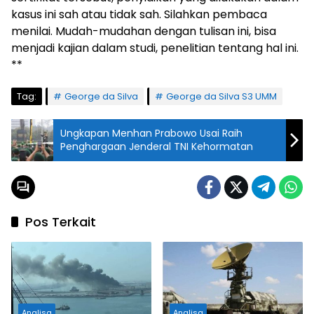
kasus ini sah atau tidak sah. Silahkan pembaca
menilai. Mudah-mudahan dengan tulisan ini, bisa
menjadi kajian dalam studi, penelitian tentang hal ini.
**
Tag:
George da Silva
George da Silva S3 UMM
Ungkapan Menhan Prabowo Usai Raih
Penghargaan Jenderal TNI Kehormatan
Pos Terkait
Analisa
Analisa