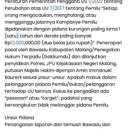
Peraturan Pemerintah Pengganti UU
1/2022
tentang
Perubahan atas UU
7/2017
tentang Pemilu “Setiap
orang mengacaukan, menghalangi, atau
mengganggu jalannya Kampanye Pemilu
dipidanakan dengan pidana kurungan paling lama 1
(satu) tahun dan denda paling banyak
Rp
12.000
,000,00 (dua belas juta rupiah)”. Penerapan
pasal oleh Bawaslu Kabupaten Malang/Penegakan
Hukum Terpadu (Gakkumdu) dan dilanjutkan
penyidikan Polres, JPU Kejakasaan Negeri Malang,
putusan Majelis Hakim dipimpin Amin Immanuel
Baureni sesuai unsur-unsur. Apakah masuk dalam
pelanggaran pidana Pemilu/bukan/pelanggaran
terhadap UU lainnya. Kasus ke pengadilan ada
“pesanan” atau “target”, padahal yang
bersangkutan tidak melanggar pidana Pemilu.
Unsur Pidana
Penanganan laporan dan temuan Bawaslu dan