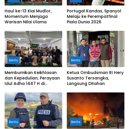
Haul ke-13 Kiai Mudlor,
Portugal Kandas, Spanyol
Momentum Menjaga
Melaju ke Perempatfinal
Warisan Nilai Ulama
Piala Dunia 2026
Berita
Berita
Membumikan Keikhlasan
Ketua Ombudsman RI Hery
dan Kepedulian, Perayaan
Susanto Tersangka,
Idul Adha 1447 H di
Langsung Ditahan
Pesantren Luhur Malang
Berita
Berita