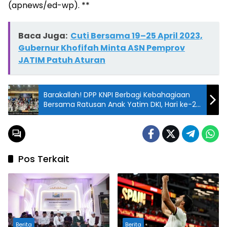
(apnews/ed-wp). **
Baca Juga:
Cuti Bersama 19–25 April 2023,
Gubernur Khofifah Minta ASN Pemprov
JATIM Patuh Aturan
Barakallah! DPP KNPI Berbagi Kebahagiaan
Bersama Ratusan Anak Yatim DKI, Hari ke-23
Ramadan
Pos Terkait
Berita
Berita