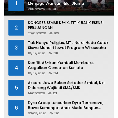
1
Menjaga Warisan Nilai Ulama
21/07/2026
318
KONGRES SEMMI KE-IX, TITIK BALIK ESENSI
2
PERJUANGAN
20/07/2026
169
Tak Hanya Religius, MTs Nurul Huda Cetak
3
Siswa Mandiri Lewat Program Wirausaha
16/07/2026
128
Konflik AS-Iran Kembali Membara,
4
Gagalkan Gencatan Senjata
10/07/2026
124
Aksara Jawa Bukan Sekadar Simbol, Kini
5
Didorong Wajib di SMA/SMK
14/07/2026
121
Dyra Group Luncurkan Dyra Terranova,
6
Bawa Semangat Anak Muda Bangun
Masa Depan Properti Batam
03/08/2026
120