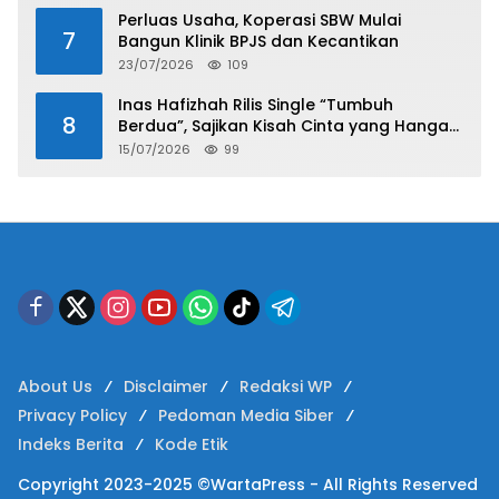
Perluas Usaha, Koperasi SBW Mulai
7
Bangun Klinik BPJS dan Kecantikan
23/07/2026
109
Inas Hafizhah Rilis Single “Tumbuh
8
Berdua”, Sajikan Kisah Cinta yang Hangat
dan Easy Listening
15/07/2026
99
About Us
Disclaimer
Redaksi WP
Privacy Policy
Pedoman Media Siber
Indeks Berita
Kode Etik
Copyright 2023-2025 ©WartaPress - All Rights Reserved