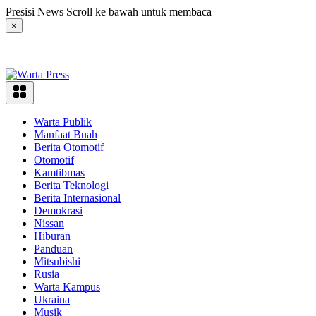
Langsung
Presisi News Scroll ke bawah untuk membaca
ke
×
konten
Warta Publik
Manfaat Buah
Berita Otomotif
Otomotif
Kamtibmas
Berita Teknologi
Berita Internasional
Demokrasi
Nissan
Hiburan
Panduan
Mitsubishi
Rusia
Warta Kampus
Ukraina
Musik