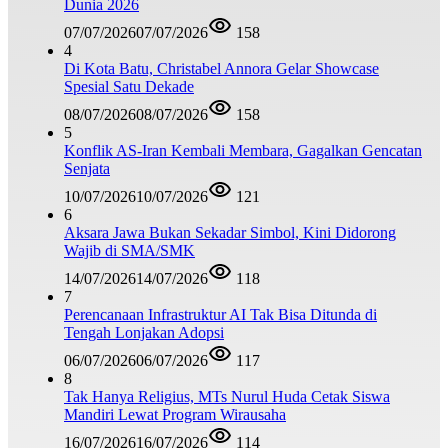
Dunia 2026
07/07/2026
07/07/2026
158
4
Di Kota Batu, Christabel Annora Gelar Showcase
Spesial Satu Dekade
08/07/2026
08/07/2026
158
5
Konflik AS-Iran Kembali Membara, Gagalkan Gencatan
Senjata
10/07/2026
10/07/2026
121
6
Aksara Jawa Bukan Sekadar Simbol, Kini Didorong
Wajib di SMA/SMK
14/07/2026
14/07/2026
118
7
Perencanaan Infrastruktur AI Tak Bisa Ditunda di
Tengah Lonjakan Adopsi
06/07/2026
06/07/2026
117
8
Tak Hanya Religius, MTs Nurul Huda Cetak Siswa
Mandiri Lewat Program Wirausaha
16/07/2026
16/07/2026
114