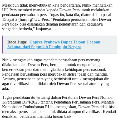
Meskipun tidak menyebutkan kata pendaftaran, Ninik mengatakan
UU Pers memberi mandat kepada Dewan Pers untuk melakukan
pendataan perusahaan pers. Tugas itu, kata dia, diatur dalam pasal
15 ayat 2 (huruf g) UU Pers. “Pendataan perusahaan oleh Dewan
Pers tidak bisa disamakan dengan pendaftaran dan keduanya
sangatlah berbeda,” lanjutnya.
Baca Juga:
Capres Prabowo Dapat Telpon Ucapan
Selamat dari Sejumlah Pemimpin Negara
Ninik mengatakan tugas mendata perusahaan pers memang
dilakukan oleh Dewan Pers, bertujuan untuk mengembangkan
kemerdekaan pers dan meningkatkan kehidupan pers nasional.
Pendataan perusahaan pers merupakan
stelsel
pasif dan mandiri.
Artinya, perusahaan pers yang berinisiatif untuk mengajukan diri
agar diverifikasi atau didata oleh Dewan Pers sesuai aturan yang
ada.
Tugas pendataan itu tertuang dalam Peraturan Dewan Pers Nomor
1/Peraturan DP/I/2023 tentang Pendataan Perusahaan Pers. Mantan
Komisioner Ombudsman RI itu menegaskan, Dewan Pers tidak bisa
memaksa perusahaan pers untuk didata ataupun diverifikasi. Kendati
demikian, pendataan memiliki tujuan baik.