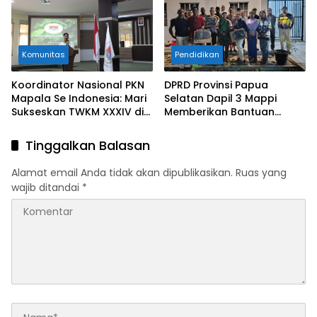
Komunitas
Pendidikan
Koordinator Nasional PKN
DPRD Provinsi Papua
Mapala Se Indonesia: Mari
Selatan Dapil 3 Mappi
Sukseskan TWKM XXXIV di
Memberikan Bantuan
Mapatala Universitas
Laptop Kepada Mahasiswa
Tadulako Palu
Mappi Di Malang
Tinggalkan Balasan
Alamat email Anda tidak akan dipublikasikan.
Ruas yang
wajib ditandai
*