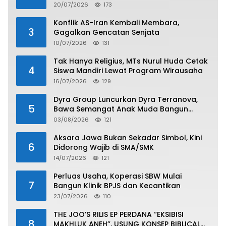
20/07/2026
173
Konflik AS-Iran Kembali Membara,
3
Gagalkan Gencatan Senjata
10/07/2026
131
Tak Hanya Religius, MTs Nurul Huda Cetak
4
Siswa Mandiri Lewat Program Wirausaha
16/07/2026
129
Dyra Group Luncurkan Dyra Terranova,
5
Bawa Semangat Anak Muda Bangun
Masa Depan Properti Batam
03/08/2026
121
Aksara Jawa Bukan Sekadar Simbol, Kini
6
Didorong Wajib di SMA/SMK
14/07/2026
121
Perluas Usaha, Koperasi SBW Mulai
7
Bangun Klinik BPJS dan Kecantikan
23/07/2026
110
THE JOO’S RILIS EP PERDANA “EKSIBISI
8
MAKHLUK ANEH”, USUNG KONSEP BIBLICAL