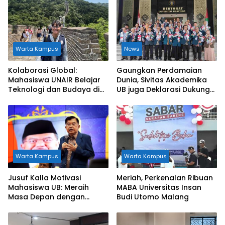
Warta Kampus
News
​Kolaborasi Global:
Gaungkan Perdamaian
Mahasiswa UNAIR Belajar
Dunia, Sivitas Akademika
Teknologi dan Budaya di
UB juga Deklarasi Dukung
Shijiazhuang Tiedao
Kemerdekaan Palestina
University
Warta Kampus
Warta Kampus
Jusuf Kalla Motivasi
Meriah, Perkenalan Ribuan
Mahasiswa UB: Meraih
MABA Universitas Insan
Masa Depan dengan
Budi Utomo Malang
Kesungguhan