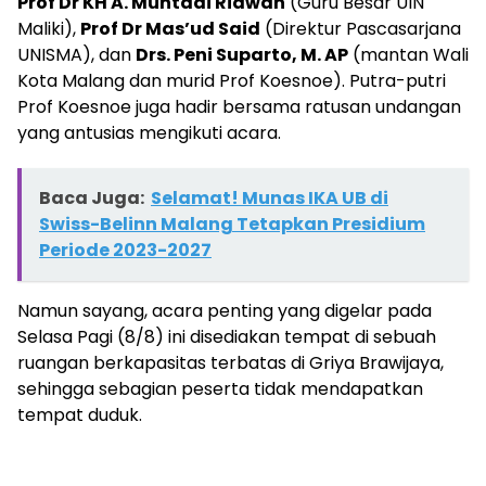
Prof Dr KH A. Muhtadi Ridwan
(Guru Besar UIN
Maliki),
Prof Dr Mas’ud Said
(Direktur Pascasarjana
UNISMA), dan
Drs. Peni Suparto, M. AP
(mantan Wali
Kota Malang dan murid Prof Koesnoe). Putra-putri
Prof Koesnoe juga hadir bersama ratusan undangan
yang antusias mengikuti acara.
Baca Juga:
Selamat! Munas IKA UB di
Swiss-Belinn Malang Tetapkan Presidium
Periode 2023-2027
Namun sayang, acara penting yang digelar pada
Selasa Pagi (8/8) ini disediakan tempat di sebuah
ruangan berkapasitas terbatas di Griya Brawijaya,
sehingga sebagian peserta tidak mendapatkan
tempat duduk.