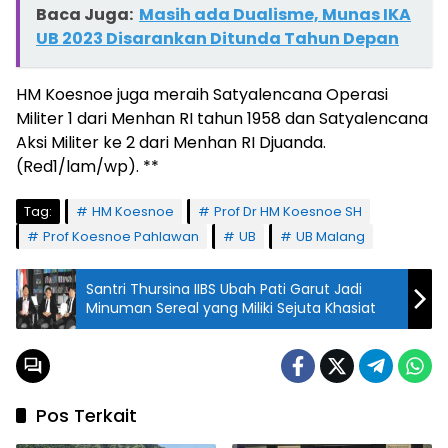
Baca Juga:
Masih ada Dualisme, Munas IKA
UB 2023 Disarankan Ditunda Tahun Depan
HM Koesnoe juga meraih Satyalencana Operasi
Militer 1 dari Menhan RI tahun 1958 dan Satyalencana
Aksi Militer ke 2 dari Menhan RI Djuanda.
(Red1/lam/wp). **
Tag:
HM Koesnoe
Prof Dr HM Koesnoe SH
Prof Koesnoe Pahlawan
UB
UB Malang
Santri Thursina IIBS Ubah Pati Garut Jadi
Minuman Sereal yang Miliki Sejuta Khasiat
Pos Terkait