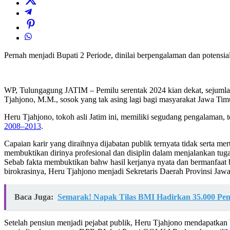
Pernah menjadi Bupati 2 Periode, dinilai berpengalaman dan potensi
WP, Tulungagung JATIM – Pemilu serentak 2024 kian dekat, sejumlah 
Tjahjono, M.M., sosok yang tak asing lagi bagi masyarakat Jawa Tim
Heru Tjahjono, tokoh asli Jatim ini, memiliki segudang pengalaman
2008–2013
.
Capaian karir yang diraihnya dijabatan publik ternyata tidak serta me
membuktikan dirinya profesional dan disiplin dalam menjalankan tugas
Sebab fakta membuktikan bahw hasil kerjanya nyata dan bermanfaat b
birokrasinya, Heru Tjahjono menjadi Sekretaris Daerah Provinsi Jawa
Baca Juga:
Semarak! Napak Tilas BMI Hadirkan 35.000 Pe
Setelah pensiun menjadi pejabat publik, Heru Tjahjono mendapatkan