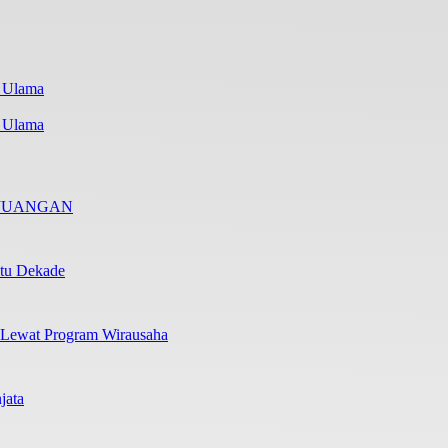
i Ulama
RJUANGAN
atu Dekade
 Lewat Program Wirausaha
jata