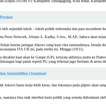
 (Dapil) JATIM VI: Kabupaten Tulungagung, Kota Blitar, Kabupaten Ke
Prestasi
t oleh sejumlah tokoh – tokoh politik terkemuka dan para incumbent dari
 Press Network, Afrians A. Kadha, S.Sos., M.AP., bahwa akan terjadi
. Selain karena jaringan Jokowi yang kuat citra nasionalisnya, berada
ascasarjana FIA UB ini, pada media ini, Minggu (19/11).
yakini kuat akan ke Ganjar (GP), ternyata akhirnya justru ke Prabowo
ukungan bagi partai seperti PG yang terkenal jago bermain di arena d
an Akuntabilitas Organisasi
k Jokowi harus kerja lebih keras, dan fokusnya pada pilpres akan sanga
 suaranya bisa naik merebut basis politik yang semula didominasi oleh 