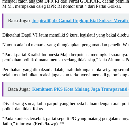
menjadi calon anggota DPR RI dari Partai GOLKAR, daerah pemilihan
M.M., merupakan caleg DPR RI nomor urut 4 dari Partai Golkar.
Baca Juga:
Inspiratif, dr Gamal Ungkap Kiat Sukses Meraih 
Diketahui Dapil VI Jatim memiliki 9 kursi legislatif yang bakal direbu
Namun ada hal menarik yang diungkapkan pengamat dan peneliti Warta
“Partai-partai Koalisi Indonesia Maju berpotensi meningkat suaranya
perubahan politik dimana mereka sedang tidak siap,” kata Alumnus P
Perubahan yang dimaksud adalah, arah dukungan Jokowi yang semula di
selain menimbulkan reaksi juga akan terkonversi menjadi gelombang d
Baca Juga:
Komitmen PKS Kota Malang Jaga Transparansi d
Disaat yang sama, kubu parpol yang berbeda haluan dengan arah politi
politik dan tidak fokus.
“Pada konteks tersebut, partai seperti PG yang matang pengalamannya,
Jatim,” tuturnya. (Red2/la-wp). **