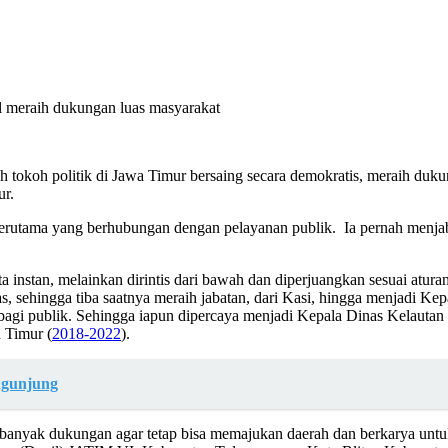
al meraih dukungan luas masyarakat
tokoh politik di Jawa Timur bersaing secara demokratis, meraih dukun
ur.
, terutama yang berhubungan dengan pelayanan publik. Ia pernah menja
rta instan, melainkan dirintis dari bawah dan diperjuangkan sesuai atu
, sehingga tiba saatnya meraih jabatan, dari Kasi, hingga menjadi Kepa
agi publik. Sehingga iapun dipercaya menjadi Kepala Dinas Kelautan 
 Timur (
2018-2022
).
ngunjung
 banyak dukungan agar tetap bisa memajukan daerah dan berkarya unt