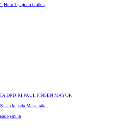
VI
Heru Tjahjono Golkar
 DPD-RI PAUL FINSEN MAYOR
asih kepada Masyarakat
sis Pemilih