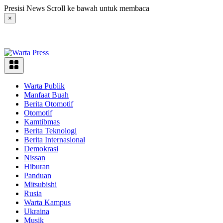
Langsung
Presisi News Scroll ke bawah untuk membaca
ke
×
konten
Warta Publik
Manfaat Buah
Berita Otomotif
Otomotif
Kamtibmas
Berita Teknologi
Berita Internasional
Demokrasi
Nissan
Hiburan
Panduan
Mitsubishi
Rusia
Warta Kampus
Ukraina
Musik