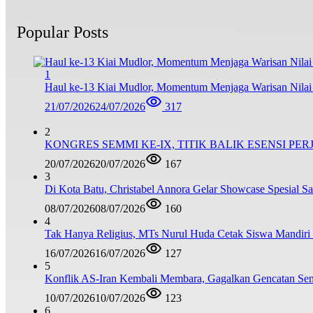
Popular Posts
1
Haul ke-13 Kiai Mudlor, Momentum Menjaga Warisan Nila
21/07/2026
24/07/2026
317
2
KONGRES SEMMI KE-IX, TITIK BALIK ESENSI PE
20/07/2026
20/07/2026
167
3
Di Kota Batu, Christabel Annora Gelar Showcase Spesial S
08/07/2026
08/07/2026
160
4
Tak Hanya Religius, MTs Nurul Huda Cetak Siswa Mandiri
16/07/2026
16/07/2026
127
5
Konflik AS-Iran Kembali Membara, Gagalkan Gencatan Sen
10/07/2026
10/07/2026
123
6