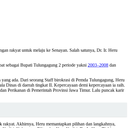
gan rakyat untuk melaju ke Senayan. Salah satunya, Dr. Ir. Heru
bat sebagai Bupati Tulungagung 2 periode yakni
2003–2008
dan
ran yang ada. Dari seorang Staff birokrasi di Pemda Tulungagung, Heru
la Dinas di daerah tingkat II. Kepercayaan demi kepercayaan ia raih.
dan Perikanan di Pemerintah Provinsi Jawa Timur. Lalu puncak karir
uk rakyat. Akhirnya, Heru memantapkan pilihan dan langkahnya,