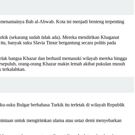
dan menamainya Bab al-Abwab. Kota ini menjadi benteng terpenting
rkik (sekarang sudah tidak ada). Mereka mendirikan Khaganat
tu, banyak suku Slavia Timur bergantung secara politis pada
telak bangsa Khazar dan berhasil memasuki wilayah mereka hingga
kesepuluh, orang-orang Khazar makin lemah akibat pukulan musuh
k terkalahkan.
ku-suku Bulgar berbahasa Turkik itu terletak di wilayah Republik
ermintaan untuk mengirimkan ulama atau ustaz demi menyebarkan