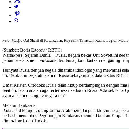
Foto: Masjid Qul Sharif di Kota Kazan, Republik Tatarstan, Rusia/ Legion Medi
(Sumber: Boris Egorov / RBTH)
WartaPress, Sejarah Dunia – Rusia, negara bekas Uni Soviet ini sed
paham sosialisme –
marxisme
, terutama jika dikaitkan dengan figur-f
Ternyata Rusia dengan segala dinamika ideologis yang mewarnai se
ini. Berikut ini sejarah islam di Rusia sebagaimana dalam situs RBTH
Umat Kristen Ortodoks Rusia telah hidup berdampingan dengan masyar
Saat ini, Islam adalah agama terbesar kedua di Rusia. Ada sekitar 2
agama Islam datang ke negara ini?
Melalui Kaukasus
Pada abad ketujuh, orang-orang Arab memulai penaklukan besar-besar
berhasil menembus Pegunungan Kaukasus menuju Dataran Eropa Timur.
Finno-Ugrik dan Turkik.