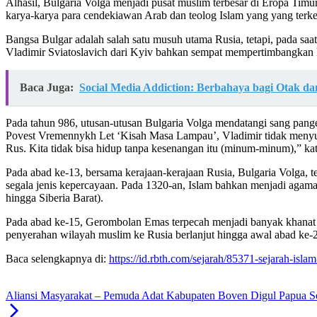
Alhasil, Bulgaria Volga menjadi pusat muslim terbesar di Eropa Timur
karya-karya para cendekiawan Arab dan teolog Islam yang yang terk
Bangsa Bulgar adalah salah satu musuh utama Rusia, tetapi, pada sa
Vladimir Sviatoslavich dari Kyiv bahkan sempat mempertimbangkan
Baca Juga:
Social Media Addiction: Berbahaya bagi Otak da
Pada tahun 986, utusan-utusan Bulgaria Volga mendatangi sang pa
Povest Vremennykh Let ‘Kisah Masa Lampau’, Vladimir tidak menyuk
Rus. Kita tidak bisa hidup tanpa kesenangan itu (minum-minum),” kat
Pada abad ke-13, bersama kerajaan-kerajaan Rusia, Bulgaria Volga, t
segala jenis kepercayaan. Pada 1320-an, Islam bahkan menjadi ag
hingga Siberia Barat).
Pada abad ke-15, Gerombolan Emas terpecah menjadi banyak khanat (Ka
penyerahan wilayah muslim ke Rusia berlanjut hingga awal abad ke-2
Baca selengkapnya di:
https://id.rbth.com/sejarah/85371-sejarah-isla
Aliansi Masyarakat – Pemuda Adat Kabupaten Boven Digul Papua S