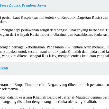
Teori Zodiak Primbon Jawa
i pesisir Laut Kaspia (saat ini terletak di Republik Dagestan Rusia) 
slam.
 menghadapi perlawanan sengit dari bangsa Khazar yang berbahasa Tu
gian dari wilayah Rusia modern, Ukraina, dan Kazakhstan. Pada saat i
dengan berbagai keberhasilan. Pada tahun 737, tentara Arab memukul 
t) dipaksa untuk secara resmi tunduk pada Khilafah dan, pada abad 
, yang kini dikenal sebagai Rus Kiev, menjadi entitas kekuatan yang ta
Rukan
rtama di Eropa Timur, berdiri. Negara yang dibentuk oleh persatuan su
r selamanya.
Volga, datang ke istana Khalifah Baghdad Jaffar al-Muqtadir dengan p
t langsung disambut dengan tangan terbuka oleh sang khalifah.