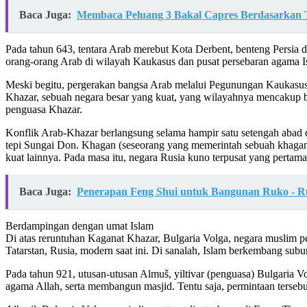
Baca Juga:
Membaca Peluang 3 Bakal Capres Berdasarkan 
Pada tahun 643, tentara Arab merebut Kota Derbent, benteng Persia d
orang-orang Arab di wilayah Kaukasus dan pusat persebaran agama I
Meski begitu, pergerakan bangsa Arab melalui Pegunungan Kaukasus
Khazar, sebuah negara besar yang kuat, yang wilayahnya mencakup ba
penguasa Khazar.
Konflik Arab-Khazar berlangsung selama hampir satu setengah abad 
tepi Sungai Don. Khagan (seseorang yang memerintah sebuah khagana
kuat lainnya. Pada masa itu, negara Rusia kuno terpusat yang pertama
Baca Juga:
Penerapan Feng Shui untuk Bangunan Ruko - 
Berdampingan dengan umat Islam
Di atas reruntuhan Kaganat Khazar, Bulgaria Volga, negara muslim pe
Tatarstan, Rusia, modern saat ini. Di sanalah, Islam berkembang subu
Pada tahun 921, utusan-utusan Almuš, yiltivar (penguasa) Bulgaria 
agama Allah, serta membangun masjid. Tentu saja, permintaan tersebu