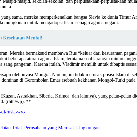
. Masjid-masjid, sekolah-sekolah, dan perpustakaan-perpustakaan mulai
emuka.
at yang sama, mereka memperkenalkan bangsa Slavia ke dunia Timur Ara
 kemungkinan untuk mengadopsi Islam sebagai agama negara.
n Kesehatan Mental!
ngeran. Mereka bermaksud membawa Rus “keluar dari kesuraman pagan
ai beberapa aturan agama Islam, terutama soal larangan minum angg
a sang pangeran. Karena itulah, Vladimir memilih untuk dibaptis sesua
ersapu oleh invasi Mongol. Namun, ini tidak merusak posisi Islam di 
ama dominan di Gerombolan Emas (sebuah kekhanan Mongol-Turki pada
zan, Astrakhan, Siberia, Krimea, dan lainnya), yang pelan-pelan dica
0. (rbth/wp). **
m-di-rusia-wyx
elatan Tolak Perusahaan yang Merusak Lingkungan