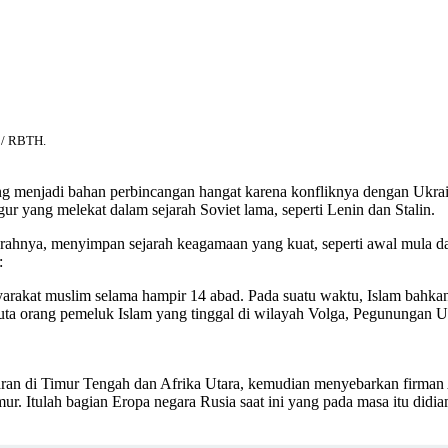
a / RBTH.
ang menjadi bahan perbincangan hangat karena konfliknya dengan Ukrai
igur yang melekat dalam sejarah Soviet lama, seperti Lenin dan Stalin.
jarahnya, menyimpan sejarah keagamaan yang kuat, seperti awal mul
:
akat muslim selama hampir 14 abad. Pada suatu waktu, Islam bahkan h
0 juta orang pemeluk Islam yang tinggal di wilayah Volga, Pegunungan
an di Timur Tengah dan Afrika Utara, kemudian menyebarkan firman Al
 Itulah bagian Eropa negara Rusia saat ini yang pada masa itu didi