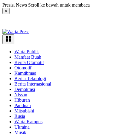
Langsung
Presisi News Scroll ke bawah untuk membaca
ke
×
konten
Warta Publik
Manfaat Buah
Berita Otomotif
Otomotif
Kamtibmas
Berita Teknologi
Berita Internasional
Demokrasi
Nissan
Hiburan
Panduan
Mitsubishi
Rusia
Warta Kampus
Ukraina
Musik