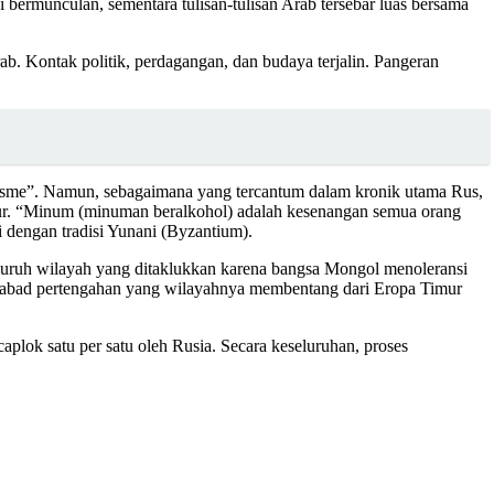
 bermunculan, sementara tulisan-tulisan Arab tersebar luas bersama
b. Kontak politik, perdagangan, dan budaya terjalin. Pangeran
isme”. Namun, sebagaimana yang tercantum dalam kronik utama Rus,
ur. “Minum (minuman beralkohol) adalah kesenangan semua orang
i dengan tradisi Yunani (Byzantium).
seluruh wilayah yang ditaklukkan karena bangsa Mongol menoleransi
 abad pertengahan yang wilayahnya membentang dari Eropa Timur
plok satu per satu oleh Rusia. Secara keseluruhan, proses