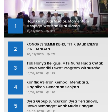
Haul ke-13 Kiai Mudlor, Momentum
1
Menjaga Warisan Nilai Ulama
21/07/2026
322
KONGRES SEMMI KE-IX, TITIK BALIK ESENSI
2
PERJUANGAN
20/07/2026
172
Tak Hanya Religius, MTs Nurul Huda Cetak
3
Siswa Mandiri Lewat Program Wirausaha
16/07/2026
129
Konflik AS-Iran Kembali Membara,
4
Gagalkan Gencatan Senjata
10/07/2026
126
Dyra Group Luncurkan Dyra Terranova,
5
Bawa Semangat Anak Muda Bangun
Masa Depan Properti Batam
03/08/2026
121