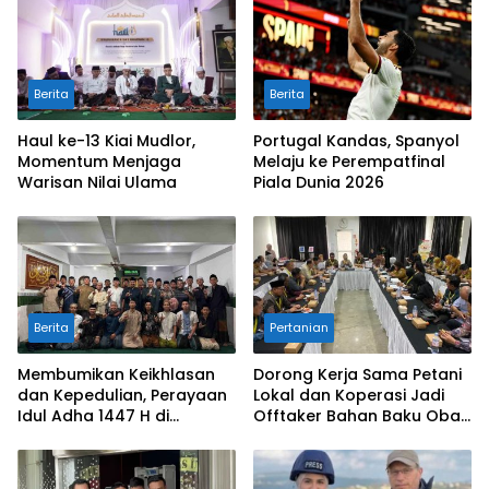
Berita
Berita
Haul ke-13 Kiai Mudlor,
Portugal Kandas, Spanyol
Momentum Menjaga
Melaju ke Perempatfinal
Warisan Nilai Ulama
Piala Dunia 2026
Berita
Pertanian
Membumikan Keikhlasan
Dorong Kerja Sama Petani
dan Kepedulian, Perayaan
Lokal dan Koperasi Jadi
Idul Adha 1447 H di
Offtaker Bahan Baku Obat
Pesantren Luhur Malang
Alami