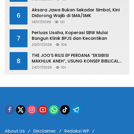
Aksara Jawa Bukan Sekadar Simbol, Kini
6
Didorong Wajib di SMA/SMK
14/07/2026
121
Perluas Usaha, Koperasi SBW Mulai
7
Bangun Klinik BPJS dan Kecantikan
23/07/2026
109
THE JOO’S RILIS EP PERDANA “EKSIBISI
8
MAKHLUK ANEH”, USUNG KONSEP BIBLICAL
SURF ROCK DALAM 6 TRACK
24/07/2026
101
About Us
Disclaimer
Redaksi WP