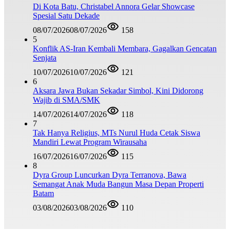
Di Kota Batu, Christabel Annora Gelar Showcase
Spesial Satu Dekade
08/07/2026
08/07/2026
158
5
Konflik AS-Iran Kembali Membara, Gagalkan Gencatan
Senjata
10/07/2026
10/07/2026
121
6
Aksara Jawa Bukan Sekadar Simbol, Kini Didorong
Wajib di SMA/SMK
14/07/2026
14/07/2026
118
7
Tak Hanya Religius, MTs Nurul Huda Cetak Siswa
Mandiri Lewat Program Wirausaha
16/07/2026
16/07/2026
115
8
Dyra Group Luncurkan Dyra Terranova, Bawa
Semangat Anak Muda Bangun Masa Depan Properti
Batam
03/08/2026
03/08/2026
110