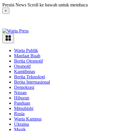
Langsung
Presisi News Scroll ke bawah untuk membaca
ke
×
konten
Warta Publik
Manfaat Buah
Berita Otomotif
Otomotif
Kamtibmas
Berita Teknologi
Berita Internasional
Demokrasi
Nissan
Hiburan
Panduan
Mitsubishi
Rusia
Warta Kampus
Ukraina
Musik