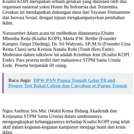
Koalisi KOPI merupakan sebuah gerakan yang diinisiasi oleh dua
organisasi nasional yakni Hutan Itu Indonesia dan Terasmitra.
Gerakan ini mendapatkan dukungan dana dari Yayasan Humanisme
dan Inovasi Sosial, dengan tujuan mengkampanyekan perubahan
iklim.
Narasumber dalam acara ini melibatkan diantaranya Efraim
Mbomba Reda (Koalisi KOPI), Maria P.W. Beribe (Founder
Kampus Tanpa Dinding), Dr. Sri Wahyuni, SP.,M.Si (Founder Uma
Rema Class) serta Kenisia Natalia Rohi (Trash Hero Ende).
Moderator dalam talkshow ini adalah Kristitian Jene (Koalisi KOPI
Ende). Para peserta terdiri dari mahasiswa STPM Santa Ursula
Ende. Peserta berjumlah 60 orang.
Baca Juga:
DPW PAN Papua Tengah Gelar Fit and
Proper Test Bakal Cabup dan Cawabup se-Papua Tengah
Ngea Andreas Sos.Msi. (Wakil Ketua Bidang Akademik dan
Kerjasama STPM Santa Ursula) dalam sambutannya
mengungkapkan kebanggaannya terhadap Koalisi KOPI yang telah
aktif dalam kegiatan-kegiatan kampanye menjaga bumi dari krisis
iklim.