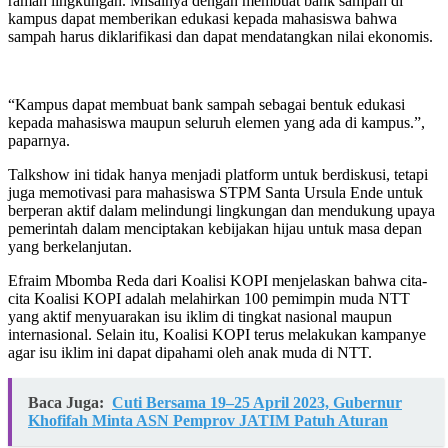
ramah lingkungan. Misalnya dengan membuat bank sampah di
kampus dapat memberikan edukasi kepada mahasiswa bahwa
sampah harus diklarifikasi dan dapat mendatangkan nilai ekonomis.
“Kampus dapat membuat bank sampah sebagai bentuk edukasi
kepada mahasiswa maupun seluruh elemen yang ada di kampus.”,
paparnya.
Talkshow ini tidak hanya menjadi platform untuk berdiskusi, tetapi
juga memotivasi para mahasiswa STPM Santa Ursula Ende untuk
berperan aktif dalam melindungi lingkungan dan mendukung upaya
pemerintah dalam menciptakan kebijakan hijau untuk masa depan
yang berkelanjutan.
Efraim Mbomba Reda dari Koalisi KOPI menjelaskan bahwa cita-
cita Koalisi KOPI adalah melahirkan 100 pemimpin muda NTT
yang aktif menyuarakan isu iklim di tingkat nasional maupun
internasional. Selain itu, Koalisi KOPI terus melakukan kampanye
agar isu iklim ini dapat dipahami oleh anak muda di NTT.
Baca Juga:
Cuti Bersama 19–25 April 2023, Gubernur
Khofifah Minta ASN Pemprov JATIM Patuh Aturan