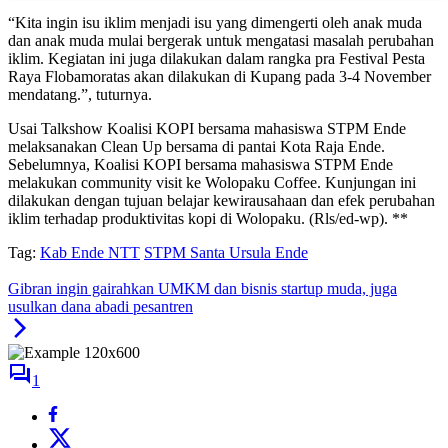
“Kita ingin isu iklim menjadi isu yang dimengerti oleh anak muda
dan anak muda mulai bergerak untuk mengatasi masalah perubahan
iklim. Kegiatan ini juga dilakukan dalam rangka pra Festival Pesta
Raya Flobamoratas akan dilakukan di Kupang pada 3-4 November
mendatang.”, tuturnya.
Usai Talkshow Koalisi KOPI bersama mahasiswa STPM Ende
melaksanakan Clean Up bersama di pantai Kota Raja Ende.
Sebelumnya, Koalisi KOPI bersama mahasiswa STPM Ende
melakukan community visit ke Wolopaku Coffee. Kunjungan ini
dilakukan dengan tujuan belajar kewirausahaan dan efek perubahan
iklim terhadap produktivitas kopi di Wolopaku. (Rls/ed-wp). **
Tag:
Kab Ende NTT
STPM Santa Ursula Ende
Gibran ingin gairahkan UMKM dan bisnis startup muda, juga
usulkan dana abadi pesantren
1