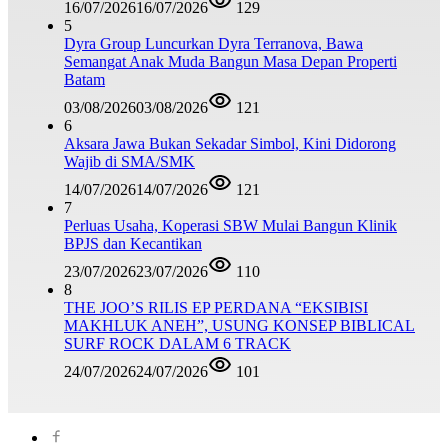
16/07/2026
16/07/2026
129
5
Dyra Group Luncurkan Dyra Terranova, Bawa
Semangat Anak Muda Bangun Masa Depan Properti
Batam
03/08/2026
03/08/2026
121
6
Aksara Jawa Bukan Sekadar Simbol, Kini Didorong
Wajib di SMA/SMK
14/07/2026
14/07/2026
121
7
Perluas Usaha, Koperasi SBW Mulai Bangun Klinik
BPJS dan Kecantikan
23/07/2026
23/07/2026
110
8
THE JOO’S RILIS EP PERDANA “EKSIBISI
MAKHLUK ANEH”, USUNG KONSEP BIBLICAL
SURF ROCK DALAM 6 TRACK
24/07/2026
24/07/2026
101