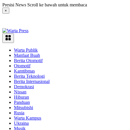
Langsung
Presisi News Scroll ke bawah untuk membaca
ke
×
konten
Warta Publik
Manfaat Buah
Berita Otomotif
Otomotif
Kamtibmas
Berita Teknologi
Berita Internasional
Demokrasi
Nissan
Hiburan
Panduan
Mitsubishi
Rusia
Warta Kampus
Ukraina
Musik