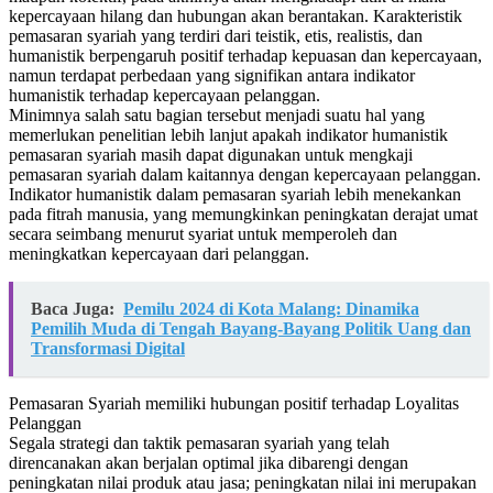
kepercayaan hilang dan hubungan akan berantakan. Karakteristik
pemasaran syariah yang terdiri dari teistik, etis, realistis, dan
humanistik berpengaruh positif terhadap kepuasan dan kepercayaan,
namun terdapat perbedaan yang signifikan antara indikator
humanistik terhadap kepercayaan pelanggan.
Minimnya salah satu bagian tersebut menjadi suatu hal yang
memerlukan penelitian lebih lanjut apakah indikator humanistik
pemasaran syariah masih dapat digunakan untuk mengkaji
pemasaran syariah dalam kaitannya dengan kepercayaan pelanggan.
Indikator humanistik dalam pemasaran syariah lebih menekankan
pada fitrah manusia, yang memungkinkan peningkatan derajat umat
secara seimbang menurut syariat untuk memperoleh dan
meningkatkan kepercayaan dari pelanggan.
Baca Juga:
Pemilu 2024 di Kota Malang: Dinamika
Pemilih Muda di Tengah Bayang-Bayang Politik Uang dan
Transformasi Digital
Pemasaran Syariah memiliki hubungan positif terhadap Loyalitas
Pelanggan
Segala strategi dan taktik pemasaran syariah yang telah
direncanakan akan berjalan optimal jika dibarengi dengan
peningkatan nilai produk atau jasa; peningkatan nilai ini merupakan