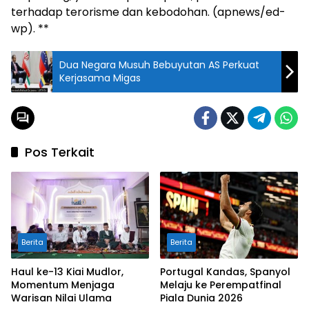
terhadap terorisme dan kebodohan. (apnews/ed-
wp). **
Dua Negara Musuh Bebuyutan AS Perkuat
Kerjasama Migas
Pos Terkait
Berita
Berita
Haul ke-13 Kiai Mudlor,
Portugal Kandas, Spanyol
Momentum Menjaga
Melaju ke Perempatfinal
Warisan Nilai Ulama
Piala Dunia 2026