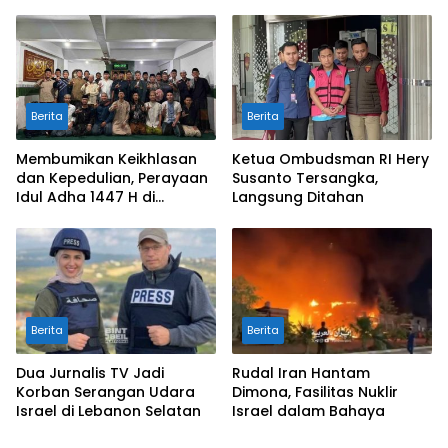
Berita
Berita
Membumikan Keikhlasan
Ketua Ombudsman RI Hery
dan Kepedulian, Perayaan
Susanto Tersangka,
Idul Adha 1447 H di
Langsung Ditahan
Pesantren Luhur Malang
Berita
Berita
Dua Jurnalis TV Jadi
Rudal Iran Hantam
Korban Serangan Udara
Dimona, Fasilitas Nuklir
Israel di Lebanon Selatan
Israel dalam Bahaya