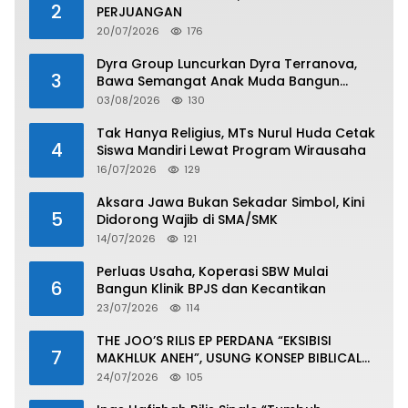
2
PERJUANGAN
20/07/2026
176
Dyra Group Luncurkan Dyra Terranova,
3
Bawa Semangat Anak Muda Bangun
Masa Depan Properti Batam
03/08/2026
130
Tak Hanya Religius, MTs Nurul Huda Cetak
4
Siswa Mandiri Lewat Program Wirausaha
16/07/2026
129
Aksara Jawa Bukan Sekadar Simbol, Kini
5
Didorong Wajib di SMA/SMK
14/07/2026
121
Perluas Usaha, Koperasi SBW Mulai
6
Bangun Klinik BPJS dan Kecantikan
23/07/2026
114
THE JOO’S RILIS EP PERDANA “EKSIBISI
7
MAKHLUK ANEH”, USUNG KONSEP BIBLICAL
SURF ROCK DALAM 6 TRACK
24/07/2026
105