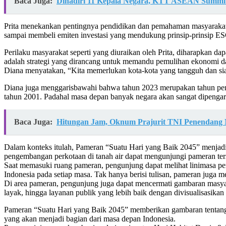
Baca Juga:
Dihadiri 11 Kepala Negara, KTT ASEAN Summit 
Prita menekankan pentingnya pendidikan dan pemahaman masyarakat t
sampai membeli emiten investasi yang mendukung prinsip-prinsip ESG 
Perilaku masyarakat seperti yang diuraikan oleh Prita, diharapka
adalah strategi yang dirancang untuk memandu pemulihan ekonomi d
Diana menyatakan, “Kita memerlukan kota-kota yang tangguh dan sia
Diana juga menggarisbawahi bahwa tahun 2023 merupakan tahun penu
tahun 2001. Padahal masa depan banyak negara akan sangat dipengaru
Baca Juga:
Hitungan Jam, Oknum Prajurit TNI Penendang 
Dalam konteks itulah, Pameran “Suatu Hari yang Baik 2045” menjadi 
pengembangan perkotaan di tanah air dapat mengunjungi pameran ter
Saat memasuki ruang pameran, pengunjung dapat melihat linimasa per
Indonesia pada setiap masa. Tak hanya berisi tulisan, pameran juga m
Di area pameran, pengunjung juga dapat mencermati gambaran masyark
layak, hingga layanan publik yang lebih baik dengan divisualisasikan me
Pameran “Suatu Hari yang Baik 2045” memberikan gambaran tentang k
yang akan menjadi bagian dari masa depan Indonesia.