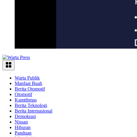
Warta Publik
Manfaat Buah
Berita Otomotif
Otomotif
Kamtibmas
Berita Teknologi
Berita Internasional
Demokrasi
Nissan
Hiburan
Panduan