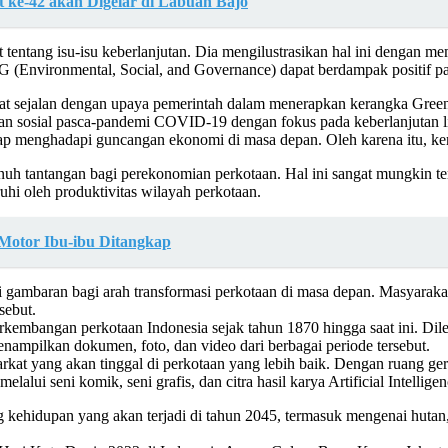
ke-42 akan Digelar di Labuan Bajo
entang isu-isu keberlanjutan. Dia mengilustrasikan hal ini dengan 
(Environmental, Social, and Governance) dapat berdampak positif pada
n dapat sejalan dengan upaya pemerintah dalam menerapkan kerangka G
an sosial pasca-pandemi COVID-19 dengan fokus pada keberlanjutan l
p menghadapi guncangan ekonomi di masa depan. Oleh karena itu, ker
h tantangan bagi perekonomian perkotaan. Hal ini sangat mungkin te
hi oleh produktivitas wilayah perkotaan.
Motor Ibu-ibu Ditangkap
gambaran bagi arah transformasi perkotaan di masa depan. Masyarakat y
sebut.
kembangan perkotaan Indonesia sejak tahun 1870 hingga saat ini. Dile
enampilkan dokumen, foto, dan video dari berbagai periode tersebut.
at yang akan tinggal di perkotaan yang lebih baik. Dengan ruang gera
lalui seni komik, seni grafis, dan citra hasil karya Artificial Intelligen
ehidupan yang akan terjadi di tahun 2045, termasuk mengenai hutan, 