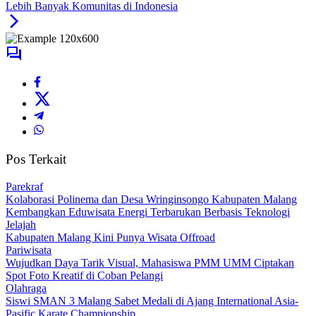
Lebih Banyak Komunitas di Indonesia
Pos Terkait
Parekraf
Kolaborasi Polinema dan Desa Wringinsongo Kabupaten Malang
Kembangkan Eduwisata Energi Terbarukan Berbasis Teknologi
Jelajah
Kabupaten Malang Kini Punya Wisata Offroad
Pariwisata
Wujudkan Daya Tarik Visual, Mahasiswa PMM UMM Ciptakan
Spot Foto Kreatif di Coban Pelangi
Olahraga
Siswi SMAN 3 Malang Sabet Medali di Ajang International Asia-
Pasific Karate Championship