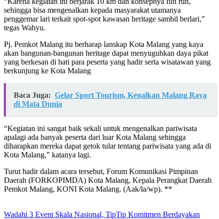
“Karena kegiatan ini berjarak 10 km dan konsepnya fun run,
sehingga bisa mengenalkan kepada masyarakat utamanya
penggemar lari terkait spot-spot kawasan heritage sambil berlari,”
tegas Wahyu.
Pj. Pemkot Malang itu berharap lanskap Kota Malang yang kaya
akan bangunan-bangunan heritage dapat menyuguhkan daya pikat
yang berkesan di hati para peserta yang hadir serta wisatawan yang
berkunjung ke Kota Malang
Baca Juga:
Gelar Sport Tourism, Kenalkan Malang Raya
di Mata Dunia
“Kegiatan ini sangat baik sekali untuk mengenalkan pariwisata
apalagi ada banyak peserta dari luar Kota Malang sehingga
diharapkan mereka dapat getok tular tentang pariwisata yang ada di
Kota Malang,” katanya lagi.
Turut hadir dalam acara tersebut, Forum Komunikasi Pimpinan
Daerah (FORKOPIMDA) Kota Malang, Kepala Perangkat Daerah
Pemkot Malang, KONI Kota Malang. (Aak/la/wp). **
Wadahi 3 Event Skala Nasional, TipTip Komitmen Berdayakan