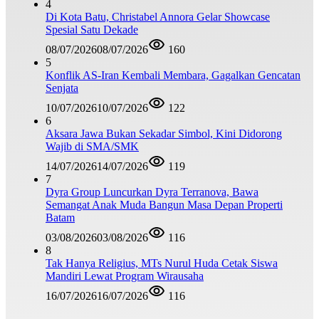
4
Di Kota Batu, Christabel Annora Gelar Showcase
Spesial Satu Dekade
08/07/2026
08/07/2026
160
5
Konflik AS-Iran Kembali Membara, Gagalkan Gencatan
Senjata
10/07/2026
10/07/2026
122
6
Aksara Jawa Bukan Sekadar Simbol, Kini Didorong
Wajib di SMA/SMK
14/07/2026
14/07/2026
119
7
Dyra Group Luncurkan Dyra Terranova, Bawa
Semangat Anak Muda Bangun Masa Depan Properti
Batam
03/08/2026
03/08/2026
116
8
Tak Hanya Religius, MTs Nurul Huda Cetak Siswa
Mandiri Lewat Program Wirausaha
16/07/2026
16/07/2026
116