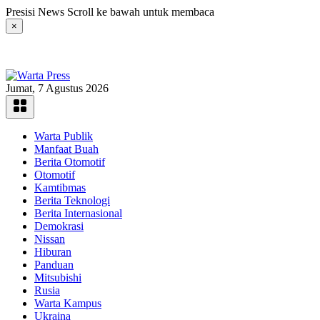
Langsung
Presisi News Scroll ke bawah untuk membaca
ke
×
konten
Jumat, 7 Agustus 2026
Warta Publik
Manfaat Buah
Berita Otomotif
Otomotif
Kamtibmas
Berita Teknologi
Berita Internasional
Demokrasi
Nissan
Hiburan
Panduan
Mitsubishi
Rusia
Warta Kampus
Ukraina