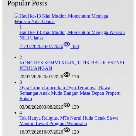
Popular Posts
1
Haul ke-13 Kiai Mudlor, Momentum Menjaga Warisan
Nilai Ulama
21/07/2026
24/07/2026
333
2
KONGRES SEMMI KE-IX, TITIK BALIK ESENSI
PERJUANGAN
20/07/2026
20/07/2026
176
3
Dyra Group Luncurkan Dyra Terranova, Bawa
Semangat Anak Muda Bangun Masa Depan Properti
Batam
03/08/2026
03/08/2026
130
4
Tak Hanya Religius, MTs Nurul Huda Cetak Siswa
Mandiri Lewat Program Wirausaha
16/07/2026
16/07/2026
129