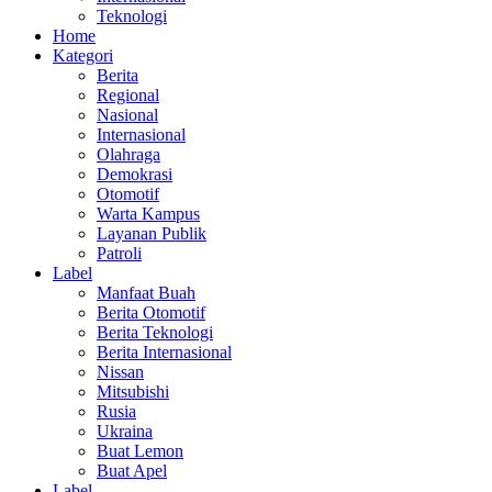
Teknologi
Home
Kategori
Berita
Regional
Nasional
Internasional
Olahraga
Demokrasi
Otomotif
Warta Kampus
Layanan Publik
Patroli
Label
Manfaat Buah
Berita Otomotif
Berita Teknologi
Berita Internasional
Nissan
Mitsubishi
Rusia
Ukraina
Buat Lemon
Buat Apel
Label