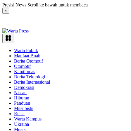
Langsung
Presisi News Scroll ke bawah untuk membaca
ke
×
konten
Warta Publik
Manfaat Buah
Berita Otomotif
Otomotif
Kamtibmas
Berita Teknologi
Berita Internasional
Demokrasi
Nissan
Hiburan
Panduan
Mitsubishi
Rusia
Warta Kampus
Ukraina
Musik