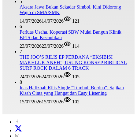
5
Aksara Jawa Bukan Sekadar Simbol, Kini Didorong
Wajib di SMA/SMK
14/07/2026
14/07/2026
121
6
Perluas Usaha, Koperasi SBW Mulai Bangun Klinik
BPJS dan Kecantikan
23/07/2026
23/07/2026
114
7
THE JOO’S RILIS EP PERDANA “EKSIBISI
MAKHLUK ANEH”, USUNG KONSEP BIBLICAL
SURF ROCK DALAM 6 TRACK
24/07/2026
24/07/2026
105
8
Inas Hafizhah Rilis Single “Tumbuh Berdua”, Sajikan
Kisah Cinta yang Hangat dan Easy Listening
15/07/2026
15/07/2026
102