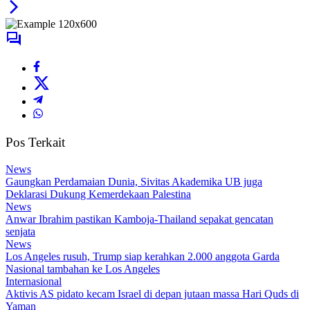
Pos Terkait
News
Gaungkan Perdamaian Dunia, Sivitas Akademika UB juga
Deklarasi Dukung Kemerdekaan Palestina
News
Anwar Ibrahim pastikan Kamboja-Thailand sepakat gencatan
senjata
News
Los Angeles rusuh, Trump siap kerahkan 2.000 anggota Garda
Nasional tambahan ke Los Angeles
Internasional
Aktivis AS pidato kecam Israel di depan jutaan massa Hari Quds di
Yaman