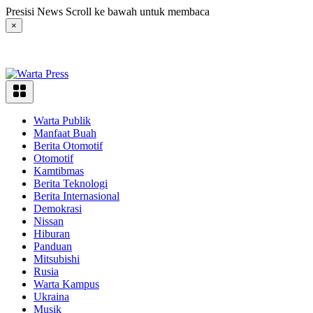
Langsung
Presisi News Scroll ke bawah untuk membaca
ke
×
konten
Warta Publik
Manfaat Buah
Berita Otomotif
Otomotif
Kamtibmas
Berita Teknologi
Berita Internasional
Demokrasi
Nissan
Hiburan
Panduan
Mitsubishi
Rusia
Warta Kampus
Ukraina
Musik