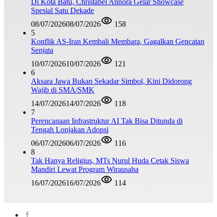
Di Kota Batu, Christabel Annora Gelar Showcase
Spesial Satu Dekade
08/07/2026
08/07/2026
158
5
Konflik AS-Iran Kembali Membara, Gagalkan Gencatan
Senjata
10/07/2026
10/07/2026
121
6
Aksara Jawa Bukan Sekadar Simbol, Kini Didorong
Wajib di SMA/SMK
14/07/2026
14/07/2026
118
7
Perencanaan Infrastruktur AI Tak Bisa Ditunda di
Tengah Lonjakan Adopsi
06/07/2026
06/07/2026
116
8
Tak Hanya Religius, MTs Nurul Huda Cetak Siswa
Mandiri Lewat Program Wirausaha
16/07/2026
16/07/2026
114