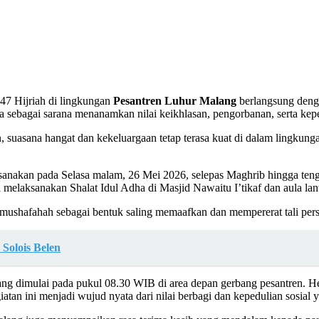
47 Hijriah di lingkungan
Pesantren Luhur Malang
berlangsung deng
 sebagai sarana menanamkan nilai keikhlasan, pengorbanan, serta keped
, suasana hangat dan kekeluargaan tetap terasa kuat di dalam lingkun
sanakan pada Selasa malam, 26 Mei 2026, selepas Maghrib hingga teng
 melaksanakan Shalat Idul Adha di Masjid Nawaitu I’tikaf dan aula lant
 mushafahah sebagai bentuk saling memaafkan dan mempererat tali pers
 Solois Belen
ng dimulai pada pukul 08.30 WIB di area depan gerbang pesantren. H
an ini menjadi wujud nyata dari nilai berbagi dan kepedulian sosial y