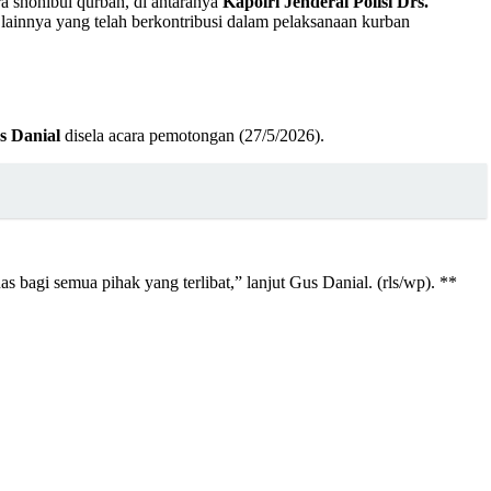
a shohibul qurban, di antaranya
Kapolri Jenderal Polisi Drs.
lainnya yang telah berkontribusi dalam pelaksanaan kurban
s Danial
disela acara pemotongan (27/5/2026).
bagi semua pihak yang terlibat,” lanjut Gus Danial. (rls/wp). **