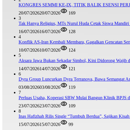
KONGRES SEMMI KE-IX, TITIK BALIK ESENSI PE
20/07/2026
20/07/2026
169
3
Tak Hanya Religius, MTs Nurul Huda Cetak Siswa Mandiri
16/07/2026
16/07/2026
128
4
Konflik AS-Iran Kembali Membara, Gagalkan Gencatan Sen
10/07/2026
10/07/2026
124
5
Aksara Jawa Bukan Sekadar Simbol, Kini Didorong Waji
14/07/2026
14/07/2026
121
6
Dyra Group Luncurkan Dyra Terranova, Bawa Semangat A
03/08/2026
03/08/2026
119
7
Perluas Usaha, Koperasi SBW Mulai Bangun Klinik BPJS d
23/07/2026
23/07/2026
109
8
Inas Hafizhah Rilis Single “Tumbuh Berdua”, Sajikan Kisah
15/07/2026
15/07/2026
99