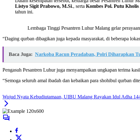
Dalam kesempatan tersebut, keluarga besar Pesantren Luhur M
Listyo Sigit Prabowo, M.Si
., serta
Kombes Pol. Putu Kholis
tahun ini.
Lembaga Tinggi Pesantren Luhur Malang gelar perayaan 
“Daging qurban dibagikan juga kepada masyarakat, di beberapa lokas
Baca Juga:
Narkoba Racun Peradaban, Polri Diharapkan T
Pengasuh Pesantren Luhur juga menyampaikan ungkapan terima kasih 
“Semoga seluruh amal ibadah dan kebaikan para shohibul qurban dite
Wujud Nyata Kebudiutamaan, UIBU Malang Rayakan Idul Adha 1447