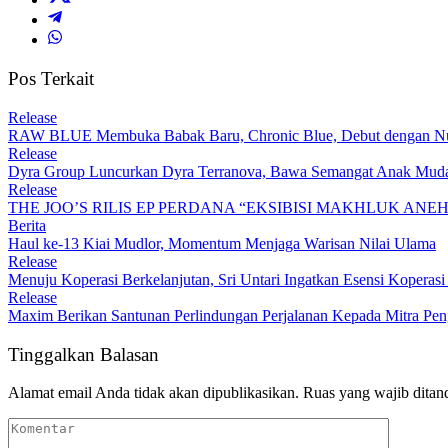
Pos Terkait
Release
RAW BLUE Membuka Babak Baru, Chronic Blue, Debut dengan Nua
Release
Dyra Group Luncurkan Dyra Terranova, Bawa Semangat Anak Muda
Release
THE JOO’S RILIS EP PERDANA “EKSIBISI MAKHLUK ANE
Berita
Haul ke-13 Kiai Mudlor, Momentum Menjaga Warisan Nilai Ulama
Release
Menuju Koperasi Berkelanjutan, Sri Untari Ingatkan Esensi Koperasi 
Release
Maxim Berikan Santunan Perlindungan Perjalanan Kepada Mitra Pen
Tinggalkan Balasan
Alamat email Anda tidak akan dipublikasikan.
Ruas yang wajib ditan