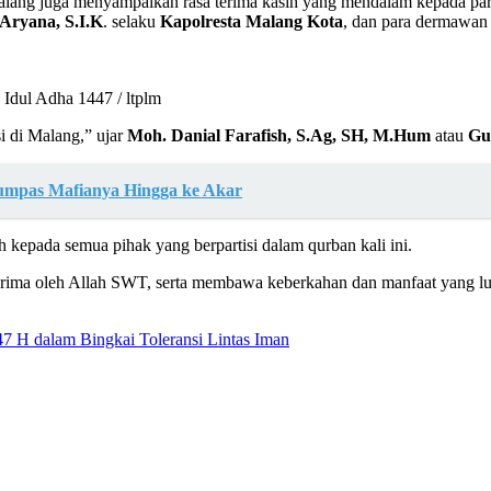
alang juga menyampaikan rasa terima kasih yang mendalam kepada par
 Aryana, S.I.K
. selaku
Kapolresta Malang Kota
, dan para dermawan 
Idul Adha 1447 / ltplm
i di Malang,” ujar
Moh. Danial Farafish, S.Ag, SH, M.Hum
atau
Gu
umpas Mafianya Hingga ke Akar
kepada semua pihak yang berpartisi dalam qurban kali ini.
rima oleh Allah SWT, serta membawa keberkahan dan manfaat yang luas 
 H dalam Bingkai Toleransi Lintas Iman