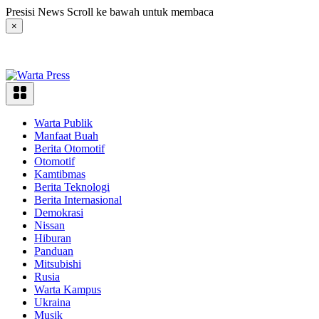
Langsung
Presisi News Scroll ke bawah untuk membaca
ke
×
konten
Warta Publik
Manfaat Buah
Berita Otomotif
Otomotif
Kamtibmas
Berita Teknologi
Berita Internasional
Demokrasi
Nissan
Hiburan
Panduan
Mitsubishi
Rusia
Warta Kampus
Ukraina
Musik