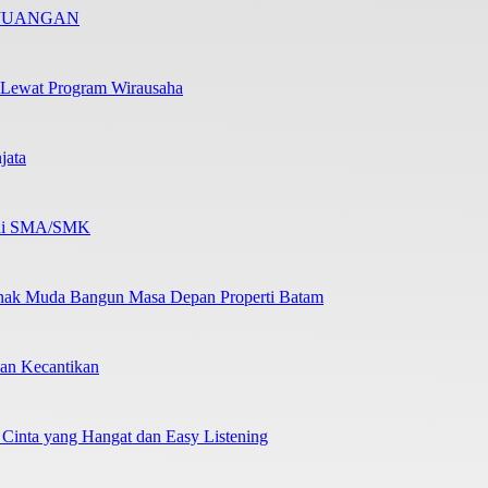
RJUANGAN
 Lewat Program Wirausaha
jata
b di SMA/SMK
nak Muda Bangun Masa Depan Properti Batam
an Kecantikan
 Cinta yang Hangat dan Easy Listening