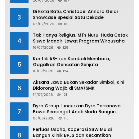
20/07/2026
167
Di Kota Batu, Christabel Annora Gelar
3
Showcase Spesial Satu Dekade
08/07/2026
161
Tak Hanya Religius, MTs Nurul Huda Cetak
4
Siswa Mandiri Lewat Program Wirausaha
16/07/2026
128
Konflik AS-Iran Kembali Membara,
5
Gagalkan Gencatan Senjata
10/07/2026
124
Aksara Jawa Bukan Sekadar Simbol, Kini
6
Didorong Wajib di SMA/SMK
14/07/2026
121
Dyra Group Luncurkan Dyra Terranova,
7
Bawa Semangat Anak Muda Bangun
Masa Depan Properti Batam
03/08/2026
118
Perluas Usaha, Koperasi SBW Mulai
8
Bangun Klinik BPJS dan Kecantikan