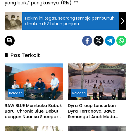
yang baik,” pungkasnya. (Rls). **
Hakim ini tegas, seorang remaja pembunuh
dihukum 52 tahun penjara
Pos Terkait
Release
Release
RAW BLUE Membuka Babak
Dyra Group Luncurkan
Baru, Chronic Blue, Debut
Dyra Terranova, Bawa
dengan Nuansa Shoegaze
Semangat Anak Muda
dan Alternative Rock
Bangun Masa Depan
Properti Batam