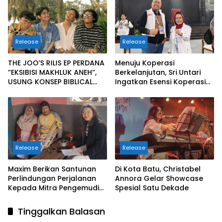
Release
Release
THE JOO’S RILIS EP PERDANA
Menuju Koperasi
“EKSIBISI MAKHLUK ANEH”,
Berkelanjutan, Sri Untari
USUNG KONSEP BIBLICAL
Ingatkan Esensi Koperasi
SURF ROCK DALAM 6 TRACK
Sejati
Release
Release
Maxim Berikan Santunan
Di Kota Batu, Christabel
Perlindungan Perjalanan
Annora Gelar Showcase
Kepada Mitra Pengemudi
Spesial Satu Dekade
di Batu
Tinggalkan Balasan