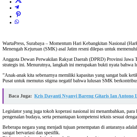
WartaPress, ​Surabaya – Momentum Hari Kebangkitan Nasional (Harkit
Menengah Kejuruan (SMK) asal Jatim resmi dilepas untuk memenuhi ke
​Anggota Dewan Perwakilan Rakyat Daerah (DPRD) Provinsi Jawa Timu
strategis ini. Menurutnya, langkah ini merupakan bukti nyata bahwa 
​”Anak-anak kita sebenarnya memiliki kapasitas yang sangat baik ket
Pusat untuk memutus stigma negatif bahwa lulusan SMK berkontribusi 
Baca Juga:
Kris Dayanti Nyanyi Bareng Gitaris Ian Anton
​Legislator yang juga tokoh koperasi nasional ini menambahkan, para 
pengenalan budaya, serta pemantapan kompetensi teknis sesuai dengan
​Beberapa negara yang menjadi tujuan penempatan di antaranya adalah 
sangat bervariasi dan spesifik.