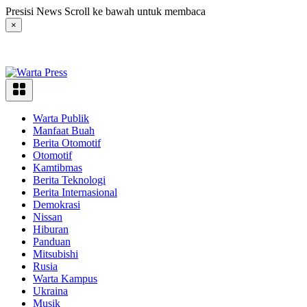
Langsung
Presisi News Scroll ke bawah untuk membaca
ke
×
konten
Warta Publik
Manfaat Buah
Berita Otomotif
Otomotif
Kamtibmas
Berita Teknologi
Berita Internasional
Demokrasi
Nissan
Hiburan
Panduan
Mitsubishi
Rusia
Warta Kampus
Ukraina
Musik