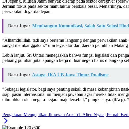
​Di Jepang, lulusan Jatim banyak diserap pada sektor caregiver (perawat
Jerman fokus pada sektor manufaktur berskala besar. Menariknya, dar
perwakilan di garda depan.
Baca Juga:
Membangun Komunikasi, Salah Satu Solusi Hind
​”Alhamdulillah, tadi saya bertemu langsung dengan perwakilan anak
sangat membanggakan,” urai legislator dari daerah pemilihan Malang 
​Lebih lanjut, Sri Untari menegaskan bahwa fungsi legislasi dan pen
peluang puluhan juta lapangan kerja di luar negeri harus ditangkap seba
Baca Juga:
Astaga, IKA UB Jawa Timur Dualisme
​”Sebagai legislator, bagi saya penting sekali di masa kebangkitan n
siap, pasar internasional ini menjadi jawaban agar mereka tidak men
dibutuhkan oleh negara-negara maju tersebut,” pungkasnya. (tf/wp). 
Pengakuan Mengejutkan Ilmuwan Area 51: Alien Nyata, Pernah Beri