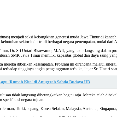
nas) menjadi saksi kebangkitan generasi muda Jawa Timur di kancah i
butuhan sektor industri di berbagai negara penempatan, mulai dari As
r, Dr. Sri Untari Bisowarno, M.AP., yang hadir langsung dalam prose
lulusan SMK Jawa Timur memiliki kapasitas global dan daya saing yang
ika mereka diberikan kesempatan. Program ini dirancang melalui siner
terhadap tingginya angka pengangguran terbuka,” ujar Sri Untari saat
o Lagu 'Rumah Kita' di Anugerah Sabda Budaya UB
lulusan tidak langsung diberangkatkan begitu saja. Mereka telah dibeka
 spesifikasi negara tujuan.
Jerman, Turki, Jepang, Korea Selatan, Malaysia, Australia, Singapura,