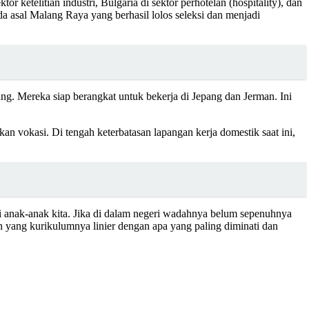
r ketelitian industri, Bulgaria di sektor perhotelan (hospitality), dan
a asal Malang Raya yang berhasil lolos seleksi dan menjadi
ng. Mereka siap berangkat untuk bekerja di Jepang dan Jerman. Ini
n vokasi. Di tengah keterbatasan lapangan kerja domestik saat ini,
bagi anak-anak kita. Jika di dalam negeri wadahnya belum sepenuhnya
n yang kurikulumnya linier dengan apa yang paling diminati dan