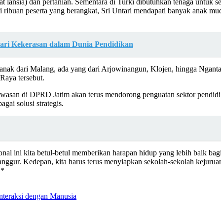
 lansia) dan pertanian. Sementara di Turki dibutuhkan tenaga untuk sekto
i ribuan peserta yang berangkat, Sri Untari mendapati banyak anak mud
ari Kekerasan dalam Dunia Pendidikan
-anak dari Malang, ada yang dari Arjowinangun, Klojen, hingga Nganta
Raya tersebut.
gawasan di DPRD Jatim akan terus mendorong penguatan sektor pendidika
gai solusi strategis.
asional ini kita betul-betul memberikan harapan hidup yang lebih baik 
ganggur. Kedepan, kita harus terus menyiapkan sekolah-sekolah kejurua
**
nteraksi dengan Manusia