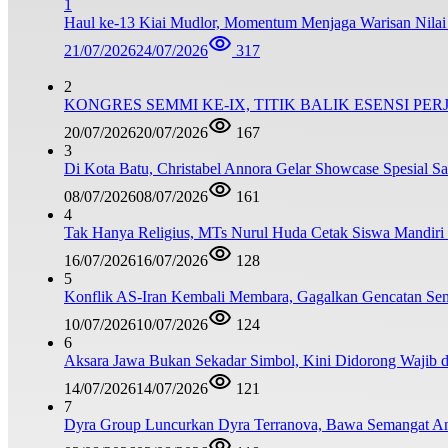
1
Haul ke-13 Kiai Mudlor, Momentum Menjaga Warisan Nila
21/07/2026
24/07/2026
317
2
KONGRES SEMMI KE-IX, TITIK BALIK ESENSI PE
20/07/2026
20/07/2026
167
3
Di Kota Batu, Christabel Annora Gelar Showcase Spesial S
08/07/2026
08/07/2026
161
4
Tak Hanya Religius, MTs Nurul Huda Cetak Siswa Mandiri
16/07/2026
16/07/2026
128
5
Konflik AS-Iran Kembali Membara, Gagalkan Gencatan Sen
10/07/2026
10/07/2026
124
6
Aksara Jawa Bukan Sekadar Simbol, Kini Didorong Waji
14/07/2026
14/07/2026
121
7
Dyra Group Luncurkan Dyra Terranova, Bawa Semangat A