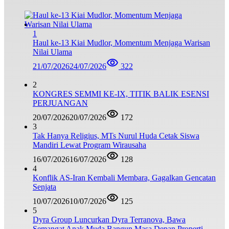
1
Haul ke-13 Kiai Mudlor, Momentum Menjaga Warisan
Nilai Ulama
21/07/2026
24/07/2026
322
2
KONGRES SEMMI KE-IX, TITIK BALIK ESENSI
PERJUANGAN
20/07/2026
20/07/2026
172
3
Tak Hanya Religius, MTs Nurul Huda Cetak Siswa
Mandiri Lewat Program Wirausaha
16/07/2026
16/07/2026
128
4
Konflik AS-Iran Kembali Membara, Gagalkan Gencatan
Senjata
10/07/2026
10/07/2026
125
5
Dyra Group Luncurkan Dyra Terranova, Bawa
Semangat Anak Muda Bangun Masa Depan Properti