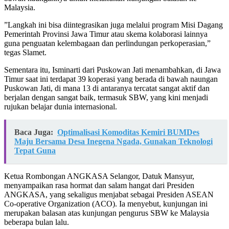
Malaysia.
​”Langkah ini bisa diintegrasikan juga melalui program Misi Dagang
Pemerintah Provinsi Jawa Timur atau skema kolaborasi lainnya
guna penguatan kelembagaan dan perlindungan perkoperasian,”
tegas Slamet.
​Sementara itu, Isminarti dari Puskowan Jati menambahkan, di Jawa
Timur saat ini terdapat 39 koperasi yang berada di bawah naungan
Puskowan Jati, di mana 13 di antaranya tercatat sangat aktif dan
berjalan dengan sangat baik, termasuk SBW, yang kini menjadi
rujukan belajar dunia internasional.
Baca Juga:
Optimalisasi Komoditas Kemiri BUMDes
Maju Bersama Desa Inegena Ngada, Gunakan Teknologi
Tepat Guna
​Ketua Rombongan ANGKASA Selangor, Datuk Mansyur,
menyampaikan rasa hormat dan salam hangat dari Presiden
ANGKASA, yang sekaligus menjabat sebagai Presiden ASEAN
Co-operative Organization (ACO). Ia menyebut, kunjungan ini
merupakan balasan atas kunjungan pengurus SBW ke Malaysia
beberapa bulan lalu.