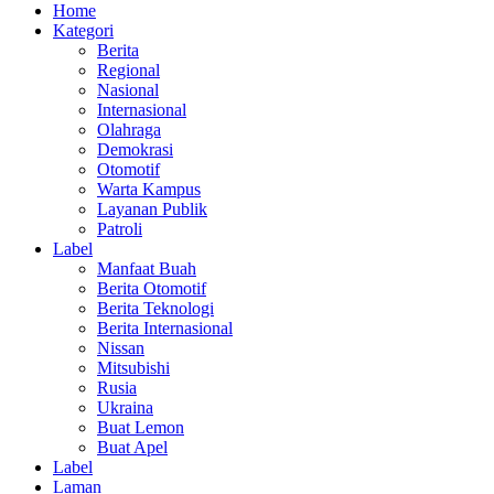
Home
Kategori
Berita
Regional
Nasional
Internasional
Olahraga
Demokrasi
Otomotif
Warta Kampus
Layanan Publik
Patroli
Label
Manfaat Buah
Berita Otomotif
Berita Teknologi
Berita Internasional
Nissan
Mitsubishi
Rusia
Ukraina
Buat Lemon
Buat Apel
Label
Laman