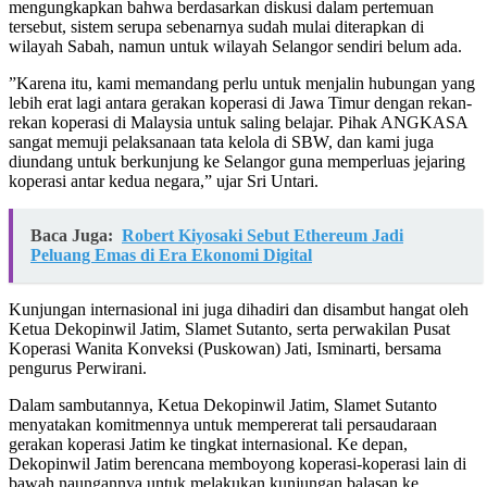
mengungkapkan bahwa berdasarkan diskusi dalam pertemuan
tersebut, sistem serupa sebenarnya sudah mulai diterapkan di
wilayah Sabah, namun untuk wilayah Selangor sendiri belum ada.
​”Karena itu, kami memandang perlu untuk menjalin hubungan yang
lebih erat lagi antara gerakan koperasi di Jawa Timur dengan rekan-
rekan koperasi di Malaysia untuk saling belajar. Pihak ANGKASA
sangat memuji pelaksanaan tata kelola di SBW, dan kami juga
diundang untuk berkunjung ke Selangor guna memperluas jejaring
koperasi antar kedua negara,” ujar Sri Untari.
Baca Juga:
Robert Kiyosaki Sebut Ethereum Jadi
Peluang Emas di Era Ekonomi Digital
​Kunjungan internasional ini juga dihadiri dan disambut hangat oleh
Ketua Dekopinwil Jatim, Slamet Sutanto, serta perwakilan Pusat
Koperasi Wanita Konveksi (Puskowan) Jati, Isminarti, bersama
pengurus Perwirani.
​Dalam sambutannya, Ketua Dekopinwil Jatim, Slamet Sutanto
menyatakan komitmennya untuk mempererat tali persaudaraan
gerakan koperasi Jatim ke tingkat internasional. Ke depan,
Dekopinwil Jatim berencana memboyong koperasi-koperasi lain di
bawah naungannya untuk melakukan kunjungan balasan ke