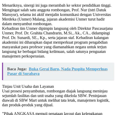
​Menariknya, sinergi ini juga merambah ke sektor pendidikan tinggi.
Mengingat salah satu anggota rombongan, Prof. Nur (istri Datuk
Mansyur), selama ini aktif menjalin komunikasi dengan Universitas
Merdeka (Unmer) Malang, jajaran akademisi Unmer turut hadir
dalam menyambut rombongan.
​Kehadiran tim Unmer dipimpin langsung oleh Direktur Pascasarjana
Unmer, Prof. Dr. Grahita Chandrarin, M.Si., Ak., CA., didampingi
Prof. Dr. Sunardi, SE., Kp., serta jajaran staf. Kehadiran kalangan
akademisi ini diharapkan dapat memperkuat program pengabdian
masyarakat para profesor yang diamanahkan negara untuk terjun
langsung ke berbagai bidang keilmuan, salah satunya penguatan
manajemen perkoperasian.
Baca Juga:
Buka Gerai Baru, Nada Puspita Memperluas
Pasar di Surabaya
​Tinjau Unit Usaha dan Layanan
Usai prosesi penyambutan, rombongan diajak langsung meninjau
sejumlah fasilitas dan unit usaha yang dikelola SBW. Peninjauan
diawali di SBW Mart untuk melihat tata letak, manajemen logistik,
dan produk-produk yang dijual.
​”Pihak ANGKASA memuji penataan layout dan kelengkapan