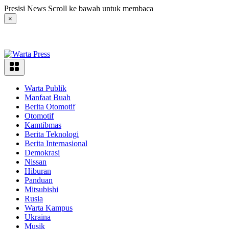
Langsung
Presisi News Scroll ke bawah untuk membaca
ke
×
konten
Warta Publik
Manfaat Buah
Berita Otomotif
Otomotif
Kamtibmas
Berita Teknologi
Berita Internasional
Demokrasi
Nissan
Hiburan
Panduan
Mitsubishi
Rusia
Warta Kampus
Ukraina
Musik