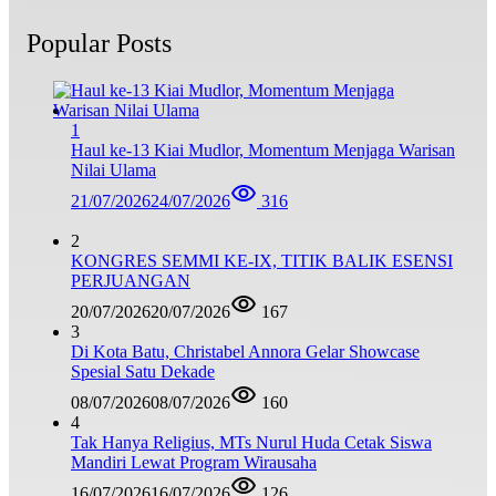
Popular Posts
1
Haul ke-13 Kiai Mudlor, Momentum Menjaga Warisan
Nilai Ulama
21/07/2026
24/07/2026
316
2
KONGRES SEMMI KE-IX, TITIK BALIK ESENSI
PERJUANGAN
20/07/2026
20/07/2026
167
3
Di Kota Batu, Christabel Annora Gelar Showcase
Spesial Satu Dekade
08/07/2026
08/07/2026
160
4
Tak Hanya Religius, MTs Nurul Huda Cetak Siswa
Mandiri Lewat Program Wirausaha
16/07/2026
16/07/2026
126