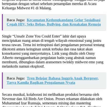
bertepatan dengan sehari sebelum penampilan mereka di Acara
Keluarga Midwest #1 di Malang.
Baca Juga:
Kecamatan Kedungkandang Gelar Sosialisasi
Cegah HIV, Seks Bebas, Bullying, dan Kenakalan Remaja
Single “Unsafe Zone You Could Enter” lahir dari upaya
menciptakan ruang aman di tengah wilayah emosional yang justru
terasa rawan. Tema ini terinspirasi dari pengalaman personal tentang
dikotomi antara keinginan untuk terbuka dan rasa takut akan
konsekuensi yang menyertainya. Lirik yang ditulis oleh Onny
Alberto menggambarkan pergulatan batin yang abstrak namun
membumi, dibungkus dalam aransemen twinkly midwest emo yang
melankolis namun eksplosif.
Baca Juga:
Tren Belajar Bahasa Inggris Anak Bergeser,
Tasya Kamila Bagikan Pengalaman Nyata
Secara musikal, kolaborasi ini melibatkan produksi bersama oleh
Nevenue dan All Birds Are Onion. Proses rekaman dilakukan oleh
Muhammad Izar Runnaja, sementara mixing dan mastering