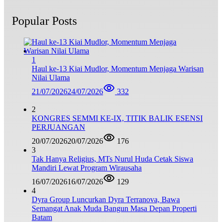
Popular Posts
1
Haul ke-13 Kiai Mudlor, Momentum Menjaga Warisan
Nilai Ulama
21/07/2026
24/07/2026
332
2
KONGRES SEMMI KE-IX, TITIK BALIK ESENSI
PERJUANGAN
20/07/2026
20/07/2026
176
3
Tak Hanya Religius, MTs Nurul Huda Cetak Siswa
Mandiri Lewat Program Wirausaha
16/07/2026
16/07/2026
129
4
Dyra Group Luncurkan Dyra Terranova, Bawa
Semangat Anak Muda Bangun Masa Depan Properti
Batam