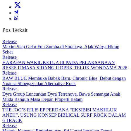
Pos Terkait
Release
Maxim Siap Gelar Fun Zumba di Surabaya, Ajak Warga Hidup
Sehat
Release
HARAPAN WAKIL KETUA III PADA PELAKSANAAN
RESES II MASA SIDANG II DPRK TELUK WONDAMA 2026
Release
RAW BLUE Membuka Babak Baru, Chronic Blue, Debut dengan
Nuansa Shoegaze dan Alternative Rock
Release
Dyra Group Luncurkan Dyra Terranova, Bawa Semangat Anak
Muda Bangun Masa Depan Properti Batam
Release
THE JOO’S RILIS EP PERDANA “EKSIBISI MAKHLUK
ANEH”, USUNG KONSEP BIBLICAL SURF ROCK DALAM
6 TRACK
Release
Menuju Koperasi Berkelanjutan, Sri Untari Ingatkan Esensi