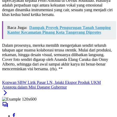
dipercayakan kepada Febri Antonia di Orvius Soundlab. Hasilnya
adalah perpaduan rapi antara kekuatan vokal yang emosional
dengan dinamika instrumentasi yang cair, sesuatu yang menjadi ciri
khas kedua band ketika bersatu.
Baca Juga:
Dampak Proyek Pengurugan Tanah Samping
Kantor Kecamatan Pinang Kota Tangerang Diprotes
Dalam prosesnya, mereka memilih mengerjakan sendiri seluruh
tahapan agar nuansa kolaborasi terasa otentik. Mulai dari produksi,
rekaman, hingga desain visual, semuanya dilibatkan langsung.
Cover foto sendiri digarap oleh Ananda Elang Caraka dan Onny
Alberto, sehingga dari awal sampai akhir karya ini benar-benar
mencerminkan visi bersama. (rls). **
Kopwan SBW Lirik Pasar LN, Jajaki Ekspor Produk UKM
Anggota dalam Misi Dagang Gubernur