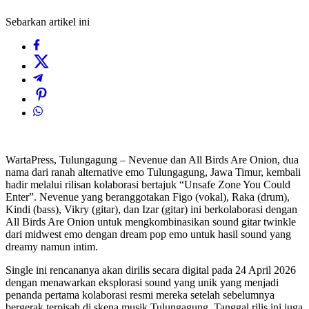
Sebarkan artikel ini
WartaPress, Tulungagung – Nevenue dan All Birds Are Onion, dua
nama dari ranah alternative emo Tulungagung, Jawa Timur, kembali
hadir melalui rilisan kolaborasi bertajuk “Unsafe Zone You Could
Enter”. Nevenue yang beranggotakan Figo (vokal), Raka (drum),
Kindi (bass), Vikry (gitar), dan Izar (gitar) ini berkolaborasi dengan
All Birds Are Onion untuk mengkombinasikan sound gitar twinkle
dari midwest emo dengan dream pop emo untuk hasil sound yang
dreamy namun intim.
Single ini rencananya akan dirilis secara digital pada 24 April 2026
dengan menawarkan eksplorasi sound yang unik yang menjadi
penanda pertama kolaborasi resmi mereka setelah sebelumnya
bergerak terpisah di skena musik Tulungagung. Tanggal rilis ini juga