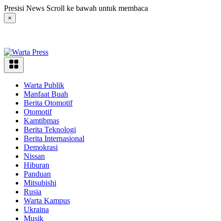
Langsung
Presisi News Scroll ke bawah untuk membaca
ke
×
konten
Warta Publik
Manfaat Buah
Berita Otomotif
Otomotif
Kamtibmas
Berita Teknologi
Berita Internasional
Demokrasi
Nissan
Hiburan
Panduan
Mitsubishi
Rusia
Warta Kampus
Ukraina
Musik