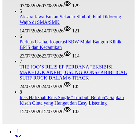
03/08/2026
03/08/2026
129
5
Aksara Jawa Bukan Sekadar Simbol, Kini Didorong
Wajib di SMA/SMK
14/07/2026
14/07/2026
121
6
Perluas Usaha, Koperasi SBW Mulai Bangun Klinik
BPJS dan Kecantikan
23/07/2026
23/07/2026
114
7
THE JOO’S RILIS EP PERDANA “EKSIBISI
MAKHLUK ANEH”, USUNG KONSEP BIBLICAL
SURF ROCK DALAM 6 TRACK
24/07/2026
24/07/2026
105
8
Inas Hafizhah Rilis Single “Tumbuh Berdua”, Sajikan
Kisah Cinta yang Hangat dan Easy Listening
15/07/2026
15/07/2026
102