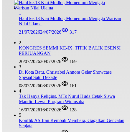
1
Haul ke-13 Kiai Mudlor, Momentum Menjaga Warisan
Nilai Ulama
21/07/2026
24/07/2026
317
2
KONGRES SEMMI KE-IX, TITIK BALIK ESENSI
PERJUANGAN
20/07/2026
20/07/2026
169
3
Di Kota Batu, Christabel Annora Gelar Showcase
Spesial Satu Dekade
08/07/2026
08/07/2026
161
4
Tak Hanya Religius, MTs Nurul Huda Cetak Siswa
Mandiri Lewat Program Wirausaha
16/07/2026
16/07/2026
128
5
Konflik AS-Iran Kembali Membara, Gagalkan Gencatan
Senjata