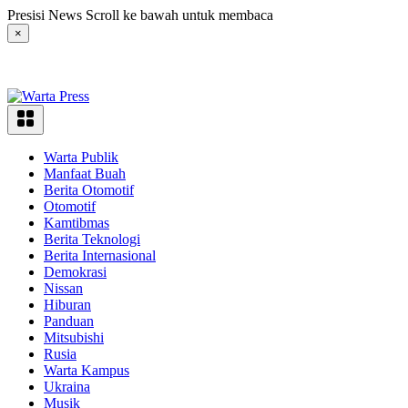
Langsung
Presisi News Scroll ke bawah untuk membaca
ke
×
konten
Warta Publik
Manfaat Buah
Berita Otomotif
Otomotif
Kamtibmas
Berita Teknologi
Berita Internasional
Demokrasi
Nissan
Hiburan
Panduan
Mitsubishi
Rusia
Warta Kampus
Ukraina
Musik