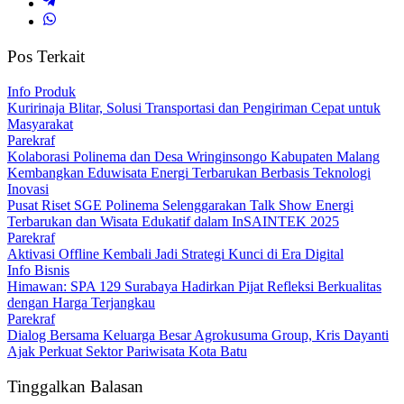
Pos Terkait
Info Produk
Kuririnaja Blitar, Solusi Transportasi dan Pengiriman Cepat untuk
Masyarakat
Parekraf
Kolaborasi Polinema dan Desa Wringinsongo Kabupaten Malang
Kembangkan Eduwisata Energi Terbarukan Berbasis Teknologi
Inovasi
Pusat Riset SGE Polinema Selenggarakan Talk Show Energi
Terbarukan dan Wisata Edukatif dalam InSAINTEK 2025
Parekraf
Aktivasi Offline Kembali Jadi Strategi Kunci di Era Digital
Info Bisnis
Himawan: SPA 129 Surabaya Hadirkan Pijat Refleksi Berkualitas
dengan Harga Terjangkau
Parekraf
Dialog Bersama Keluarga Besar Agrokusuma Group, Kris Dayanti
Ajak Perkuat Sektor Pariwisata Kota Batu
Tinggalkan Balasan