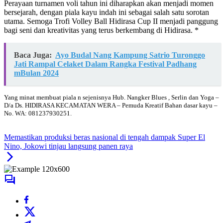
Perayaan turnamen voli tahun ini diharapkan akan menjadi momen
bersejarah, dengan piala kayu indah ini sebagai salah satu sorotan
utama. Semoga Trofi Volley Ball Hidirasa Cup II menjadi panggung
bagi seni dan kreativitas yang terus berkembang di Hidirasa. *
Baca Juga:
Ayo Budal Nang Kampung Satrio Turonggo
Jati Rampal Celaket Dalam Rangka Festival Padhang
mBulan 2024
Yang minat membuat piala n sejenisnya Hub. Nangker Blues , Serlin dan Yoga –
D/a Ds. HIDIRASA KECAMATAN WERA – Pemuda Kreatif Bahan dasar kayu –
No. WA: 081237930251.
Memastikan produksi beras nasional di tengah dampak Super El
Nino, Jokowi tinjau langsung panen raya