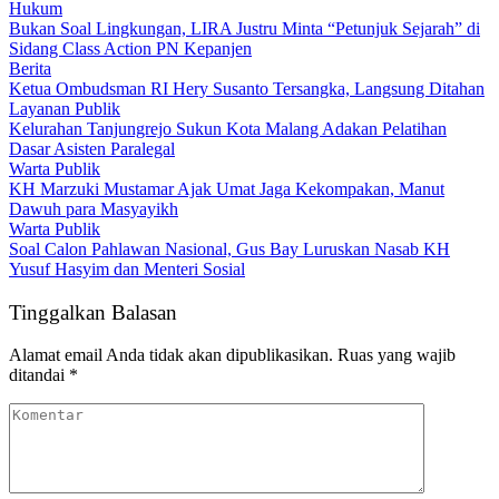
Hukum
Bukan Soal Lingkungan, LIRA Justru Minta “Petunjuk Sejarah” di
Sidang Class Action PN Kepanjen
Berita
Ketua Ombudsman RI Hery Susanto Tersangka, Langsung Ditahan
Layanan Publik
Kelurahan Tanjungrejo Sukun Kota Malang Adakan Pelatihan
Dasar Asisten Paralegal
Warta Publik
KH Marzuki Mustamar Ajak Umat Jaga Kekompakan, Manut
Dawuh para Masyayikh
Warta Publik
Soal Calon Pahlawan Nasional, Gus Bay Luruskan Nasab KH
Yusuf Hasyim dan Menteri Sosial
Tinggalkan Balasan
Alamat email Anda tidak akan dipublikasikan.
Ruas yang wajib
ditandai
*