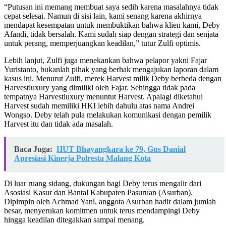
“Putusan ini memang membuat saya sedih karena masalahnya tidak
cepat selesai. Namun di sisi lain, kami senang karena akhirnya
mendapat kesempatan untuk membuktikan bahwa klien kami, Deby
Afandi, tidak bersalah. Kami sudah siap dengan strategi dan senjata
untuk perang, memperjuangkan keadilan,” tutur Zulfi optimis.
Lebih lanjut, Zulfi juga menekankan bahwa pelapor yakni Fajar
Yuristanto, bukanlah pihak yang berhak mengajukan laporan dalam
kasus ini. Menurut Zulfi, merek Harvest milik Deby berbeda dengan
Harvestluxury yang dimiliki oleh Fajar. Sehingga tidak pada
tempatnya Harvestluxury menuntut Harvest. Apalagi diketahui
Harvest sudah memiliki HKI lebih dahulu atas nama Andrei
Wongso. Deby telah pula melakukan komunikasi dengan pemilik
Harvest itu dan tidak ada masalah.
Baca Juga:
HUT Bhayangkara ke 79, Gus Danial
Apresiasi Kinerja Polresta Malang Kota
Di luar ruang sidang, dukungan bagi Deby terus mengalir dari
Asosiasi Kasur dan Bantal Kabupaten Pasuruan (Asurban).
Dipimpin oleh Achmad Yani, anggota Asurban hadir dalam jumlah
besar, menyerukan komitmen untuk terus mendampingi Deby
hingga keadilan ditegakkan sampai menang.