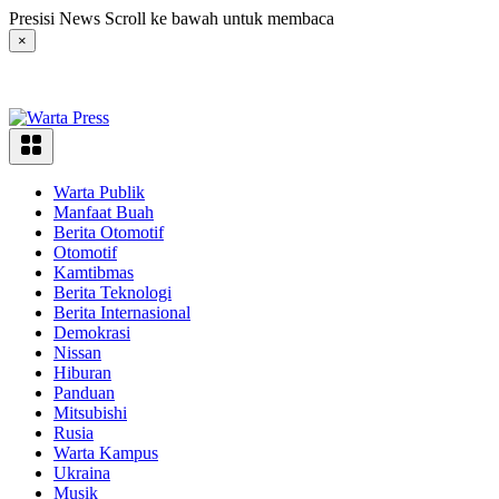
Langsung
Presisi News Scroll ke bawah untuk membaca
ke
×
konten
Warta Publik
Manfaat Buah
Berita Otomotif
Otomotif
Kamtibmas
Berita Teknologi
Berita Internasional
Demokrasi
Nissan
Hiburan
Panduan
Mitsubishi
Rusia
Warta Kampus
Ukraina
Musik