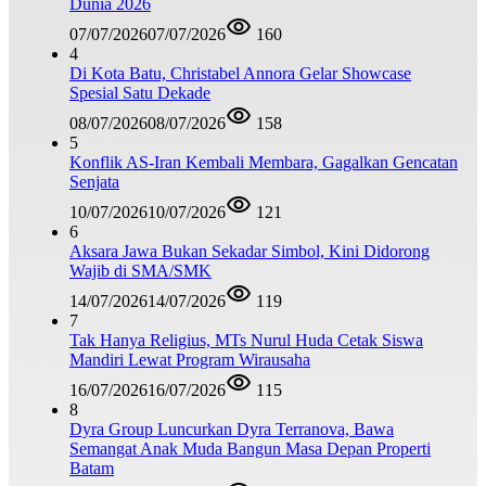
Dunia 2026
07/07/2026
07/07/2026
160
4
Di Kota Batu, Christabel Annora Gelar Showcase
Spesial Satu Dekade
08/07/2026
08/07/2026
158
5
Konflik AS-Iran Kembali Membara, Gagalkan Gencatan
Senjata
10/07/2026
10/07/2026
121
6
Aksara Jawa Bukan Sekadar Simbol, Kini Didorong
Wajib di SMA/SMK
14/07/2026
14/07/2026
119
7
Tak Hanya Religius, MTs Nurul Huda Cetak Siswa
Mandiri Lewat Program Wirausaha
16/07/2026
16/07/2026
115
8
Dyra Group Luncurkan Dyra Terranova, Bawa
Semangat Anak Muda Bangun Masa Depan Properti
Batam