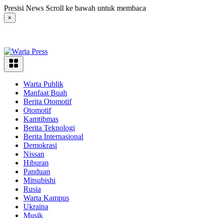
Langsung
Presisi News Scroll ke bawah untuk membaca
ke
×
konten
Warta Publik
Manfaat Buah
Berita Otomotif
Otomotif
Kamtibmas
Berita Teknologi
Berita Internasional
Demokrasi
Nissan
Hiburan
Panduan
Mitsubishi
Rusia
Warta Kampus
Ukraina
Musik