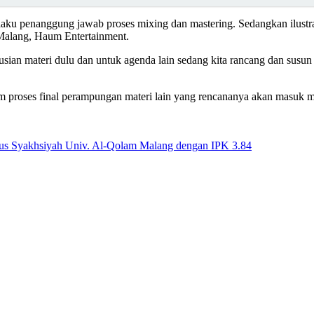
laku penanggung jawab proses mixing dan mastering. Sedangkan ilustras
 Malang, Haum Entertainment.
busian materi dulu dan untuk agenda lain sedang kita rancang dan susu
lam proses final perampungan materi lain yang rencananya akan masuk 
alus Syakhsiyah Univ. Al-Qolam Malang dengan IPK 3.84