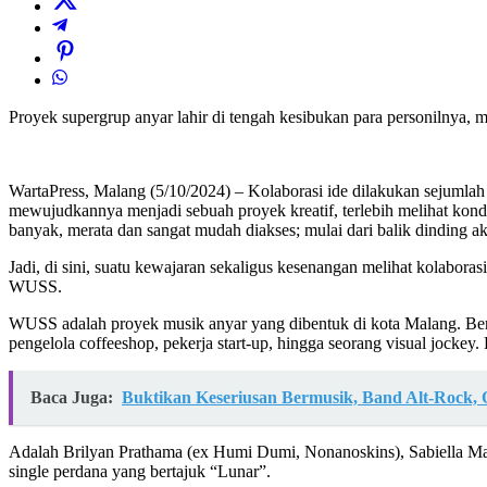
Proyek supergrup anyar lahir di tengah kesibukan para personilnya, 
WartaPress, Malang (5/10/2024) – Kolaborasi ide dilakukan sejumlah 
mewujudkannya menjadi sebuah proyek kreatif, terlebih melihat kondi
banyak, merata dan sangat mudah diakses; mulai dari balik dinding a
Jadi, di sini, suatu kewajaran sekaligus kesenangan melihat kolabora
WUSS.
WUSS adalah proyek musik anyar yang dibentuk di kota Malang. Berang
pengelola coffeeshop, pekerja start-up, hingga seorang visual jockey
Baca Juga:
Buktikan Keseriusan Bermusik, Band Alt-Rock, O
Adalah Brilyan Prathama (ex Humi Dumi, Nonanoskins), Sabiella Mari
single perdana yang bertajuk “Lunar”.