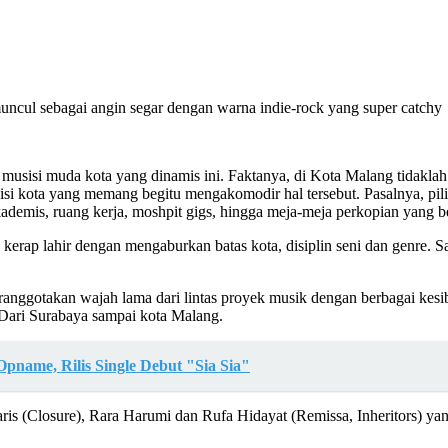
muncul sebagai angin segar dengan warna indie-rock yang super catchy
musisi muda kota yang dinamis ini. Faktanya, di Kota Malang tidaklah
si kota yang memang begitu mengakomodir hal tersebut. Pasalnya, pilih
kademis, ruang kerja, moshpit gigs, hingga meja-meja perkopian yang b
si kerap lahir dengan mengaburkan batas kota, disiplin seni dan genre.
gotakan wajah lama dari lintas proyek musik dengan berbagai kesibuka
. Dari Surabaya sampai kota Malang.
pname, Rilis Single Debut "Sia Sia"
s (Closure), Rara Harumi dan Rufa Hidayat (Remissa, Inheritors) yang