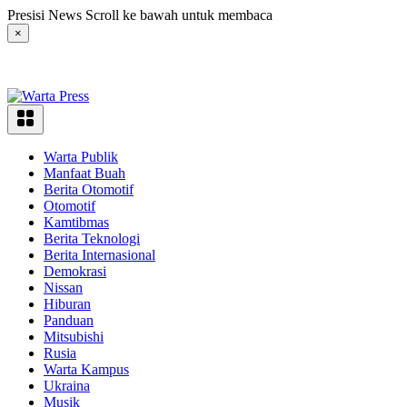
Langsung
Presisi News Scroll ke bawah untuk membaca
ke
×
konten
Warta Publik
Manfaat Buah
Berita Otomotif
Otomotif
Kamtibmas
Berita Teknologi
Berita Internasional
Demokrasi
Nissan
Hiburan
Panduan
Mitsubishi
Rusia
Warta Kampus
Ukraina
Musik