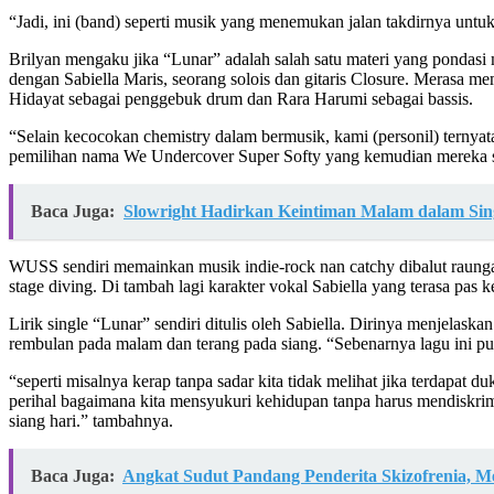
“Jadi, ini (band) seperti musik yang menemukan jalan takdirnya un
Brilyan mengaku jika “Lunar” adalah salah satu materi yang pondas
dengan Sabiella Maris, seorang solois dan gitaris Closure. Merasa
Hidayat sebagai penggebuk drum dan Rara Harumi sebagai bassis.
“Selain kecocokan chemistry dalam bermusik, kami (personil) ternyata m
pemilihan nama We Undercover Super Softy yang kemudian mereka
Baca Juga:
Slowright Hadirkan Keintiman Malam dalam Sin
WUSS sendiri memainkan musik indie-rock nan catchy dibalut raung
stage diving. Di tambah lagi karakter vokal Sabiella yang terasa pa
Lirik single “Lunar” sendiri ditulis oleh Sabiella. Dirinya menjela
rembulan pada malam dan terang pada siang. “Sebenarnya lagu ini p
“seperti misalnya kerap tanpa sadar kita tidak melihat jika terdapat 
perihal bagaimana kita mensyukuri kehidupan tanpa harus mendiskr
siang hari.” tambahnya.
Baca Juga:
Angkat Sudut Pandang Penderita Skizofrenia, 