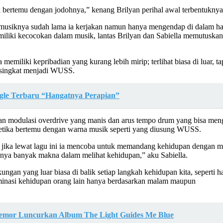
tuk bertemu dengan jodohnya,” kenang Brilyan perihal awal terbentukn
i musiknya sudah lama ia kerjakan namun hanya mengendap di dalam ha
 memiliki kecocokan dalam musik, lantas Brilyan dan Sabiella memutu
emiliki kepribadian yang kurang lebih mirip; terlihat biasa di luar, tap
 singkat menjadi WUSS.
gle Terbaru “Hangatnya Perapian”
an modulasi overdrive yang manis dan arus tempo drum yang bisa men
s ketika bertemu dengan warna musik seperti yang diusung WUSS.
skan jika lewat lagu ini ia mencoba untuk memandang kehidupan dengan
unya banyak makna dalam melihat kehidupan,” aku Sabiella.
dukungan yang luar biasa di balik setiap langkah kehidupan kita, seper
iminasi kehidupan orang lain hanya berdasarkan malam maupun
Memor Luncurkan Album The Light Guides Me Blue