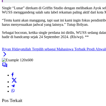
Single “Lunar” direkam di Griffin Studio dengan melibatkan Ayok se
WUSS menggandeng salah satu label rekaman paling aktif dari kota
“Tentu kami akan manggung, tapi saat ini kami ingin fokus pendistri
harus menyesuaikan jadwal yang lainnya.” Tutup Brilyan.
Sebagai bocoran, ketika single perdana ini dirilis, WUSS sedang da
hadir di bandcamp sejak 24 September 2024. (Rls/wp). **
Riyan Hidayatullah Terpilih sebagai Mahasiswa Terbaik Prodi Ahw
Pos Terkait