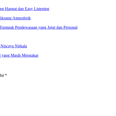
ang Hangat dan Easy Listening
 Skramz Atmosferik
Tonggak Pendewasaan yang Jujur dan Personal
 Niscaya Nirkala
al yang Masih Mengakar
dai
*