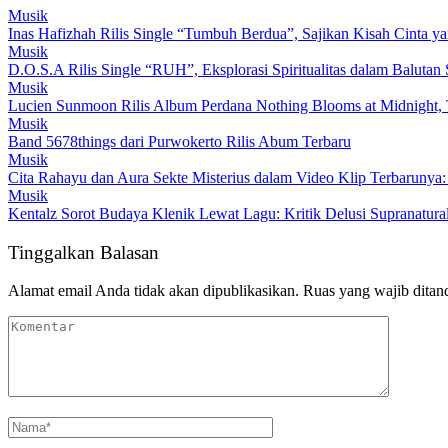
Musik
Inas Hafizhah Rilis Single “Tumbuh Berdua”, Sajikan Kisah Cinta y
Musik
D.O.S.A Rilis Single “RUH”, Eksplorasi Spiritualitas dalam Balutan
Musik
Lucien Sunmoon Rilis Album Perdana Nothing Blooms at Midnight, 
Musik
Band 5678things dari Purwokerto Rilis Abum Terbaru
Musik
Cita Rahayu dan Aura Sekte Misterius dalam Video Klip Terbarunya:
Musik
Kentalz Sorot Budaya Klenik Lewat Lagu: Kritik Delusi Supranatur
Tinggalkan Balasan
Alamat email Anda tidak akan dipublikasikan.
Ruas yang wajib ditan