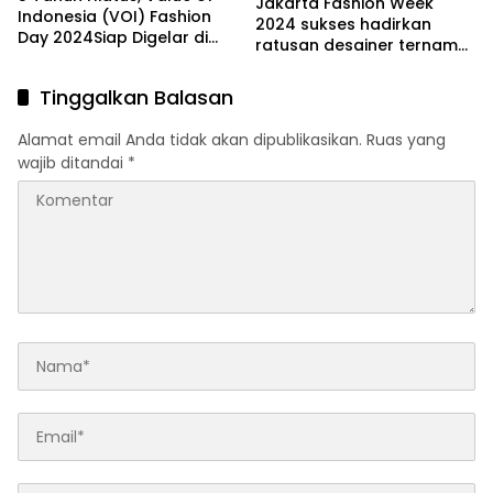
Jakarta Fashion Week
Indonesia (VOI) Fashion
2024 sukses hadirkan
Day 2024Siap Digelar di
ratusan desainer ternama
Bulan Juli
dan potensial Tanah Air &
Luar Negeri
Tinggalkan Balasan
Alamat email Anda tidak akan dipublikasikan.
Ruas yang
wajib ditandai
*