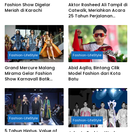
Fashion Show Digelar
Aktor Rasheed Ali Tampil di
Meriah di Karachi
Catwalk, Meriahkan Acara
25 Tahun Perjalanan
Desainer Merdi Sihombing
Fashion-LifeStyle
Fashion-LifeStyle
Grand Mercure Malang
Abid Aqilla, Bintang Cilik
Mirama Gelar Fashion
Model Fashion dari Kota
Show Karnavall Batik
Batu
Indonesia
Fashion-LifeStyle
Fashion-LifeStyle
5 Tahun Hiatus, Value of