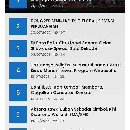
21/07/2026
317
KONGRES SEMMI KE-IX, TITIK BALIK ESENSI
2
PERJUANGAN
20/07/2026
167
Di Kota Batu, Christabel Annora Gelar
3
Showcase Spesial Satu Dekade
08/07/2026
160
Tak Hanya Religius, MTs Nurul Huda Cetak
4
Siswa Mandiri Lewat Program Wirausaha
16/07/2026
126
Konflik AS-Iran Kembali Membara,
5
Gagalkan Gencatan Senjata
10/07/2026
122
Aksara Jawa Bukan Sekadar Simbol, Kini
6
Didorong Wajib di SMA/SMK
14/07/2026
120