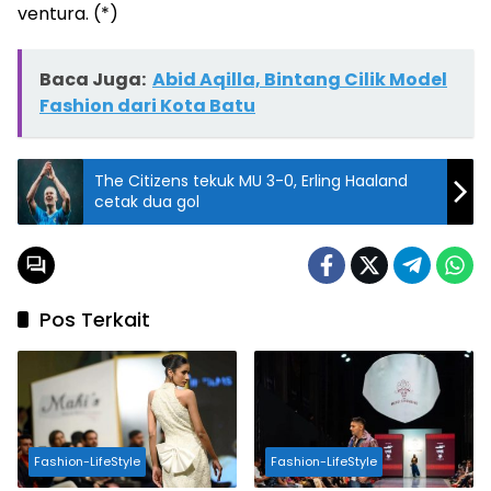
ventura. (*)
Baca Juga:
Abid Aqilla, Bintang Cilik Model
Fashion dari Kota Batu
The Citizens tekuk MU 3-0, Erling Haaland
cetak dua gol
Pos Terkait
Fashion-LifeStyle
Fashion-LifeStyle