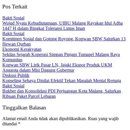
Pos Terkait
Bakti Sosial
Wujud Nyata Kebudiutamaan, UIBU Malang Rayakan Idul Adha
1447 H dalam Bingkai Toleransi Lintas Iman
Bakti Sosial
Komitmen Sosial dan Gotong Royong, Kopwan SBW Salurkan 13
Hewan Qurban
Ekonomi Kerakyatan
Sekilas Sejarah Koperasi Simpan Pinjam Tumapel Malang Raya
Komunitas
Kopwan SBW Lirik Pasar LN, Jajaki Ekspor Produk UKM
Anggota dalam Misi Dagang Gubernur
Diskusi Publik
Konseling Sebaya Dinilai Efektif Tekan Masalah Mental Remaja
Bakti Sosial
Bukber dan Konsolidasi PDI Perjuangan Kota Malang, Salurkan
Ribuan Paket Parcel Lebaran
Tinggalkan Balasan
Alamat email Anda tidak akan dipublikasikan.
Ruas yang wajib
ditandai
*