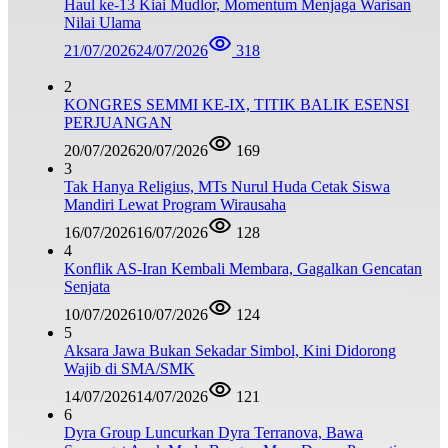
Haul ke-13 Kiai Mudlor, Momentum Menjaga Warisan
Nilai Ulama
21/07/2026
24/07/2026
318
2
KONGRES SEMMI KE-IX, TITIK BALIK ESENSI
PERJUANGAN
20/07/2026
20/07/2026
169
3
Tak Hanya Religius, MTs Nurul Huda Cetak Siswa
Mandiri Lewat Program Wirausaha
16/07/2026
16/07/2026
128
4
Konflik AS-Iran Kembali Membara, Gagalkan Gencatan
Senjata
10/07/2026
10/07/2026
124
5
Aksara Jawa Bukan Sekadar Simbol, Kini Didorong
Wajib di SMA/SMK
14/07/2026
14/07/2026
121
6
Dyra Group Luncurkan Dyra Terranova, Bawa