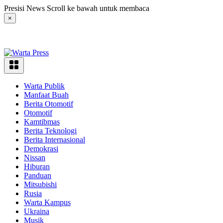
Langsung
Presisi News Scroll ke bawah untuk membaca
ke
×
konten
Warta Publik
Manfaat Buah
Berita Otomotif
Otomotif
Kamtibmas
Berita Teknologi
Berita Internasional
Demokrasi
Nissan
Hiburan
Panduan
Mitsubishi
Rusia
Warta Kampus
Ukraina
Musik