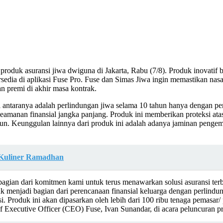
oduk asuransi jiwa dwiguna di Jakarta, Rabu (7/8). Produk inovatif be
rsedia di aplikasi Fuse Pro. Fuse dan Simas Jiwa ingin memastikan n
n premi di akhir masa kontrak.
antaranya adalah perlindungan jiwa selama 10 tahun hanya dengan pe
eamanan finansial jangka panjang. Produk ini memberikan proteksi atas
un. Keunggulan lainnya dari produk ini adalah adanya jaminan pengemb
n Kuliner Ramadhan
bagian dari komitmen kami untuk terus menawarkan solusi asuransi ter
ntuk menjadi bagian dari perencanaan finansial keluarga dengan perlin
si. Produk ini akan dipasarkan oleh lebih dari 100 ribu tenaga pemasar
Executive Officer (CEO) Fuse, Ivan Sunandar, di acara peluncuran pr