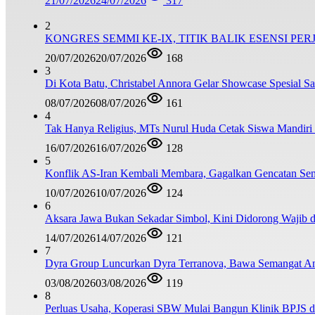
21/07/2026
24/07/2026
317
2
KONGRES SEMMI KE-IX, TITIK BALIK ESENSI PE
20/07/2026
20/07/2026
168
3
Di Kota Batu, Christabel Annora Gelar Showcase Spesial S
08/07/2026
08/07/2026
161
4
Tak Hanya Religius, MTs Nurul Huda Cetak Siswa Mandiri
16/07/2026
16/07/2026
128
5
Konflik AS-Iran Kembali Membara, Gagalkan Gencatan Sen
10/07/2026
10/07/2026
124
6
Aksara Jawa Bukan Sekadar Simbol, Kini Didorong Waji
14/07/2026
14/07/2026
121
7
Dyra Group Luncurkan Dyra Terranova, Bawa Semangat A
03/08/2026
03/08/2026
119
8
Perluas Usaha, Koperasi SBW Mulai Bangun Klinik BPJS d