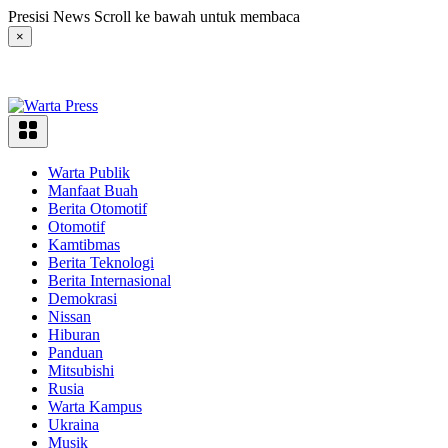
Langsung
Presisi News Scroll ke bawah untuk membaca
ke
×
konten
Warta Publik
Manfaat Buah
Berita Otomotif
Otomotif
Kamtibmas
Berita Teknologi
Berita Internasional
Demokrasi
Nissan
Hiburan
Panduan
Mitsubishi
Rusia
Warta Kampus
Ukraina
Musik