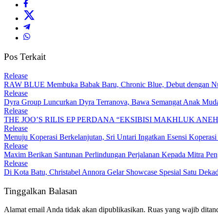
Pos Terkait
Release
RAW BLUE Membuka Babak Baru, Chronic Blue, Debut dengan Nua
Release
Dyra Group Luncurkan Dyra Terranova, Bawa Semangat Anak Muda
Release
THE JOO’S RILIS EP PERDANA “EKSIBISI MAKHLUK ANE
Release
Menuju Koperasi Berkelanjutan, Sri Untari Ingatkan Esensi Koperasi 
Release
Maxim Berikan Santunan Perlindungan Perjalanan Kepada Mitra Pen
Release
Di Kota Batu, Christabel Annora Gelar Showcase Spesial Satu Deka
Tinggalkan Balasan
Alamat email Anda tidak akan dipublikasikan.
Ruas yang wajib ditan