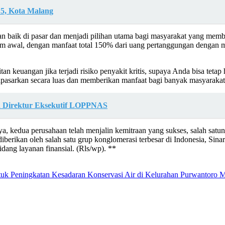
5, Kota Malang
n baik di pasar dan menjadi pilihan utama bagi masyarakat yang memb
dium awal, dengan manfaat total 150% dari uang pertanggungan dengan 
itan keuangan jika terjadi risiko penyakit kritis, supaya Anda bisa tet
 dipasarkan secara luas dan memberikan manfaat bagi banyak masyarakat
 Direktur Eksekutif LOPPNAS
a, kedua perusahaan telah menjalin kemitraan yang sukses, salah satu
iberikan oleh salah satu grup konglomerasi terbesar di Indonesia, Sina
dang layanan finansial. (Rls/wp). **
uk Peningkatan Kesadaran Konservasi Air di Kelurahan Purwantoro 