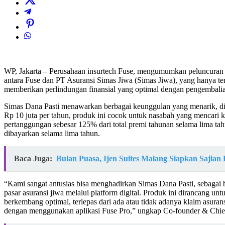
WP, Jakarta – Perusahaan insurtech Fuse, mengumumkan peluncuran pr
antara Fuse dan PT Asuransi Simas Jiwa (Simas Jiwa), yang hanya te
memberikan perlindungan finansial yang optimal dengan pengembalia
Simas Dana Pasti menawarkan berbagai keunggulan yang menarik, di 
Rp 10 juta per tahun, produk ini cocok untuk nasabah yang mencari k
pertanggungan sebesar 125% dari total premi tahunan selama lima tah
dibayarkan selama lima tahun.
Baca Juga:
Bulan Puasa, Ijen Suites Malang Siapkan Sajia
“Kami sangat antusias bisa menghadirkan Simas Dana Pasti, sebagai 
pasar asuransi jiwa melalui platform digital. Produk ini dirancang u
berkembang optimal, terlepas dari ada atau tidak adanya klaim asuran
dengan menggunakan aplikasi Fuse Pro,” ungkap Co-founder & Chief 