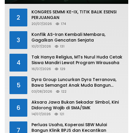
KONGRES SEMMI KE-IX, TITIK BALIK ESENSI
2
PERJUANGAN
20/07/2026
174
Konflik AS-Iran Kembali Membara,
3
Gagalkan Gencatan Senjata
10/07/2026
131
Tak Hanya Religius, MTs Nurul Huda Cetak
4
Siswa Mandiri Lewat Program Wirausaha
16/07/2026
129
Dyra Group Luncurkan Dyra Terranova,
5
Bawa Semangat Anak Muda Bangun
Masa Depan Properti Batam
03/08/2026
122
Aksara Jawa Bukan Sekadar Simbol, Kini
6
Didorong Wajib di SMA/SMK
14/07/2026
121
Perluas Usaha, Koperasi SBW Mulai
7
Bangun Klinik BPJS dan Kecantikan