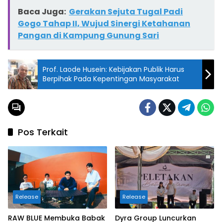
Baca Juga:
Gerakan Sejuta Tugal Padi
Gogo Tahap II, Wujud Sinergi Ketahanan
Pangan di Kampung Gunung Sari
Prof. Laode Husein: Kebijakan Publik Harus
Berpihak Pada Kepentingan Masyarakat
Pos Terkait
Release
Release
RAW BLUE Membuka Babak
Dyra Group Luncurkan