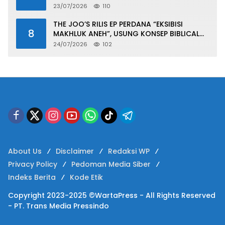
23/07/2026
110
THE JOO’S RILIS EP PERDANA “EKSIBISI
8
MAKHLUK ANEH”, USUNG KONSEP BIBLICAL
SURF ROCK DALAM 6 TRACK
24/07/2026
102
About Us
Disclaimer
Redaksi WP
Privacy Policy
Pedoman Media Siber
Indeks Berita
Kode Etik
Copyright 2023-2025 ©WartaPress - All Rights Reserved
- PT. Trans Media Pressindo