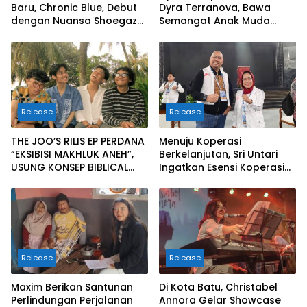
Baru, Chronic Blue, Debut
Dyra Terranova, Bawa
dengan Nuansa Shoegaze
Semangat Anak Muda
dan Alternative Rock
Bangun Masa Depan
Properti Batam
Release
Release
THE JOO’S RILIS EP PERDANA
Menuju Koperasi
“EKSIBISI MAKHLUK ANEH”,
Berkelanjutan, Sri Untari
USUNG KONSEP BIBLICAL
Ingatkan Esensi Koperasi
SURF ROCK DALAM 6 TRACK
Sejati
Release
Release
Maxim Berikan Santunan
Di Kota Batu, Christabel
Perlindungan Perjalanan
Annora Gelar Showcase