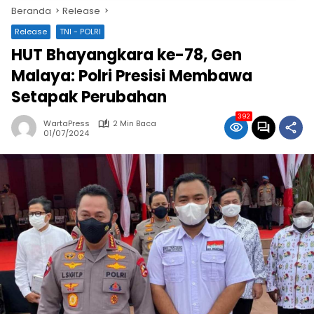
Beranda
Release
Release
TNI - POLRI
HUT Bhayangkara ke-78, Gen
Malaya: Polri Presisi Membawa
Setapak Perubahan
392
WartaPress
2 Min Baca
01/07/2024