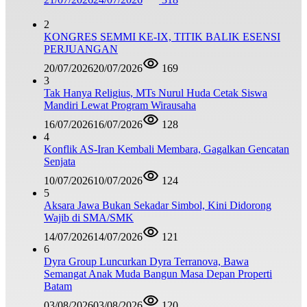
2
KONGRES SEMMI KE-IX, TITIK BALIK ESENSI
PERJUANGAN
20/07/2026
20/07/2026
169
3
Tak Hanya Religius, MTs Nurul Huda Cetak Siswa
Mandiri Lewat Program Wirausaha
16/07/2026
16/07/2026
128
4
Konflik AS-Iran Kembali Membara, Gagalkan Gencatan
Senjata
10/07/2026
10/07/2026
124
5
Aksara Jawa Bukan Sekadar Simbol, Kini Didorong
Wajib di SMA/SMK
14/07/2026
14/07/2026
121
6
Dyra Group Luncurkan Dyra Terranova, Bawa
Semangat Anak Muda Bangun Masa Depan Properti
Batam
03/08/2026
03/08/2026
120