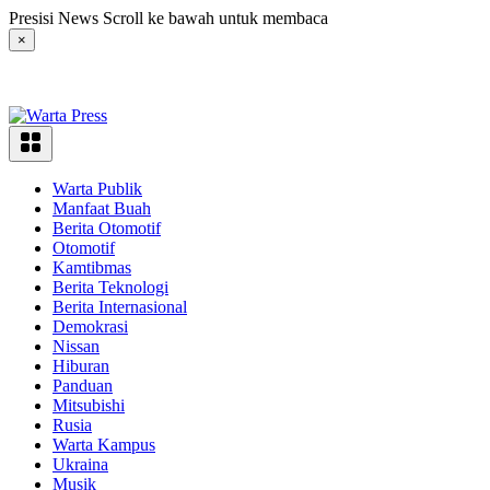
Langsung
Presisi News Scroll ke bawah untuk membaca
ke
×
konten
Warta Publik
Manfaat Buah
Berita Otomotif
Otomotif
Kamtibmas
Berita Teknologi
Berita Internasional
Demokrasi
Nissan
Hiburan
Panduan
Mitsubishi
Rusia
Warta Kampus
Ukraina
Musik