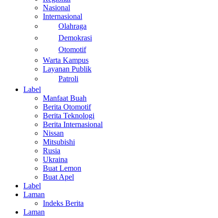
Nasional
Internasional
Olahraga
Demokrasi
Otomotif
Warta Kampus
Layanan Publik
Patroli
Label
Manfaat Buah
Berita Otomotif
Berita Teknologi
Berita Internasional
Nissan
Mitsubishi
Rusia
Ukraina
Buat Lemon
Buat Apel
Label
Laman
Indeks Berita
Laman