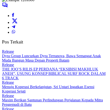
Pos Terkait
Release
Dyra Group Luncurkan Dyra Terranova, Bawa Semangat Anak
Muda Bangun Masa Depan Properti Batam
Release
THE JOO’S RILIS EP PERDANA “EKSIBISI MAKHLUK
ANEH”, USUNG KONSEP BIBLICAL SURF ROCK DALAM
6 TRACK
Release
Menuju Koperasi Berkelanjutan, Sri Untari Ingatkan Esensi
Koperasi Sejati
Release
Maxim Berikan Santunan Perlindungan Perjalanan Kepada Mitra
Pengemudi di Batu
Release