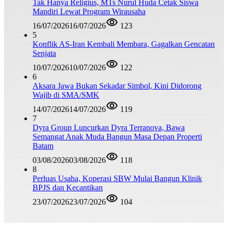
Tak Hanya Religius, MTs Nurul Huda Cetak Siswa
Mandiri Lewat Program Wirausaha
16/07/2026
16/07/2026
123
5
Konflik AS-Iran Kembali Membara, Gagalkan Gencatan
Senjata
10/07/2026
10/07/2026
122
6
Aksara Jawa Bukan Sekadar Simbol, Kini Didorong
Wajib di SMA/SMK
14/07/2026
14/07/2026
119
7
Dyra Group Luncurkan Dyra Terranova, Bawa
Semangat Anak Muda Bangun Masa Depan Properti
Batam
03/08/2026
03/08/2026
118
8
Perluas Usaha, Koperasi SBW Mulai Bangun Klinik
BPJS dan Kecantikan
23/07/2026
23/07/2026
104