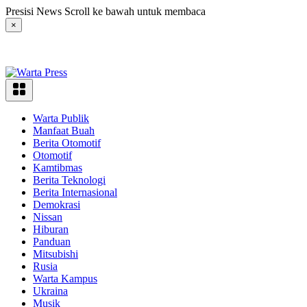
Langsung
Presisi News Scroll ke bawah untuk membaca
ke
×
konten
Warta Publik
Manfaat Buah
Berita Otomotif
Otomotif
Kamtibmas
Berita Teknologi
Berita Internasional
Demokrasi
Nissan
Hiburan
Panduan
Mitsubishi
Rusia
Warta Kampus
Ukraina
Musik