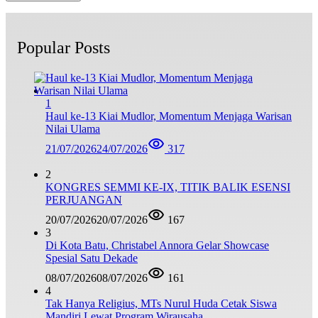
Popular Posts
1
Haul ke-13 Kiai Mudlor, Momentum Menjaga Warisan
Nilai Ulama
21/07/2026
24/07/2026
317
2
KONGRES SEMMI KE-IX, TITIK BALIK ESENSI
PERJUANGAN
20/07/2026
20/07/2026
167
3
Di Kota Batu, Christabel Annora Gelar Showcase
Spesial Satu Dekade
08/07/2026
08/07/2026
161
4
Tak Hanya Religius, MTs Nurul Huda Cetak Siswa
Mandiri Lewat Program Wirausaha