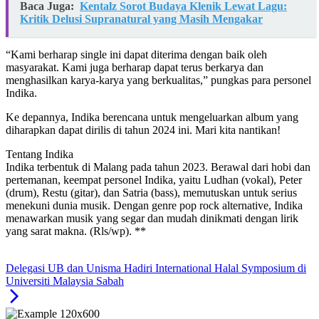
Baca Juga:
Kentalz Sorot Budaya Klenik Lewat Lagu:
Kritik Delusi Supranatural yang Masih Mengakar
“Kami berharap single ini dapat diterima dengan baik oleh
masyarakat. Kami juga berharap dapat terus berkarya dan
menghasilkan karya-karya yang berkualitas,” pungkas para personel
Indika.
Ke depannya, Indika berencana untuk mengeluarkan album yang
diharapkan dapat dirilis di tahun 2024 ini. Mari kita nantikan!
Tentang Indika
Indika terbentuk di Malang pada tahun 2023. Berawal dari hobi dan
pertemanan, keempat personel Indika, yaitu Ludhan (vokal), Peter
(drum), Restu (gitar), dan Satria (bass), memutuskan untuk serius
menekuni dunia musik. Dengan genre pop rock alternative, Indika
menawarkan musik yang segar dan mudah dinikmati dengan lirik
yang sarat makna. (Rls/wp). **
Delegasi UB dan Unisma Hadiri International Halal Symposium di
Universiti Malaysia Sabah