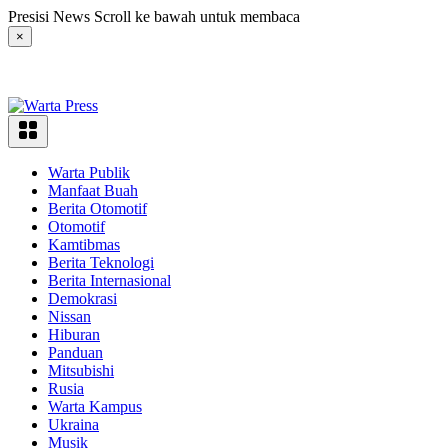
Langsung
Presisi News Scroll ke bawah untuk membaca
ke
×
konten
Warta Publik
Manfaat Buah
Berita Otomotif
Otomotif
Kamtibmas
Berita Teknologi
Berita Internasional
Demokrasi
Nissan
Hiburan
Panduan
Mitsubishi
Rusia
Warta Kampus
Ukraina
Musik