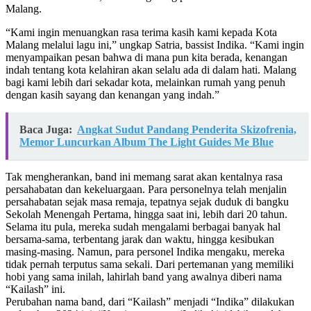
Malang.
“Kami ingin menuangkan rasa terima kasih kami kepada Kota
Malang melalui lagu ini,” ungkap Satria, bassist Indika. “Kami ingin
menyampaikan pesan bahwa di mana pun kita berada, kenangan
indah tentang kota kelahiran akan selalu ada di dalam hati. Malang
bagi kami lebih dari sekadar kota, melainkan rumah yang penuh
dengan kasih sayang dan kenangan yang indah.”
Baca Juga:
Angkat Sudut Pandang Penderita Skizofrenia,
Memor Luncurkan Album The Light Guides Me Blue
Tak mengherankan, band ini memang sarat akan kentalnya rasa
persahabatan dan kekeluargaan. Para personelnya telah menjalin
persahabatan sejak masa remaja, tepatnya sejak duduk di bangku
Sekolah Menengah Pertama, hingga saat ini, lebih dari 20 tahun.
Selama itu pula, mereka sudah mengalami berbagai banyak hal
bersama-sama, terbentang jarak dan waktu, hingga kesibukan
masing-masing. Namun, para personel Indika mengaku, mereka
tidak pernah terputus sama sekali. Dari pertemanan yang memiliki
hobi yang sama inilah, lahirlah band yang awalnya diberi nama
“Kailash” ini.
Perubahan nama band, dari “Kailash” menjadi “Indika” dilakukan