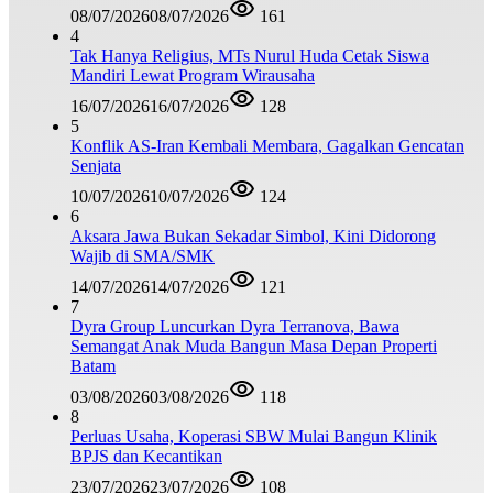
08/07/2026
08/07/2026
161
4
Tak Hanya Religius, MTs Nurul Huda Cetak Siswa
Mandiri Lewat Program Wirausaha
16/07/2026
16/07/2026
128
5
Konflik AS-Iran Kembali Membara, Gagalkan Gencatan
Senjata
10/07/2026
10/07/2026
124
6
Aksara Jawa Bukan Sekadar Simbol, Kini Didorong
Wajib di SMA/SMK
14/07/2026
14/07/2026
121
7
Dyra Group Luncurkan Dyra Terranova, Bawa
Semangat Anak Muda Bangun Masa Depan Properti
Batam
03/08/2026
03/08/2026
118
8
Perluas Usaha, Koperasi SBW Mulai Bangun Klinik
BPJS dan Kecantikan
23/07/2026
23/07/2026
108