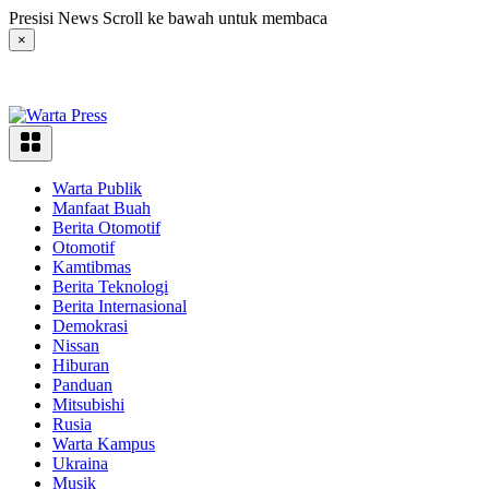
Langsung
Presisi News Scroll ke bawah untuk membaca
ke
×
konten
Warta Publik
Manfaat Buah
Berita Otomotif
Otomotif
Kamtibmas
Berita Teknologi
Berita Internasional
Demokrasi
Nissan
Hiburan
Panduan
Mitsubishi
Rusia
Warta Kampus
Ukraina
Musik