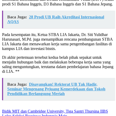
prodi S1 Bahasa Inggris, D3 Bahasa Inggris dan S1 Bahasa Jepang.
Baca Juga:
28 Prodi UB Raih Akreditasi Internasional
AQAS
Pada kesempatan itu, Ketua STBA LIA Jakarta, Dr. Siti Yulidhar
Harunasari, M.Pd. juga menampilkan rencana pembangunan STBA
LIA Jakarta dan menawarkan kerja sama pengembangan fasilitas di
kampus LIA dan investasi bisnis.
Di akhir pertemuan tersebut kedua belah pihak sepakat untuk
menjalin hubungan baik dan melakukan beberapa kerja sama yang
saling menguntungkan, terutama dalam pembelajaran bahasa Jepang
di LIA. **
Baca Juga:
Disayangkan! Rektorat UB Tak Hadir,
Seminar Mengenang Pejuang Kemerdekaan dan Tokoh
Pendidikan Berlangsung Meriah
Bidik MIT dan Cambridge University, Tiga Santri Thursina IIBS
Lolos Seleksi Beasiswa Indonesia Maju