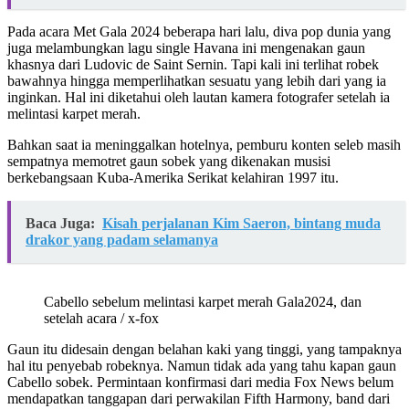
Pada acara Met Gala 2024 beberapa hari lalu, diva pop dunia yang
juga melambungkan lagu single Havana ini mengenakan gaun
khasnya dari Ludovic de Saint Sernin. Tapi kali ini terlihat robek
bawahnya hingga memperlihatkan sesuatu yang lebih dari yang ia
inginkan. Hal ini diketahui oleh lautan kamera fotografer setelah ia
melintasi karpet merah.
Bahkan saat ia meninggalkan hotelnya, pemburu konten seleb masih
sempatnya memotret gaun sobek yang dikenakan musisi
berkebangsaan Kuba-Amerika Serikat kelahiran 1997 itu.
Baca Juga:
Kisah perjalanan Kim Saeron, bintang muda
drakor yang padam selamanya
Cabello sebelum melintasi karpet merah Gala2024, dan
setelah acara / x-fox
Gaun itu didesain dengan belahan kaki yang tinggi, yang tampaknya
hal itu penyebab robeknya. Namun tidak ada yang tahu kapan gaun
Cabello sobek. Permintaan konfirmasi dari media Fox News belum
mendapatkan tanggapan dari perwakilan Fifth Harmony, band dari