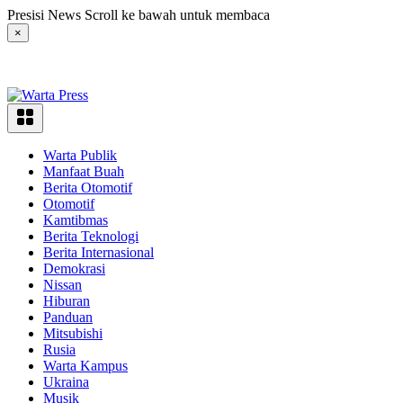
Langsung
Presisi News Scroll ke bawah untuk membaca
ke
×
konten
Warta Publik
Manfaat Buah
Berita Otomotif
Otomotif
Kamtibmas
Berita Teknologi
Berita Internasional
Demokrasi
Nissan
Hiburan
Panduan
Mitsubishi
Rusia
Warta Kampus
Ukraina
Musik