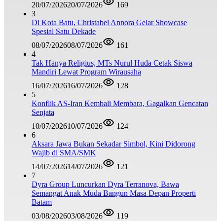
20/07/2026
20/07/2026
169
3
Di Kota Batu, Christabel Annora Gelar Showcase
Spesial Satu Dekade
08/07/2026
08/07/2026
161
4
Tak Hanya Religius, MTs Nurul Huda Cetak Siswa
Mandiri Lewat Program Wirausaha
16/07/2026
16/07/2026
128
5
Konflik AS-Iran Kembali Membara, Gagalkan Gencatan
Senjata
10/07/2026
10/07/2026
124
6
Aksara Jawa Bukan Sekadar Simbol, Kini Didorong
Wajib di SMA/SMK
14/07/2026
14/07/2026
121
7
Dyra Group Luncurkan Dyra Terranova, Bawa
Semangat Anak Muda Bangun Masa Depan Properti
Batam
03/08/2026
03/08/2026
119