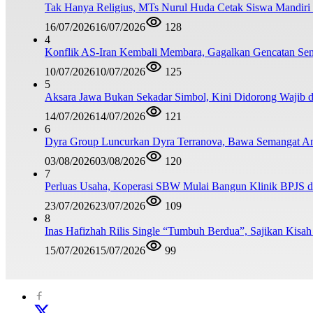
Tak Hanya Religius, MTs Nurul Huda Cetak Siswa Mandiri
16/07/2026
16/07/2026
128
4
Konflik AS-Iran Kembali Membara, Gagalkan Gencatan Sen
10/07/2026
10/07/2026
125
5
Aksara Jawa Bukan Sekadar Simbol, Kini Didorong Waji
14/07/2026
14/07/2026
121
6
Dyra Group Luncurkan Dyra Terranova, Bawa Semangat A
03/08/2026
03/08/2026
120
7
Perluas Usaha, Koperasi SBW Mulai Bangun Klinik BPJS d
23/07/2026
23/07/2026
109
8
Inas Hafizhah Rilis Single “Tumbuh Berdua”, Sajikan Kisah
15/07/2026
15/07/2026
99