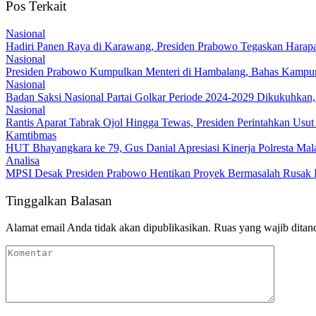
Pos Terkait
Nasional
Hadiri Panen Raya di Karawang, Presiden Prabowo Tegaskan Hara
Nasional
Presiden Prabowo Kumpulkan Menteri di Hambalang, Bahas Kampun
Nasional
Badan Saksi Nasional Partai Golkar Periode 2024-2029 Dikukuhkan,
Nasional
Rantis Aparat Tabrak Ojol Hingga Tewas, Presiden Perintahkan Usut
Kamtibmas
HUT Bhayangkara ke 79, Gus Danial Apresiasi Kinerja Polresta Mal
Analisa
MPSI Desak Presiden Prabowo Hentikan Proyek Bermasalah Rusak L
Tinggalkan Balasan
Alamat email Anda tidak akan dipublikasikan.
Ruas yang wajib ditan