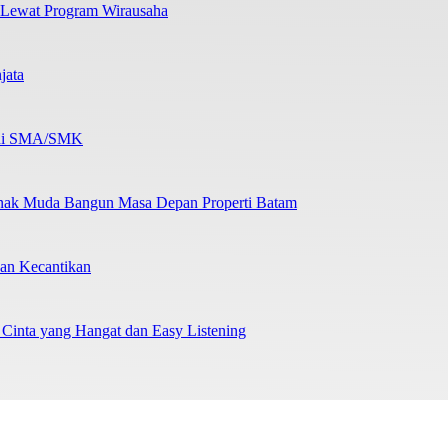
 Lewat Program Wirausaha
jata
b di SMA/SMK
nak Muda Bangun Masa Depan Properti Batam
an Kecantikan
 Cinta yang Hangat dan Easy Listening