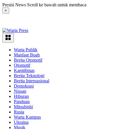
Langsung
Presisi News Scroll ke bawah untuk membaca
ke
×
konten
Warta Publik
Manfaat Buah
Berita Otomotif
Otomotif
Kamtibmas
Berita Teknologi
Berita Internasional
Demokrasi
Nissan
Hiburan
Panduan
Mitsubishi
Rusia
Warta Kampus
Ukraina
Musik