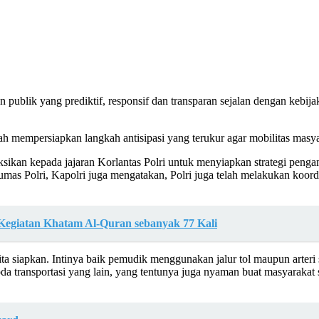
ublik yang prediktif, responsif dan transparan sejalan dengan kebijak
ah mempersiapkan langkah antisipasi yang terukur agar mobilitas masyara
ruksikan kepada jajaran Korlantas Polri untuk menyiapkan strategi pen
mas Polri, Kapolri juga mengatakan, Polri juga telah melakukan koordi
Kegiatan Khatam Al-Quran sebanyak 77 Kali
ita siapkan. Intinya baik pemudik menggunakan jalur tol maupun arte
moda transportasi yang lain, yang tentunya juga nyaman buat masyarakat 