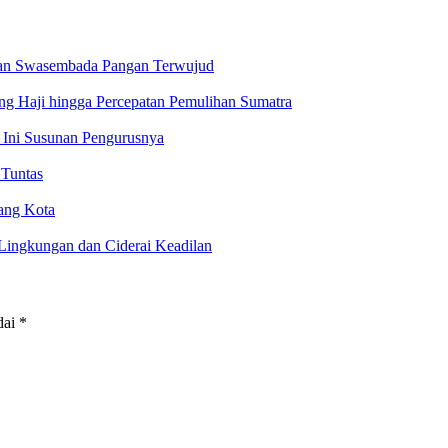
pan Swasembada Pangan Terwujud
g Haji hingga Percepatan Pemulihan Sumatra
 Ini Susunan Pengurusnya
 Tuntas
ang Kota
ingkungan dan Ciderai Keadilan
dai
*