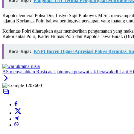
Baca Juga:
Panglima TNI Terima Penghargaan Maritime A
Kapolri Jenderal Polisi Drs. Listyo Sigit Prabowo, M.Si., menyampa
jajaran Korlantas Polri bahwa pentingnya persiapan yang matang unt
Korlantas Polri diharapkan agar memberikan pengamanan yang maksim
Kakorlantas Polri, Kadiv Humas Polri dan Kapolda Jawa Barat. (Di
Baca Juga:
KNPI Boven Digoel Apresiasi Polres Berantas J
AS menyalahkan Rusia atas jatuhnya pesawat tak berawak di Laut