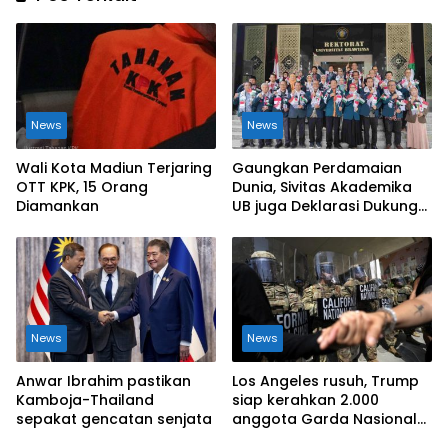
News
News
Wali Kota Madiun Terjaring
Gaungkan Perdamaian
OTT KPK, 15 Orang
Dunia, Sivitas Akademika
Diamankan
UB juga Deklarasi Dukung
Kemerdekaan Palestina
News
News
Anwar Ibrahim pastikan
Los Angeles rusuh, Trump
Kamboja-Thailand
siap kerahkan 2.000
sepakat gencatan senjata
anggota Garda Nasional
tambahan ke Los Angeles