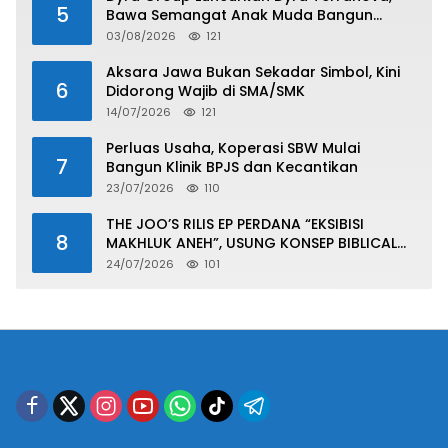
5
Bawa Semangat Anak Muda Bangun
Masa Depan Properti Batam
03/08/2026
121
Aksara Jawa Bukan Sekadar Simbol, Kini
6
Didorong Wajib di SMA/SMK
14/07/2026
121
Perluas Usaha, Koperasi SBW Mulai
7
Bangun Klinik BPJS dan Kecantikan
23/07/2026
110
THE JOO’S RILIS EP PERDANA “EKSIBISI
8
MAKHLUK ANEH”, USUNG KONSEP BIBLICAL
SURF ROCK DALAM 6 TRACK
24/07/2026
101