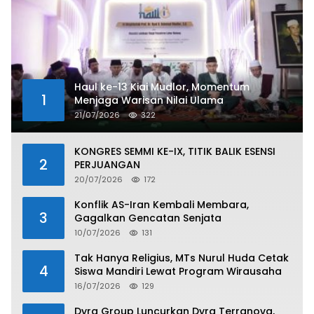
Haul ke-13 Kiai Mudlor, Momentum
1
Menjaga Warisan Nilai Ulama
21/07/2026
322
KONGRES SEMMI KE-IX, TITIK BALIK ESENSI
2
PERJUANGAN
20/07/2026
172
Konflik AS-Iran Kembali Membara,
3
Gagalkan Gencatan Senjata
10/07/2026
131
Tak Hanya Religius, MTs Nurul Huda Cetak
4
Siswa Mandiri Lewat Program Wirausaha
16/07/2026
129
Dyra Group Luncurkan Dyra Terranova,