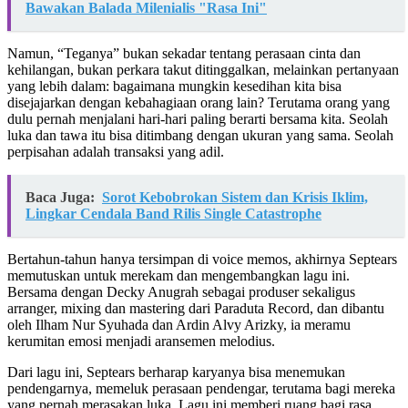
Bawakan Balada Milenialis "Rasa Ini"
Namun, “Teganya” bukan sekadar tentang perasaan cinta dan
kehilangan, bukan perkara takut ditinggalkan, melainkan pertanyaan
yang lebih dalam: bagaimana mungkin kesedihan kita bisa
disejajarkan dengan kebahagiaan orang lain? Terutama orang yang
dulu pernah menjalani hari-hari paling berarti bersama kita. Seolah
luka dan tawa itu bisa ditimbang dengan ukuran yang sama. Seolah
perpisahan adalah transaksi yang adil.
Baca Juga:
Sorot Kebobrokan Sistem dan Krisis Iklim,
Lingkar Cendala Band Rilis Single Catastrophe
Bertahun-tahun hanya tersimpan di voice memos, akhirnya Septears
memutuskan untuk merekam dan mengembangkan lagu ini.
Bersama dengan Decky Anugrah sebagai produser sekaligus
arranger, mixing dan mastering dari Paraduta Record, dan dibantu
oleh Ilham Nur Syuhada dan Ardin Alvy Arizky, ia meramu
kerumitan emosi menjadi aransemen melodius.
Dari lagu ini, Septears berharap karyanya bisa menemukan
pendengarnya, memeluk perasaan pendengar, terutama bagi mereka
yang pernah merasakan luka. Lagu ini memberi ruang bagi rasa