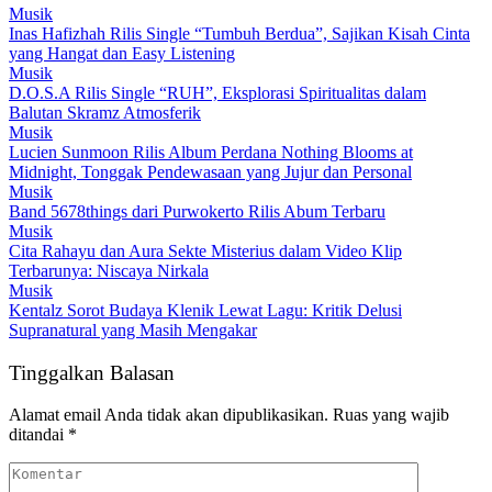
Musik
Inas Hafizhah Rilis Single “Tumbuh Berdua”, Sajikan Kisah Cinta
yang Hangat dan Easy Listening
Musik
D.O.S.A Rilis Single “RUH”, Eksplorasi Spiritualitas dalam
Balutan Skramz Atmosferik
Musik
Lucien Sunmoon Rilis Album Perdana Nothing Blooms at
Midnight, Tonggak Pendewasaan yang Jujur dan Personal
Musik
Band 5678things dari Purwokerto Rilis Abum Terbaru
Musik
Cita Rahayu dan Aura Sekte Misterius dalam Video Klip
Terbarunya: Niscaya Nirkala
Musik
Kentalz Sorot Budaya Klenik Lewat Lagu: Kritik Delusi
Supranatural yang Masih Mengakar
Tinggalkan Balasan
Alamat email Anda tidak akan dipublikasikan.
Ruas yang wajib
ditandai
*