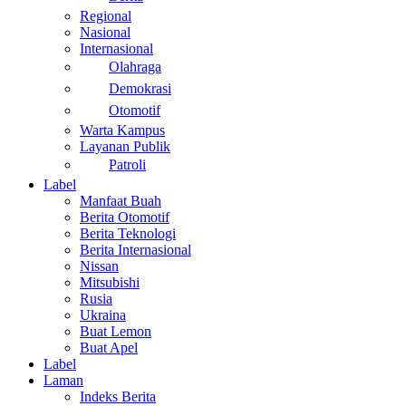
Regional
Nasional
Internasional
Olahraga
Demokrasi
Otomotif
Warta Kampus
Layanan Publik
Patroli
Label
Manfaat Buah
Berita Otomotif
Berita Teknologi
Berita Internasional
Nissan
Mitsubishi
Rusia
Ukraina
Buat Lemon
Buat Apel
Label
Laman
Indeks Berita