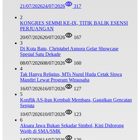
21/07/2026
24/07/2026
317
2
KONGRES SEMMI KE-IX, TITIK BALIK ESENSI
PERJUANGAN
20/07/2026
20/07/2026
167
3
Di Kota Batu, Christabel Annora Gelar Showcase
Spesial Satu Dekade
08/07/2026
08/07/2026
160
4
Tak Hanya Religius, MTs Nurul Huda Cetak Siswa
Mandiri Lewat Program Wirausaha
16/07/2026
16/07/2026
127
5
Konflik AS-Iran Kembali Membara, Gagalkan Gencatan
Senjata
10/07/2026
10/07/2026
123
6
Aksara Jawa Bukan Sekadar Simbol, Kini Didorong
Wajib di SMA/SMK
14/07/2026
14/07/2026
120