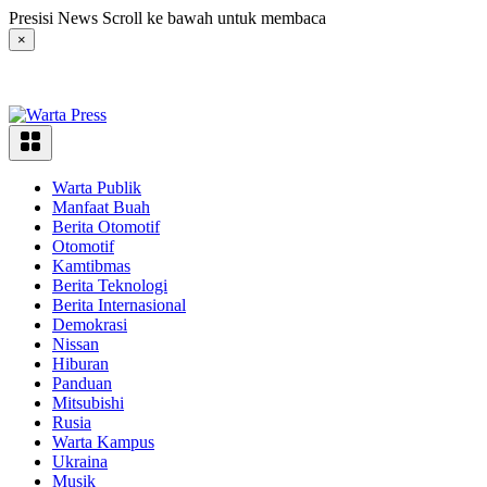
Langsung
Presisi News Scroll ke bawah untuk membaca
ke
×
konten
Warta Publik
Manfaat Buah
Berita Otomotif
Otomotif
Kamtibmas
Berita Teknologi
Berita Internasional
Demokrasi
Nissan
Hiburan
Panduan
Mitsubishi
Rusia
Warta Kampus
Ukraina
Musik