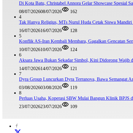
Di Kota Batu, Christabel Annora Gelar Showcase Spesial S
08/07/2026
08/07/2026
162
4
Tak Hanya Religius, MTs Nurul Huda Cetak Siswa Mandiri
16/07/2026
16/07/2026
128
5
Konflik AS-Iran Kembali Membara, Gagalkan Gencatan Sen
10/07/2026
10/07/2026
124
6
Aksara Jawa Bukan Sekadar Simbol, Kini Didorong Waji
14/07/2026
14/07/2026
121
7
Dyra Group Luncurkan Dyra Terranova, Bawa Semangat A
03/08/2026
03/08/2026
119
8
Perluas Usaha, Koperasi SBW Mulai Bangun Klinik BPJS d
23/07/2026
23/07/2026
109