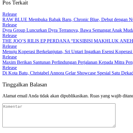
Pos Terkait
Release
RAW BLUE Membuka Babak Baru, Chronic Blue, Debut dengan Nua
Release
Dyra Group Luncurkan Dyra Terranova, Bawa Semangat Anak Muda
Release
THE JOO’S RILIS EP PERDANA “EKSIBISI MAKHLUK ANE
Release
Menuju Koperasi Berkelanjutan, Sri Untari Ingatkan Esensi Koperasi 
Release
Maxim Berikan Santunan Perlindungan Perjalanan Kepada Mitra Pen
Release
Di Kota Batu, Christabel Annora Gelar Showcase Spesial Satu Deka
Tinggalkan Balasan
Alamat email Anda tidak akan dipublikasikan.
Ruas yang wajib ditan