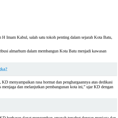
 H Imam Kabul, salah satu tokoh penting dalam sejarah Kota Batu,
kontribusi almarhum dalam membangun Kota Batu menjadi kawasan
gka?
uk, KD menyampaikan rasa hormat dan penghargaannya atas dedikasi
us menjaga dan melanjutkan pembangunan kota ini,” ujar KD dengan
tu. KD berharap dapat mengemban amanah tersebut dengan menjaga dan