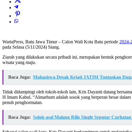
WartaPress, Batu Jawa Timur – Calon Wali Kota Batu periode
2024-
pada Selasa (5/11/2024) Siang.
Ziarah yang dilakukan secara pribadi ini, merupakan bentuk pengho
wisata yang maju.
Baca Juga:
Mahasiswa Desak Kejati JATIM Tuntaskan Duga
Tidak didampingi oleh tokoh-tokoh lain, Kris Dayanti datang bersa
H Imam Kabul. “Almarhum adalah sosok yang berperan besar dalam p
penuh penghormatan.
Baca Juga:
Solois asal Malang Rilis Single Seputar Curhatan
Sebagai calon wali kota, Kris Dayanti berkomitmen untuk melanjutk