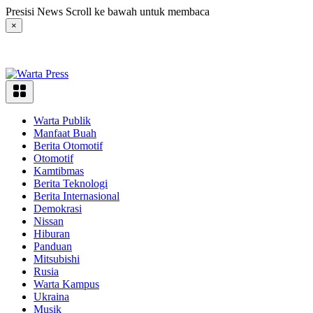
Langsung
Presisi News Scroll ke bawah untuk membaca
ke
×
konten
Warta Publik
Manfaat Buah
Berita Otomotif
Otomotif
Kamtibmas
Berita Teknologi
Berita Internasional
Demokrasi
Nissan
Hiburan
Panduan
Mitsubishi
Rusia
Warta Kampus
Ukraina
Musik