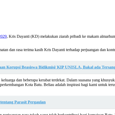
2029
, Kris Dayanti (KD) melakukan ziarah pribadi ke makam almarhum
rmatan dan rasa terima kasih Kris Dayanti terhadap perjuangan dan 
an Korupsi Beasiswa Bidikmisi/ KIP UNISLA, Bakal ada Tersan
ma keluarga dan beberapa kerabat terdekat. Dalam suasana yang khusy
erkembangan Kota Batu. Beliau adalah inspirasi bagi kami untuk ter
 tentang Parasit Pergaulan
an perjuangan para tokoh yang telah berkontribusi bagi kemajuan Ba