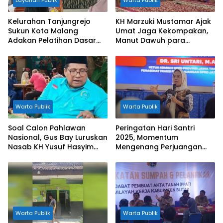
Layanan Publik
Warta Publik
Kelurahan Tanjungrejo
KH Marzuki Mustamar Ajak
Sukun Kota Malang
Umat Jaga Kekompakan,
Adakan Pelatihan Dasar
Manut Dawuh para
Asisten Paralegal
Masyayikh
Warta Publik
Warta Publik
Soal Calon Pahlawan
Peringatan Hari Santri
Nasional, Gus Bay Luruskan
2025, Momentum
Nasab KH Yusuf Hasyim
Mengenang Perjuangan
dan Menteri Sosial
Santri untuk Bangsa
Warta Publik
Warta Publik