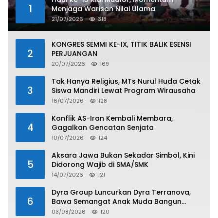
1
Menjaga Warisan Nilai Ulama
21/07/2026
318
KONGRES SEMMI KE-IX, TITIK BALIK ESENSI
2
PERJUANGAN
20/07/2026
169
Tak Hanya Religius, MTs Nurul Huda Cetak
3
Siswa Mandiri Lewat Program Wirausaha
16/07/2026
128
Konflik AS-Iran Kembali Membara,
4
Gagalkan Gencatan Senjata
10/07/2026
124
Aksara Jawa Bukan Sekadar Simbol, Kini
5
Didorong Wajib di SMA/SMK
14/07/2026
121
Dyra Group Luncurkan Dyra Terranova,
6
Bawa Semangat Anak Muda Bangun
Masa Depan Properti Batam
03/08/2026
120