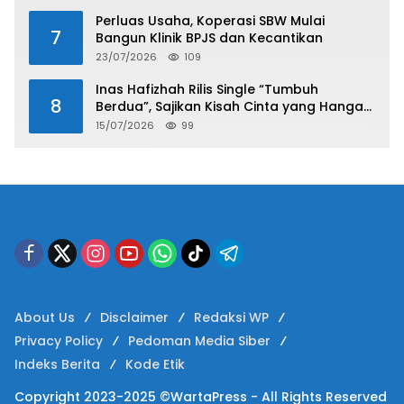
Perluas Usaha, Koperasi SBW Mulai
7
Bangun Klinik BPJS dan Kecantikan
23/07/2026
109
Inas Hafizhah Rilis Single “Tumbuh
8
Berdua”, Sajikan Kisah Cinta yang Hangat
dan Easy Listening
15/07/2026
99
About Us
Disclaimer
Redaksi WP
Privacy Policy
Pedoman Media Siber
Indeks Berita
Kode Etik
Copyright 2023-2025 ©WartaPress - All Rights Reserved