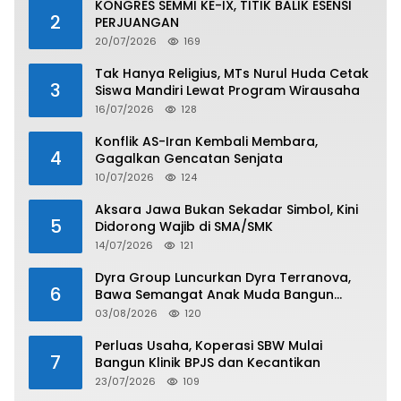
KONGRES SEMMI KE-IX, TITIK BALIK ESENSI
2
PERJUANGAN
20/07/2026
169
Tak Hanya Religius, MTs Nurul Huda Cetak
3
Siswa Mandiri Lewat Program Wirausaha
16/07/2026
128
Konflik AS-Iran Kembali Membara,
4
Gagalkan Gencatan Senjata
10/07/2026
124
Aksara Jawa Bukan Sekadar Simbol, Kini
5
Didorong Wajib di SMA/SMK
14/07/2026
121
Dyra Group Luncurkan Dyra Terranova,
6
Bawa Semangat Anak Muda Bangun
Masa Depan Properti Batam
03/08/2026
120
Perluas Usaha, Koperasi SBW Mulai
7
Bangun Klinik BPJS dan Kecantikan
23/07/2026
109