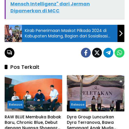
Mensch Intelligenz" dari Jerman
Dipamerkan di MCC
Kirab Penerimaan Maskot Pilkada 2024 di
Kabupaten Malang, Bagian dari Sosialisasi
Tingkatkan Partisipasi Masyarakat
Pos Terkait
Release
Release
RAW BLUE Membuka Babak
Dyra Group Luncurkan
Baru, Chronic Blue, Debut
Dyra Terranova, Bawa
dengan Nuansa Shoegaze
Semangat Anak Muda