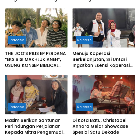
dan Alternative Rock
Bangun Masa Depan
Properti Batam
Release
Release
THE JOO’S RILIS EP PERDANA
Menuju Koperasi
“EKSIBISI MAKHLUK ANEH”,
Berkelanjutan, Sri Untari
USUNG KONSEP BIBLICAL
Ingatkan Esensi Koperasi
SURF ROCK DALAM 6 TRACK
Sejati
Release
Release
Maxim Berikan Santunan
Di Kota Batu, Christabel
Perlindungan Perjalanan
Annora Gelar Showcase
Kepada Mitra Pengemudi
Spesial Satu Dekade
di Batu