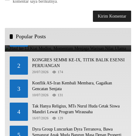
komentar saya berikutnya.
Haul ke-13 Kiai Mudlor, Momentum Menjaga Warisan
Popular Posts
1
Nilai Ulama
21/07/2026
323
KONGRES SEMMI KE-IX, TITIK BALIK ESENSI
2
PERJUANGAN
20/07/2026
174
Konflik AS-Iran Kembali Membara, Gagalkan
3
Gencatan Senjata
10/07/2026
131
Tak Hanya Religius, MTs Nurul Huda Cetak Siswa
4
Mandiri Lewat Program Wirausaha
16/07/2026
129
Dyra Group Luncurkan Dyra Terranova, Bawa
5
Semangat Anak Muda Bangun Masa Depan Properti