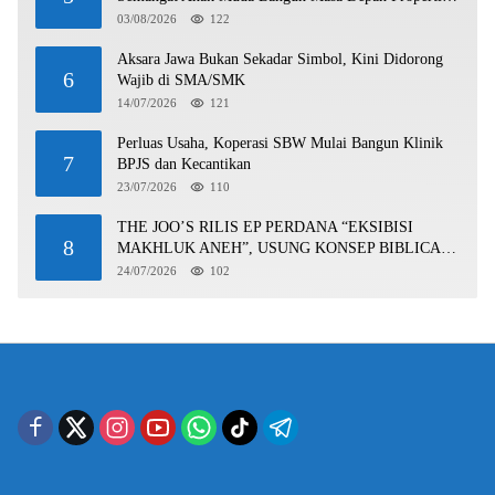
Batam
03/08/2026
122
Aksara Jawa Bukan Sekadar Simbol, Kini Didorong
6
Wajib di SMA/SMK
14/07/2026
121
Perluas Usaha, Koperasi SBW Mulai Bangun Klinik
7
BPJS dan Kecantikan
23/07/2026
110
THE JOO’S RILIS EP PERDANA “EKSIBISI
8
MAKHLUK ANEH”, USUNG KONSEP BIBLICAL
SURF ROCK DALAM 6 TRACK
24/07/2026
102