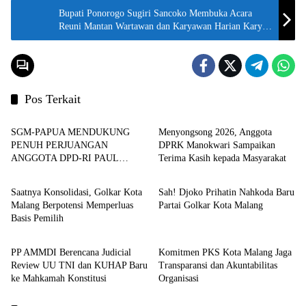
Bupati Ponorogo Sugiri Sancoko Membuka Acara
Reuni Mantan Wartawan dan Karyawan Harian Karya
Dharma
Pos Terkait
Aspirasi
Demokrasi
SGM-PAPUA MENDUKUNG
Menyongsong 2026, Anggota
PENUH PERJUANGAN
DPRK Manokwari Sampaikan
ANGGOTA DPD-RI PAUL
Terima Kasih kepada Masyarakat
Demokrasi
Demokrasi
FINSEN MAYOR
Saatnya Konsolidasi, Golkar Kota
Sah! Djoko Prihatin Nahkoda Baru
Malang Berpotensi Memperluas
Partai Golkar Kota Malang
Basis Pemilih
Demokrasi
Demokrasi
PP AMMDI Berencana Judicial
Komitmen PKS Kota Malang Jaga
Review UU TNI dan KUHAP Baru
Transparansi dan Akuntabilitas
ke Mahkamah Konstitusi
Organisasi