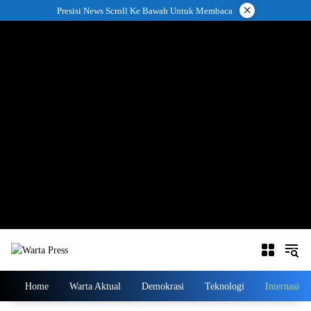
Langsung
×
Presisi News Scroll Ke Bawah Untuk Membaca
ke
konten
Home
Warta Aktual
Demokrasi
Teknologi
Internasion