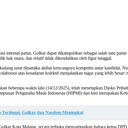
internal partai, Golkar dapat dikategorikan sebagai salah satu partai 
 hak suara, dan relatif tidak dikendalikan oleh figur tunggal.
rkadang sarat dinamika akibat kencangnya kompetisi antar kandidat. Na
kolaborasi atas kesadaran kolektif menjalankan tugas yang lebih besar: m
 beberapa waktu lalu (14/12/2025), telah menetapkan Djoko Prihatin
 Himpunan Pengusaha Muda Indonesia (HIPMI) dan kini merupakan Ke
ih Tertinggi, Golkar dan Nasdem Meningkat
olkar Kota Malang, secara terbuka menyampaikan bahwa ketua DPD Go