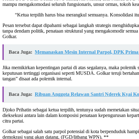
mampu mengakomodasi seluruh fungsionaris, unsur ormas, tokoh kea
“Ketua terpilih harus bisa merangkul semuanya. Konsolidasi 
Pesan tersebut dapat dipahami sebagai langkah strategis menghidupkan
tanpa dendam politik, penataan struktural yang mengakomodir semua 
Golkar.
Baca Juga:
Memanaskan Mesin Internal Parpol, DPK Prima
Jika memikirkan kepentingan partai di atas segalanya, maka polemik 
keputusan tertinggi organisasi seperti MUSDA. Golkar teruji bertaha
tangan” disaat ada polemik internal.
Baca Juga:
Ribuan Anggota Relawan Santri Nderek Kyai K
Djoko Prihatin sebagai ketua terpilih, tentunya sudah memetakan si
dieksekusi antara lain dalam komposisi penataan kepengurusan kepa
citra partai.
Golkar sebagai salah satu parpol potensial di kota berpenduduk hampi
demokrasi yang akan datang. (FGD/litbang WPN). **