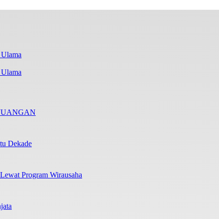
i Ulama
RJUANGAN
atu Dekade
 Lewat Program Wirausaha
jata