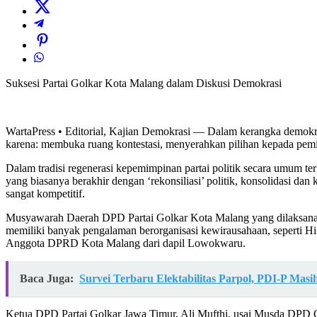
Suksesi Partai Golkar Kota Malang dalam Diskusi Demokrasi
WartaPress • Editorial, Kajian Demokrasi — Dalam kerangka demokrasi 
karena: membuka ruang kontestasi, menyerahkan pilihan kepada pemilik
Dalam tradisi regenerasi kepemimpinan partai politik secara umum te
yang biasanya berakhir dengan ‘rekonsiliasi’ politik, konsolidasi dan 
sangat kompetitif.
Musyawarah Daerah DPD Partai Golkar Kota Malang yang dilaksanakan
memiliki banyak pengalaman berorganisasi kewirausahaan, seperti
Anggota DPRD Kota Malang dari dapil Lowokwaru.
Baca Juga:
Survei Terbaru Elektabilitas Parpol, PDI-P Mas
Ketua DPD Partai Golkar Jawa Timur, Ali Mufthi, usai Musda DPD G