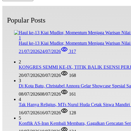
Popular Posts
1
Haul ke-13 Kiai Mudlor, Momentum Menjaga Warisan Nila
21/07/2026
24/07/2026
317
2
KONGRES SEMMI KE-IX, TITIK BALIK ESENSI PE
20/07/2026
20/07/2026
168
3
Di Kota Batu, Christabel Annora Gelar Showcase Spesial S
08/07/2026
08/07/2026
161
4
Tak Hanya Religius, MTs Nurul Huda Cetak Siswa Mandiri
16/07/2026
16/07/2026
128
5
Konflik AS-Iran Kembali Membara, Gagalkan Gencatan Sen