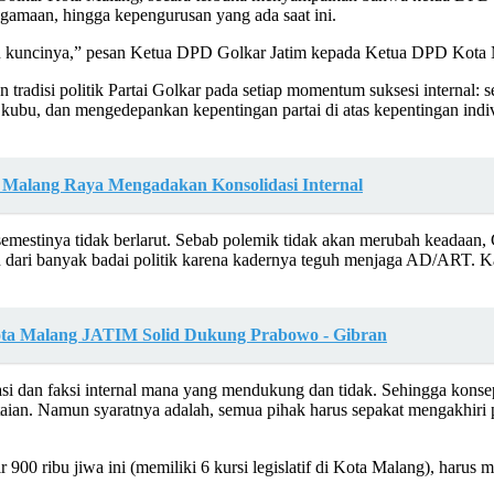
gamaan, hingga kepengurusan yang ada saat ini.
itu kuncinya,” pesan Ketua DPD Golkar Jatim kepada Ketua DPD Kota M
 tradisi politik Partai Golkar pada setiap momentum suksesi internal:
kubu, dan mengedepankan kepentingan partai di atas kepentingan indiv
 Malang Raya Mengadakan Konsolidasi Internal
semestinya tidak berlarut. Sebab polemik tidak akan merubah keadaan, 
n dari banyak badai politik karena kadernya teguh menjaga AD/ART. Ka
ota Malang JATIM Solid Dukung Prabowo - Gibran
tuasi dan faksi internal mana yang mendukung dan tidak. Sehingga kon
rtaian. Namun syaratnya adalah, semua pihak harus sepakat mengakhir
r 900 ribu jiwa ini (memiliki 6 kursi legislatif di Kota Malang), haru