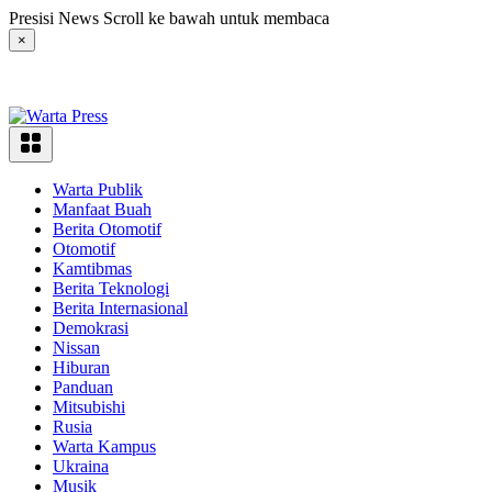
Langsung
Presisi News Scroll ke bawah untuk membaca
ke
×
konten
Warta Publik
Manfaat Buah
Berita Otomotif
Otomotif
Kamtibmas
Berita Teknologi
Berita Internasional
Demokrasi
Nissan
Hiburan
Panduan
Mitsubishi
Rusia
Warta Kampus
Ukraina
Musik