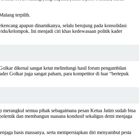
alang terpilih.
 sekencang apapun dinamikanya, selalu berujung pada konsolidasi
idu/kelompok. Ini menjadi ciri khas kedewasaan politik kader
Golkar dikenal sangat ketat melindungi hasil forum pengambilan
der Golkar juga sangat paham, para kompetitor di luar “bertepuk
sep merangkul semua pihak sebagaimana pesan Ketua Jatim sudah bisa
i polemik dan membangun suasana kondusif sekaligus demi menjaga
s menjaga basis massanya, serta mempersiapkan diri menyambut pesta