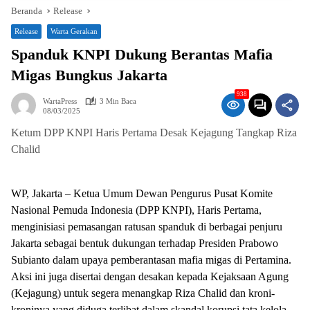
Beranda
Release
Release
Warta Gerakan
Spanduk KNPI Dukung Berantas Mafia
Migas Bungkus Jakarta
938
WartaPress
3 Min Baca
08/03/2025
Ketum DPP KNPI Haris Pertama Desak Kejagung Tangkap Riza
Chalid
WP, Jakarta – Ketua Umum Dewan Pengurus Pusat Komite
Nasional Pemuda Indonesia (DPP KNPI), Haris Pertama,
menginisiasi pemasangan ratusan spanduk di berbagai penjuru
Jakarta sebagai bentuk dukungan terhadap Presiden Prabowo
Subianto dalam upaya pemberantasan mafia migas di Pertamina.
Aksi ini juga disertai dengan desakan kepada Kejaksaan Agung
(Kejagung) untuk segera menangkap Riza Chalid dan kroni-
kroninya yang diduga terlibat dalam skandal korupsi tata kelola