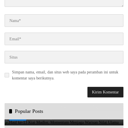
Simpan nama, email, dan situs web saya pada peramban ini untuk
komentar saya berikutnya.
Haul ke-13 Kiai Mudlor, Momentum Menjaga Warisan
Popular Posts
1
Nilai Ulama
21/07/2026
316