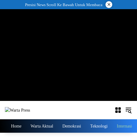
Langsung
×
Presisi News Scroll Ke Bawah Untuk Membaca
ke
konten
Home
Warta Aktual
Demokrasi
Teknologi
Internasion