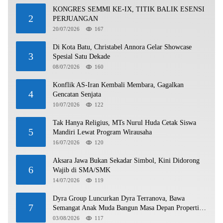
KONGRES SEMMI KE-IX, TITIK BALIK ESENSI
2
PERJUANGAN
20/07/2026
167
Di Kota Batu, Christabel Annora Gelar Showcase
3
Spesial Satu Dekade
08/07/2026
160
Konflik AS-Iran Kembali Membara, Gagalkan
4
Gencatan Senjata
10/07/2026
122
Tak Hanya Religius, MTs Nurul Huda Cetak Siswa
5
Mandiri Lewat Program Wirausaha
16/07/2026
120
Aksara Jawa Bukan Sekadar Simbol, Kini Didorong
6
Wajib di SMA/SMK
14/07/2026
119
Dyra Group Luncurkan Dyra Terranova, Bawa
7
Semangat Anak Muda Bangun Masa Depan Properti
Batam
03/08/2026
117