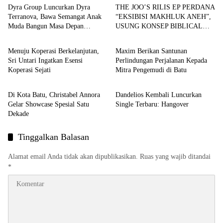
Dyra Group Luncurkan Dyra
THE JOO’S RILIS EP PERDANA
Terranova, Bawa Semangat Anak
“EKSIBISI MAKHLUK ANEH”,
Muda Bangun Masa Depan
USUNG KONSEP BIBLICAL
Release
Release
Properti Batam
SURF ROCK DALAM 6 TRACK
Menuju Koperasi Berkelanjutan,
Maxim Berikan Santunan
Sri Untari Ingatkan Esensi
Perlindungan Perjalanan Kepada
Koperasi Sejati
Mitra Pengemudi di Batu
Release
Release
Di Kota Batu, Christabel Annora
Dandelios Kembali Luncurkan
Gelar Showcase Spesial Satu
Single Terbaru: Hangover
Dekade
Tinggalkan Balasan
Alamat email Anda tidak akan dipublikasikan.
Ruas yang wajib ditandai
*