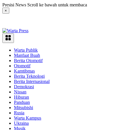
Langsung
Presisi News Scroll ke bawah untuk membaca
ke
×
konten
Warta Publik
Manfaat Buah
Berita Otomotif
Otomotif
Kamtibmas
Berita Teknologi
Berita Internasional
Demokrasi
Nissan
Hiburan
Panduan
Mitsubishi
Rusia
Warta Kampus
Ukraina
Musik