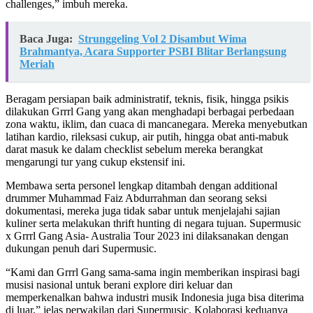
challenges,” imbuh mereka.
Baca Juga:
Strunggeling Vol 2 Disambut Wima
Brahmantya, Acara Supporter PSBI Blitar Berlangsung
Meriah
Beragam persiapan baik administratif, teknis, fisik, hingga psikis
dilakukan Grrrl Gang yang akan menghadapi berbagai perbedaan
zona waktu, iklim, dan cuaca di mancanegara. Mereka menyebutkan
latihan kardio, rileksasi cukup, air putih, hingga obat anti-mabuk
darat masuk ke dalam checklist sebelum mereka berangkat
mengarungi tur yang cukup ekstensif ini.
Membawa serta personel lengkap ditambah dengan additional
drummer Muhammad Faiz Abdurrahman dan seorang seksi
dokumentasi, mereka juga tidak sabar untuk menjelajahi sajian
kuliner serta melakukan thrift hunting di negara tujuan. Supermusic
x Grrrl Gang Asia- Australia Tour 2023 ini dilaksanakan dengan
dukungan penuh dari Supermusic.
“Kami dan Grrrl Gang sama-sama ingin memberikan inspirasi bagi
musisi nasional untuk berani explore diri keluar dan
memperkenalkan bahwa industri musik Indonesia juga bisa diterima
di luar,” jelas perwakilan dari Supermusic. Kolaborasi keduanya