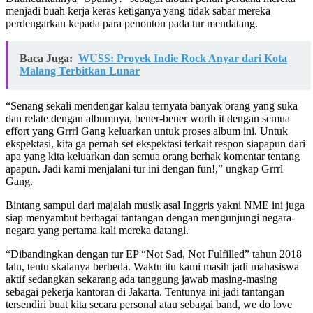
menjadi buah kerja keras ketiganya yang tidak sabar mereka
perdengarkan kepada para penonton pada tur mendatang.
Baca Juga:
WUSS: Proyek Indie Rock Anyar dari Kota
Malang Terbitkan Lunar
“Senang sekali mendengar kalau ternyata banyak orang yang suka
dan relate dengan albumnya, bener-bener worth it dengan semua
effort yang Grrrl Gang keluarkan untuk proses album ini. Untuk
ekspektasi, kita ga pernah set ekspektasi terkait respon siapapun dari
apa yang kita keluarkan dan semua orang berhak komentar tentang
apapun. Jadi kami menjalani tur ini dengan fun!,” ungkap Grrrl
Gang.
Bintang sampul dari majalah musik asal Inggris yakni NME ini juga
siap menyambut berbagai tantangan dengan mengunjungi negara-
negara yang pertama kali mereka datangi.
“Dibandingkan dengan tur EP “Not Sad, Not Fulfilled” tahun 2018
lalu, tentu skalanya berbeda. Waktu itu kami masih jadi mahasiswa
aktif sedangkan sekarang ada tanggung jawab masing-masing
sebagai pekerja kantoran di Jakarta. Tentunya ini jadi tantangan
tersendiri buat kita secara personal atau sebagai band, we do love