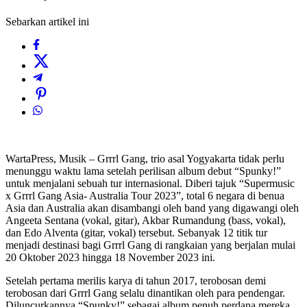
Sebarkan artikel ini
WartaPress, Musik – Grrrl Gang, trio asal Yogyakarta tidak perlu
menunggu waktu lama setelah perilisan album debut “Spunky!”
untuk menjalani sebuah tur internasional. Diberi tajuk “Supermusic
x Grrrl Gang Asia- Australia Tour 2023”, total 6 negara di benua
Asia dan Australia akan disambangi oleh band yang digawangi oleh
Angeeta Sentana (vokal, gitar), Akbar Rumandung (bass, vokal),
dan Edo Alventa (gitar, vokal) tersebut. Sebanyak 12 titik tur
menjadi destinasi bagi Grrrl Gang di rangkaian yang berjalan mulai
20 Oktober 2023 hingga 18 November 2023 ini.
Setelah pertama merilis karya di tahun 2017, terobosan demi
terobosan dari Grrrl Gang selalu dinantikan oleh para pendengar.
Diluncurkannya “Spunky!” sebagai album penuh perdana mereka