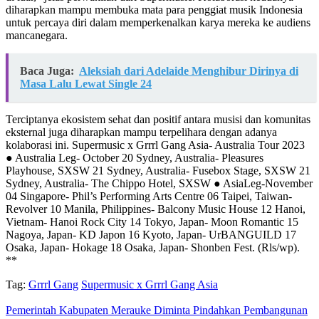
diharapkan mampu membuka mata para penggiat musik Indonesia
untuk percaya diri dalam memperkenalkan karya mereka ke audiens
mancanegara.
Baca Juga:
Aleksiah dari Adelaide Menghibur Dirinya di
Masa Lalu Lewat Single 24
Terciptanya ekosistem sehat dan positif antara musisi dan komunitas
eksternal juga diharapkan mampu terpelihara dengan adanya
kolaborasi ini. Supermusic x Grrrl Gang Asia- Australia Tour 2023
● Australia Leg- October 20 Sydney, Australia- Pleasures
Playhouse, SXSW 21 Sydney, Australia- Fusebox Stage, SXSW 21
Sydney, Australia- The Chippo Hotel, SXSW ● AsiaLeg-November
04 Singapore- Phil’s Performing Arts Centre 06 Taipei, Taiwan-
Revolver 10 Manila, Philippines- Balcony Music House 12 Hanoi,
Vietnam- Hanoi Rock City 14 Tokyo, Japan- Moon Romantic 15
Nagoya, Japan- KD Japon 16 Kyoto, Japan- UrBANGUILD 17
Osaka, Japan- Hokage 18 Osaka, Japan- Shonben Fest. (Rls/wp).
**
Tag:
Grrrl Gang
Supermusic x Grrrl Gang Asia
Pemerintah Kabupaten Merauke Diminta Pindahkan Pembangunan