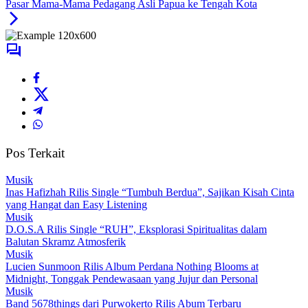
Pasar Mama-Mama Pedagang Asli Papua ke Tengah Kota
Pos Terkait
Musik
Inas Hafizhah Rilis Single “Tumbuh Berdua”, Sajikan Kisah Cinta
yang Hangat dan Easy Listening
Musik
D.O.S.A Rilis Single “RUH”, Eksplorasi Spiritualitas dalam
Balutan Skramz Atmosferik
Musik
Lucien Sunmoon Rilis Album Perdana Nothing Blooms at
Midnight, Tonggak Pendewasaan yang Jujur dan Personal
Musik
Band 5678things dari Purwokerto Rilis Abum Terbaru