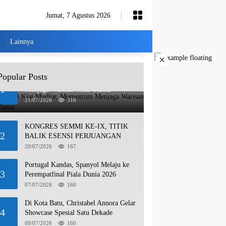
Jumat, 7 Agustus 2026
Lainnya
×
Popular Posts
Haul ke-13 Kiai Mudlor, Momentum
1
Menjaga Warisan Nilai Ulama
21/07/2026
316
KONGRES SEMMI KE-IX, TITIK
2
BALIK ESENSI PERJUANGAN
20/07/2026
167
Portugal Kandas, Spanyol Melaju ke
3
Perempatfinal Piala Dunia 2026
07/07/2026
160
Di Kota Batu, Christabel Annora Gelar
4
Showcase Spesial Satu Dekade
08/07/2026
160