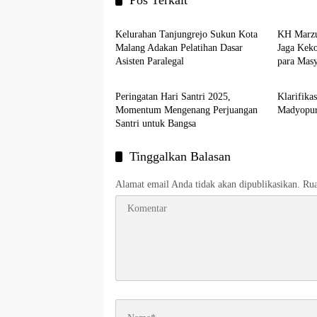
Pos Terkait
Layanan Publik
Warta Pu
Kelurahan Tanjungrejo Sukun Kota
KH Marzu
Malang Adakan Pelatihan Dasar
Jaga Kek
Asisten Paralegal
para Mas
Warta Publik
Warta Pu
Peringatan Hari Santri 2025,
Klarifik
Momentum Mengenang Perjuangan
Madyopur
Santri untuk Bangsa
Tinggalkan Balasan
Alamat email Anda tidak akan dipublikasikan.
Rua