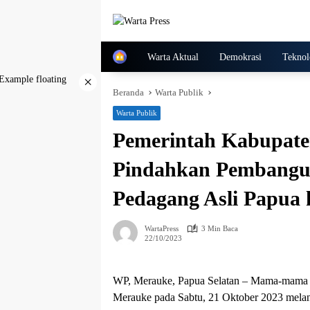
Langsung
ke
konten
Home
Warta Aktual
Demokrasi
Teknol
×
Beranda
Warta Publik
Warta Publik
Pemerintah Kabupate
Pindahkan Pembang
Pedagang Asli Papua 
WartaPress
3 Min Baca
22/10/2023
WP, Merauke, Papua Selatan – Mama-mama P
Merauke pada Sabtu, 21 Oktober 2023 melan