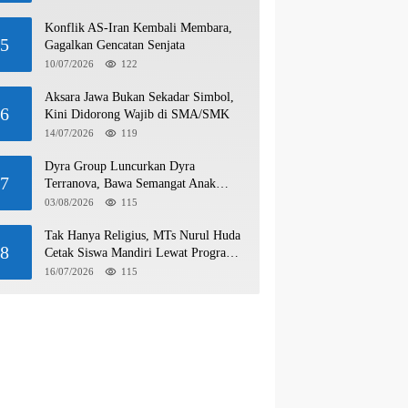
Konflik AS-Iran Kembali Membara,
5
Gagalkan Gencatan Senjata
10/07/2026
122
Aksara Jawa Bukan Sekadar Simbol,
6
Kini Didorong Wajib di SMA/SMK
14/07/2026
119
Dyra Group Luncurkan Dyra
7
Terranova, Bawa Semangat Anak
Muda Bangun Masa Depan Properti
03/08/2026
115
Batam
Tak Hanya Religius, MTs Nurul Huda
8
Cetak Siswa Mandiri Lewat Program
Wirausaha
16/07/2026
115