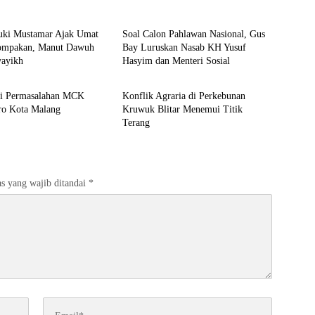
blik
Warta Publik
ki Mustamar Ajak Umat
Soal Calon Pahlawan Nasional, Gus
ompakan, Manut Dawuh
Bay Luruskan Nasab KH Yusuf
yayikh
Hasyim dan Menteri Sosial
blik
Warta Publik
asi Permasalahan MCK
Konflik Agraria di Perkebunan
o Kota Malang
Kruwuk Blitar Menemui Titik
Terang
s yang wajib ditandai
*