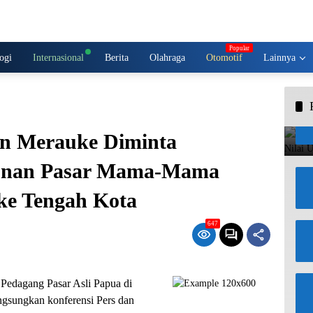
ogi
Internasional
Berita
Olahraga
Otomotif
Lainnya
n Merauke Diminta
unan Pasar Mama-Mama
ke Tengah Kota
647
edagang Pasar Asli Papua di
gsungkan konferensi Pers dan