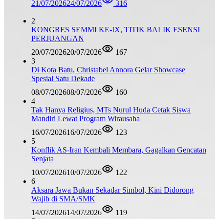
21/07/2026
24/07/2026
316
2
KONGRES SEMMI KE-IX, TITIK BALIK ESENSI
PERJUANGAN
20/07/2026
20/07/2026
167
3
Di Kota Batu, Christabel Annora Gelar Showcase
Spesial Satu Dekade
08/07/2026
08/07/2026
160
4
Tak Hanya Religius, MTs Nurul Huda Cetak Siswa
Mandiri Lewat Program Wirausaha
16/07/2026
16/07/2026
123
5
Konflik AS-Iran Kembali Membara, Gagalkan Gencatan
Senjata
10/07/2026
10/07/2026
122
6
Aksara Jawa Bukan Sekadar Simbol, Kini Didorong
Wajib di SMA/SMK
14/07/2026
14/07/2026
119