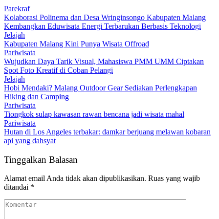
Parekraf
Kolaborasi Polinema dan Desa Wringinsongo Kabupaten Malang
Kembangkan Eduwisata Energi Terbarukan Berbasis Teknologi
Jelajah
Kabupaten Malang Kini Punya Wisata Offroad
Pariwisata
Wujudkan Daya Tarik Visual, Mahasiswa PMM UMM Ciptakan
Spot Foto Kreatif di Coban Pelangi
Jelajah
Hobi Mendaki? Malang Outdoor Gear Sediakan Perlengkapan
Hiking dan Camping
Pariwisata
Tiongkok sulap kawasan rawan bencana jadi wisata mahal
Pariwisata
Hutan di Los Angeles terbakar: damkar berjuang melawan kobaran
api yang dahsyat
Tinggalkan Balasan
Alamat email Anda tidak akan dipublikasikan.
Ruas yang wajib
ditandai
*