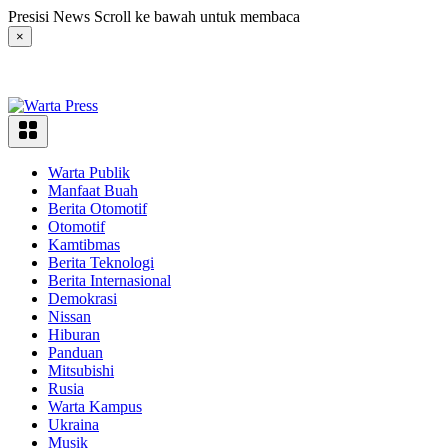
Langsung
Presisi News Scroll ke bawah untuk membaca
ke
×
konten
Warta Publik
Manfaat Buah
Berita Otomotif
Otomotif
Kamtibmas
Berita Teknologi
Berita Internasional
Demokrasi
Nissan
Hiburan
Panduan
Mitsubishi
Rusia
Warta Kampus
Ukraina
Musik