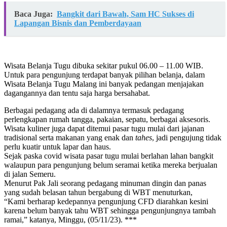
Baca Juga:
Bangkit dari Bawah, Sam HC Sukses di
Lapangan Bisnis dan Pemberdayaan
Wisata Belanja Tugu dibuka sekitar pukul 06.00 – 11.00 WIB.
Untuk para pengunjung terdapat banyak pilihan belanja, dalam
Wisata Belanja Tugu Malang ini banyak pedangan menjajakan
dagangannya dan tentu saja harga bersahabat.
Berbagai pedagang ada di dalamnya termasuk pedagang
perlengkapan rumah tangga, pakaian, sepatu, berbagai aksesoris.
Wisata kuliner juga dapat ditemui pasar tugu mulai dari jajanan
tradisional serta makanan yang enak dan
tahes
, jadi pengujung tidak
perlu kuatir untuk lapar dan haus.
Sejak paska covid wisata pasar tugu mulai berlahan lahan bangkit
walaupun para pengunjung belum seramai ketika mereka berjualan
di jalan Semeru.
Menurut Pak Jali seorang pedagang minuman dingin dan panas
yang sudah belasan tahun bergabung di WBT menuturkan,
“Kami berharap kedepannya pengunjung CFD diarahkan kesini
karena belum banyak tahu WBT sehingga pengunjungnya tambah
ramai,” katanya, Minggu, (05/11/23). ***