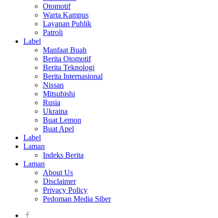
Otomotif
Warta Kampus
Layanan Publik
Patroli
Label
Manfaat Buah
Berita Otomotif
Berita Teknologi
Berita Internasional
Nissan
Mitsubishi
Rusia
Ukraina
Buat Lemon
Buat Apel
Label
Laman
Indeks Berita
Laman
About Us
Disclaimer
Privacy Policy
Pedoman Media Siber